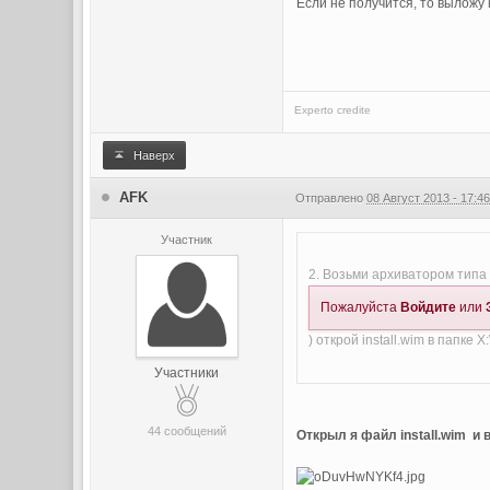
Если не получится, то выложу 
Experto credite
Наверх
AFK
Отправлено
08 Август 2013 - 17:4
Участник
2. Возьми архиватором типа 
Пожалуйста
Войдите
или
) открой install.wim в папке 
Участники
44 сообщений
Открыл я файл install.wim и в