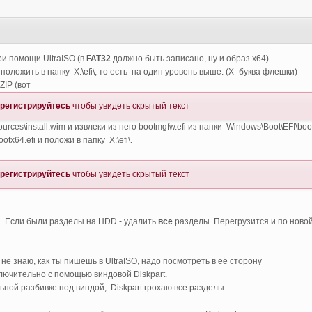
8
ри помощи UltraISO (в
FAT32
должно быть записано, ну и образ х64)
ft\ положить в папку X:\efi\, то есть на один уровень выше. (Х- буква флешки)
ZIP (вот
регистрируйтесь
чтобы увидеть скрытый текст
\sources\install.wim и извлеки из него bootmgfw.efi из папки Windows\Boot\EFI\boo
otx64.efi и положи в папку X:\efi\.
регистрируйтесь
чтобы увидеть скрытый текст
h. Если были разделы на HDD - удалить
все
разделы. Перегрузится и по новой
 не знаю, как ты пишешь в UltraISO, надо посмотреть в её сторону
лючительно с помощью виндовой Diskpart.
ной разбивке под виндой, Diskpart грохаю все разделы...