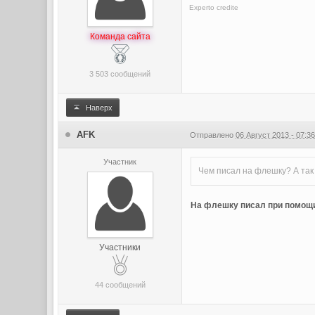
Experto credite
Команда сайта
3 503 сообщений
Наверх
AFK
Отправлено
06 Август 2013 - 07:3
Участник
Чем писал на флешку? А так
На флешку писал при помощи 
Участники
44 сообщений