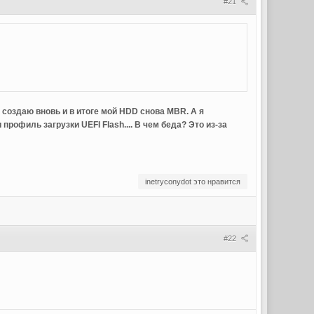
#21
, создаю вновь и в итоге мой HDD снова MBR. А я
рофиль загрузки UEFI Flash.... В чем беда? Это из-за
inetryconydot это нравится
#22