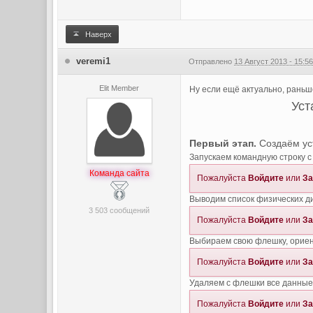
Наверх
veremi1
Отправлено
13 Август 2013 - 15:5
Elit Member
Ну если ещё актуально, раньше
Уст
Первый этап.
Создаём ус
Запускаем командную строку с
Команда сайта
Пожалуйста
Войдите
или
За
Выводим список физических ди
3 503 сообщений
Пожалуйста
Войдите
или
За
Выбираем свою флешку, ориент
Пожалуйста
Войдите
или
За
Удаляем с флешки все данные
Пожалуйста
Войдите
или
За