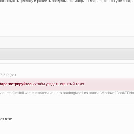
как создать флешку и разбить разделы с помощью Diskpart, только уже завтра
6
7-ZIP (вот
Зарегистрируйтесь
чтобы увидеть скрытый текст
Х:\sources\install.wim и извлеки из него bootmgfw.efi из папки Windows\Boot\EFI\b
от что: