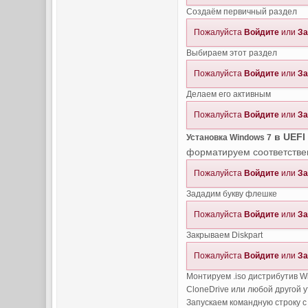
Создаём первичный раздел
Пожалуйста
Войдите
или
За
Выбираем этот раздел
Пожалуйста
Войдите
или
За
Делаем его активным
Пожалуйста
Войдите
или
За
в UEFI
Установка Windows 7
форматируем соответстве
Пожалуйста
Войдите
или
За
Зададим букву флешке
Пожалуйста
Войдите
или
За
Закрываем Diskpart
Пожалуйста
Войдите
или
За
Монтируем .iso дистрибутив Wi
CloneDrive или любой другой 
Запускаем командную строку 