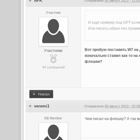
AFK
Отправлено
05 Август 2013 - 21:5
Участник
И ещё семёрку под GPT если
Или писать образ пез правки
Вот пробую поставить W7 на 
Участники
изначально ставил как то на 
флешки?
44 сообщений
Наверх
veremi1
Отправлено
05 Август 2013 - 22:2
Elit Member
Чем писал на флешку? А так ж