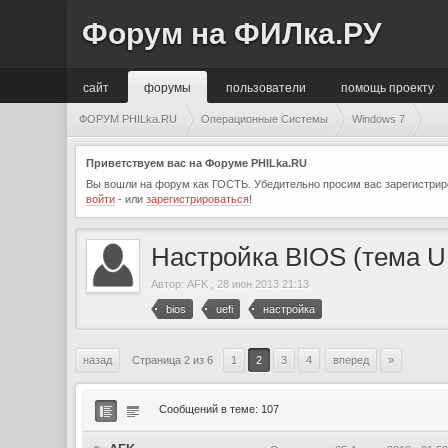
Форум на ФИЛка.РУ
сайт
форумы
пользователи
помощь проекту
ФОРУМ PHILka.RU
Операционные Системы
Windows 7
Приветствуем вас на Форуме PHILka.RU
Вы вошли на форум как ГОСТЬ. Убедительно просим вас зарегистриро
войти
- или
зарегистрироваться
!
Настройка BIOS (тема U
Автор:
AFK
,
28 июн 2013 21:13
bios
uefi
настройка
назад
Страница 2 из 6
1
2
3
4
вперед
»
Сообщений в теме: 107