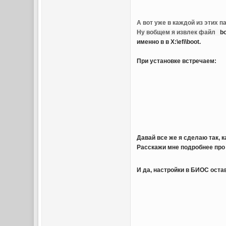
А вот уже в каждой из этих п
Ну вобщем я извлек файл
b
именно в
в X:\efi\boot.
При установке встречаем:
Давай все же я сделаю так, к
Расскажи мне подробнее про р
И да, настройки в БИОС оста