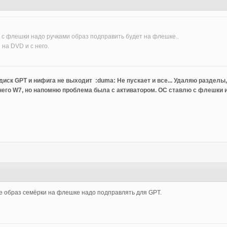
2
 с флешки надо ручками образ подправить будет на флешке..
 на DVD и с него.
диск GPT и нифига не выходит :duma:
Не пускает и все... Удаляю разделы
него W7, но напомню проблема была с активатором. ОС ставлю с флешки и п
6
е образ семёрки на флешке надо подправлять для GPT.