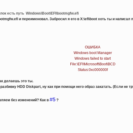
апок есть путь
Windows\Boot\EFI\bootmgfw.efi
ootmgfw.efi и переименовал. Забросил я его
в X:\efi\boot хоть ты и написал
ОШИБКА
Windows boot Manager
Windows failed to start
File:\EFI\Microsoft\Boot\BCD
Status:0xc000000f
ак делаешь это ты.
азбивку HDD Diskpart, ну как при помощи него образ закатать. (Если не т
#5
вляем без изменений? Как в
?