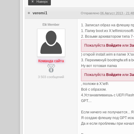
Наверх
veremi1
Отправлено
06 Август 2013 - 21:4
Elit Member
1. Записал образ на флешку п
1. Папку boot из X:\efi\microso
2. Возьми архиватором типа 7-
Пожалуйста
Войдите
или
За
) открой install.wim в папке Х:
3. Переименуй bootmgfw.efi в bo
Команда сайта
Ну вот готовая папка
Пожалуйста
Войдите
или
За
3 503 сообщений
, положи в X:\efi\
Всё с образом.
4.Устанавливаешь с UEFI Flas
GPT....
Если ничего не получается... Я
Я создаю флешку под GPT иск
Да и если проблемы при началь