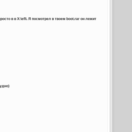
 просто в
в X:\efi\. Я посмотрел в твоем boot.rar он лежит
рудно)