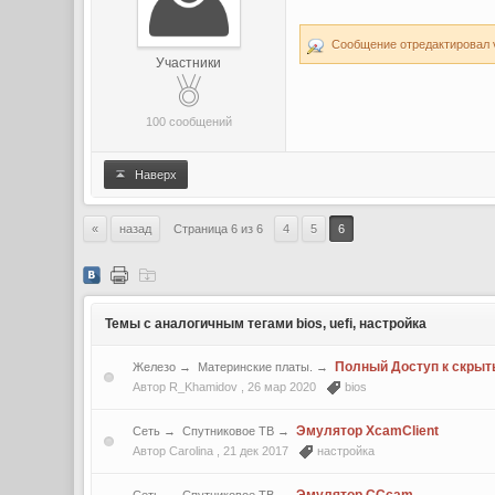
Сообщение отредактировал vo
Участники
100 сообщений
Наверх
«
назад
Страница 6 из 6
4
5
6
Темы с аналогичным тегами bios, uefi, настройка
Полный Доступ к скрыт
Железо
→
Материнские платы.
→
Автор R_Khamidov ,
26 мар 2020
bios
Эмулятор XcamClient
Сеть
→
Спутниковое ТВ
→
Автор Carolina ,
21 дек 2017
настройка