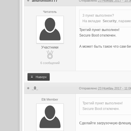
andronson777
Отправлено
23 Ноябрь 2017 - 10:3
Читатель
3 пункт выполнен?
На вкладке
Security
, парам
Третий пункт выполнен!
Secure Boot отключен.
А может быть такое что сам би
Участники
6 сообщений
Наверх
_0_
Отправлено
23 Ноябрь 2017 - 11:0
Elit Member
Третий пункт выполнен!
Secure Boot отключен.
Сделайте загрузочную флешку 