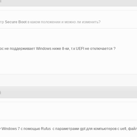
6
етр
Secure Boot
в каком положении и можно ли изменить?
ос не поддерживает Windows ниже 8-ки, т.к UEFI не отключается ?
6
Windows 7 с помощью Rufus с параметрами gpt для компьютеров с uefi, файло