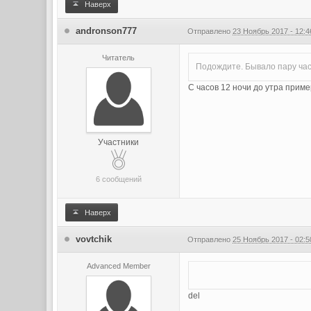
Наверх
andronson777
Отправлено
23 Ноябрь 2017 - 12:4
Читатель
Подождите. Бывало пару час
С часов 12 ночи до утра приме
Участники
6 сообщений
Наверх
vovtchik
Отправлено
25 Ноябрь 2017 - 02:5
Advanced Member
del