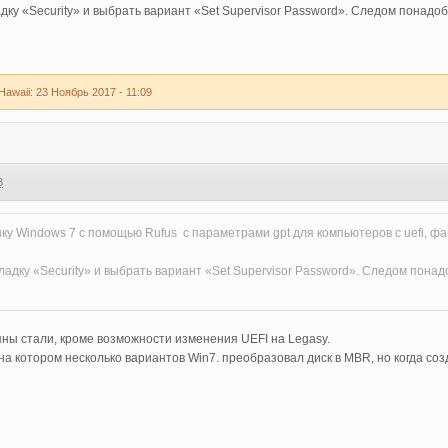
дку «Security» и выбрать вариант «Set Supervisor Password». Следом понадо
waii: 23 Ноябрь 2017 - 11:09
3
у Windows 7 с помощью Rufus с параметрами gpt для компьютеров с uefi, фай
адку «Security» и выбрать вариант «Set Supervisor Password». Следом понад
ны стали, кроме возможности изменения UEFI на Legasy.
 на котором несколько вариантов Win7. преобразовал диск в MBR, но когда со