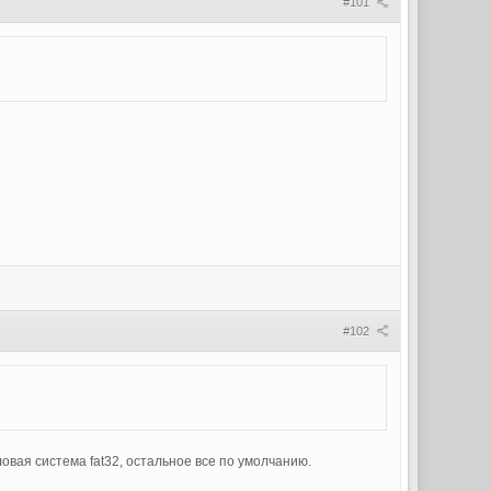
#101
#102
вая система fat32, остальное все по умолчанию.