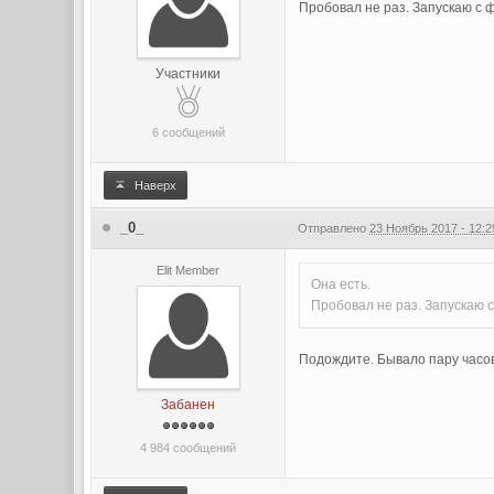
Пробовал не раз. Запускаю с ф
Участники
6 сообщений
Наверх
_0_
Отправлено
23 Ноябрь 2017 - 12:2
Elit Member
Она есть.
Пробовал не раз. Запускаю с
Подождите. Бывало пару часов
Забанен
4 984 сообщений