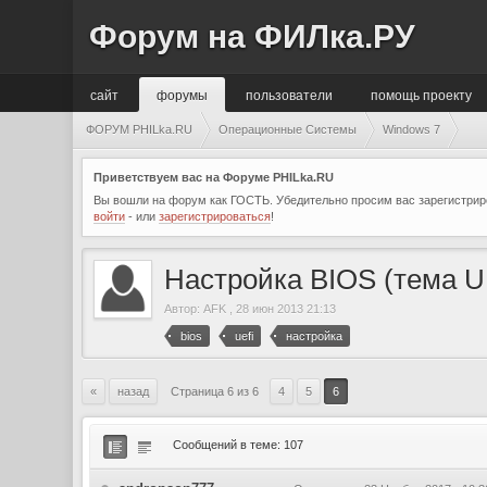
Форум на ФИЛка.РУ
сайт
форумы
пользователи
помощь проекту
ФОРУМ PHILka.RU
Операционные Системы
Windows 7
Приветствуем вас на Форуме PHILka.RU
Вы вошли на форум как ГОСТЬ. Убедительно просим вас зарегистриро
войти
- или
зарегистрироваться
!
Настройка BIOS (тема U
Автор:
AFK
,
28 июн 2013 21:13
bios
uefi
настройка
«
назад
Страница 6 из 6
4
5
6
Сообщений в теме: 107