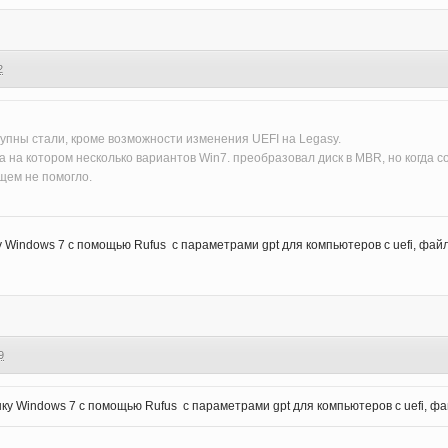
2
пны стали, кроме возможности изменения UEFI на Legasy.
а на котором несколько вариантов Win7. преобразовал диск в MBR, но когда 
щем не помогло.
Windows 7 с помощью Rufus с параметрами gpt для компьютеров с uefi, файло
9
у Windows 7 с помощью Rufus с параметрами gpt для компьютеров с uefi, фай