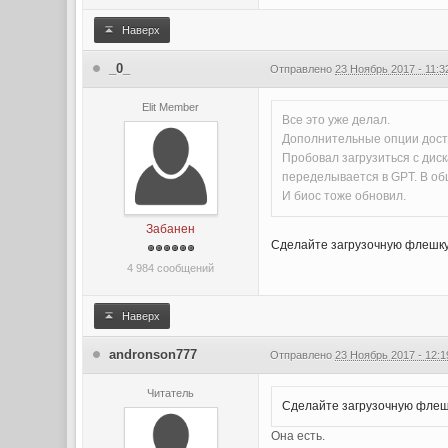
Наверх
_0_
Отправлено
23 Ноябрь 2017 - 11:3
Elit Member
Все это уже делал.
Дополнительные опции досту
Пробовал загрузиться с диск
переделывается в GPT. В об
И биос тоже обновил.
Забанен
Сделайте загрузочную флешку 
4 984 сообщений
Наверх
andronson777
Отправлено
23 Ноябрь 2017 - 12:1
Читатель
Сделайте загрузочную флешк
Она есть.