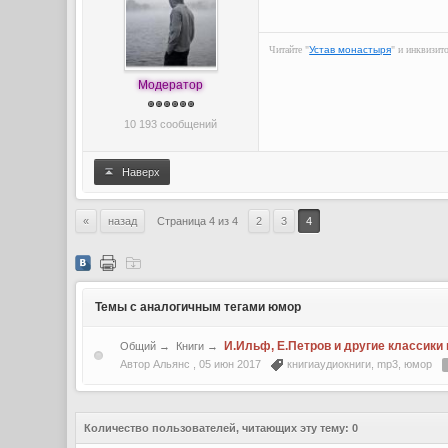
Читайте "
Устав монастыря
" и инквизит
Модератор
10 193 сообщений
Наверх
«
назад
Страница 4 из 4
2
3
4
Темы с аналогичным тегами юмор
И.Ильф, Е.Петров и другие классики
Общий
→
Книги
→
Автор Альянс ,
05 июн 2017
книгиаудиокниги
,
mp3
,
юмор
Количество пользователей, читающих эту тему: 0