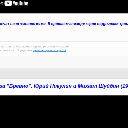
лечат нанотехнологиями. В прошлом эпизоде герои подрывали тром
ового акта, бесплатная юр-экспресс-консультация.
исать в л/с. Поддержка
проекта приветствуется
за "Бревно". Юрий Никулин и Михаил Шуйдин (19