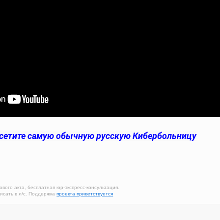
 Посетите самую обычную русскую Кибербольницу
ового акта, бесплатная юр-экспресс-консультация.
исать в л/с. Поддержка
проекта приветствуется