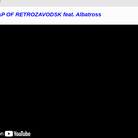
8
 OF RETROZAVODSK feat. Albatross