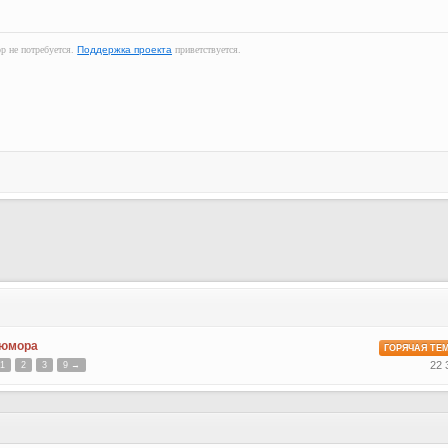
ор не потребуется.
Поддержка проекта
приветствуется.
 юмора
ГОРЯЧАЯ ТЕ
22 
1
2
3
9 →