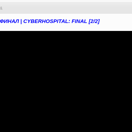
31
ИНАЛ | CYBERHOSPITAL: FINAL [2/2]