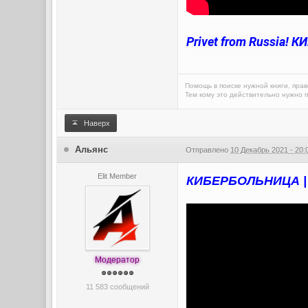
Privet from Russia!
Помощь в поиске нужной книги, прав
Тем кому это действительно нужно п
Наверх
Альянс
Отправлено
10 Декабрь 2021 - 20:
Elit Member
КИБЕРБОЛЬНИЦА | 
Модератор
11 583 сообщений