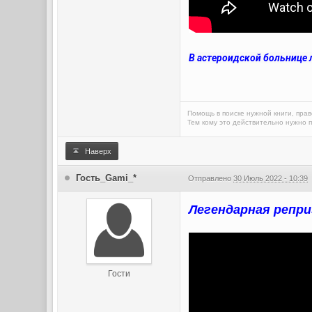
В астероидской больнице 
Помощь в поиске нужной книги, прав
Тем кому это действительно нужно п
Наверх
Гость_Gami_*
Отправлено
30 Июль 2022 - 10:39
Легендарная репри
Гости