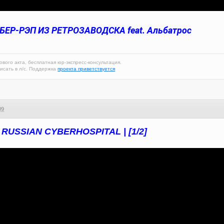
 КИБЕР-РЭП ИЗ РЕТРОЗАВОДСКА feat. Альбатрос
ового акта, бесплатная юр-экспресс-консультация.
исать в л/с. Поддержка
проекта приветствуется
09
RUSSIAN CYBERHOSPITAL | [1/2]