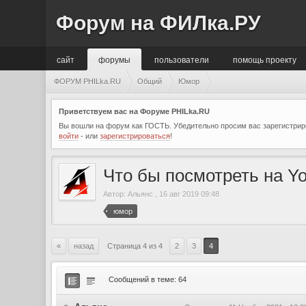
Форум на ФИЛка.РУ
сайт
форумы
пользователи
помощь проекту
ФОРУМ PHILka.RU
Общий
Юмор
Приветствуем вас на Форуме PHILka.RU
Вы вошли на форум как ГОСТЬ. Убедительно просим вас зарегистриро
войти
- или
зарегистрироваться
!
Что бы посмотреть на Y
Автор:
Альянс
,
16 авг 2019 09:48
юмор
«
назад
Страница 4 из 4
2
3
4
Сообщений в теме: 64