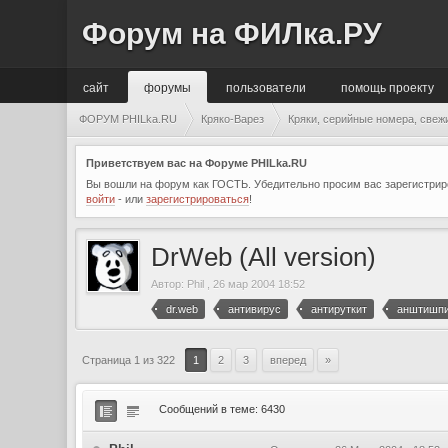
Форум на ФИЛка.РУ
сайт
форумы
пользователи
помощь проекту
ФОРУМ PHILka.RU
Кряко-Варез
Кряки, серийные номера, свеж
Приветствуем вас на Форуме PHILka.RU
Вы вошли на форум как ГОСТЬ. Убедительно просим вас зарегистриро
войти
- или
зарегистрироваться
!
DrWeb (All version)
Автор:
Phil
,
26 мар 2004 18:52
dr.web
антивирус
антируткит
анштишп
Страница 1 из 322
1
2
3
вперед
»
Сообщений в теме: 6430