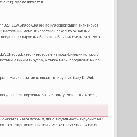
icker) продолжается
in32.HLLW.Shadow.based по классификации антивируса
 В настоящий момент известно несколько основных
актуальных вирусных баз, способны вылечить систему от
LLW.Shadow.based (некоторые из модификаций которого
 системы данным вирусом, а также меры профилактики по
рограммы оперативно вносят в вирусную базу Dr.Web
ктуальность вирусных баз используемого антивируса, а
йты окажется невозможным, либо актуальность вирусных баз
озможность заражения системы Win32.HLLW.Shadow.based.