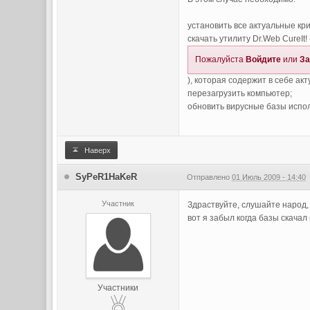
установить все актуальные кр
скачать утилиту Dr.Web CureIt! 
Пожалуйста
Войдите
или
За
), которая содержит в себе ак
перезагрузить компьютер;
обновить вирусные базы испол
Наверх
SyPeR1HaKeR
Отправлено
01 Июль 2009 - 14:40
Участник
Здраствуйте, слушайте народ, 
вот я забыл когда базы скачал
Участники