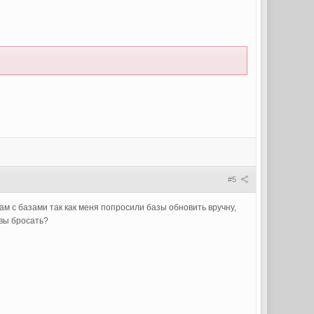
#5
там с базами так как меня попросили базы обновить вручну,
ивы бросать?