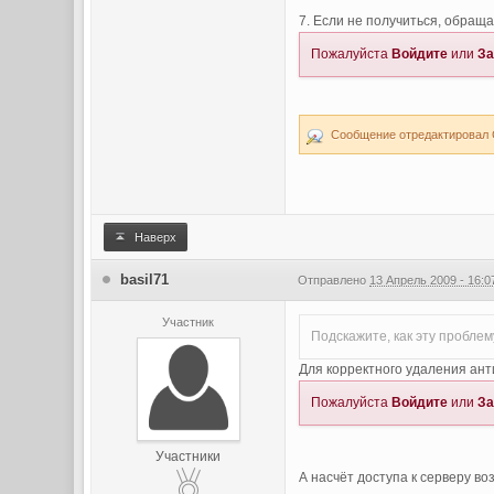
7. Если не получиться, обраща
Пожалуйста
Войдите
или
За
Сообщение отредактировал Gi
Наверх
basil71
Отправлено
13 Апрель 2009 - 16:0
Участник
Подскажите, как эту пробле
Для корректного удаления ант
Пожалуйста
Войдите
или
За
Участники
А насчёт доступа к серверу во