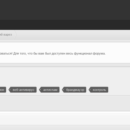
ий варез
ваться! Для того, что бы вам был доступен весь функционал форума.
ион
веб-антивирус
антиспам
брандмауэр
контроль