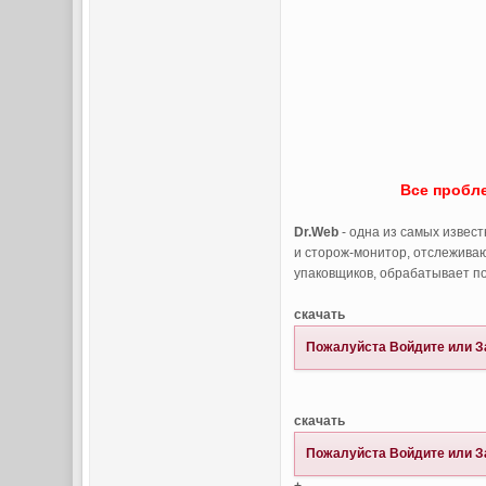
Все пробл
Dr.Web
- одна из самых извес
и сторож-монитор, отслежива
упаковщиков, обрабатывает по
скачать
Пожалуйста
Войдите
или
З
скачать
Пожалуйста
Войдите
или
З