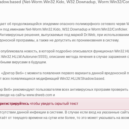
dow.based (Net-Worm.Win32.Kido, W32.Downadup, Worm:Win32/Conf
ает об продолжающейся эпидемии опасного полиморфного сетевого червя W
ен под именами Net-Worm.Win32.Kido, W32.Downadup и Worm:Win32/Conficker.
Антивирусные решения, выпускаемые под маркой Dr.Web, при использовании 
оносной программы, а также не допустить их проникновения в систему.
 опубликовала новость, в которой подробно описывался функционал Win32.H
к Win32.HLLW.Autoruner.5555), описание метода лечения в случае заражения
бными вирусами в будущем.
 «Доктор Веб» с момента появления первого варианта данной вредоносной п
т всех появляющихся модификаций Win32.HLLW.Shadow.based.
р Веб» рекомендуют пользователям всех антивирусных программ проверить а
 входе на сайты www.drweb.com и
регистрируйтесь
чтобы увидеть скрытый текст
 отсутствии данной инфекции в системе. В случае если вход на указанные са
таёт от текущего времени на сутки или более, то это может указывать на в