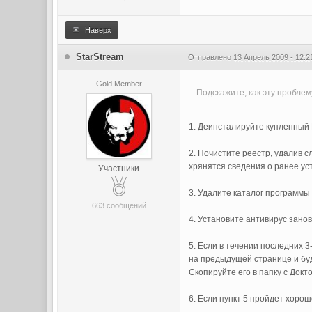
Наверх
StarStream
Отправлено
13 Апрель 2009 - 12:2
Gold Member
Подскажите, как эту пробле
1. Деинсталируйте купленный
2. Почистите реестр, удалив
хрянятся сведения о ранее ус
Участники
3. Удалите каталог программы 
663 сообщений
4. Установите антивирус зано
5. Если в течении последних 
на предыдущей странице и буд
Скопируйте его в папку с Док
6. Если пункт 5 пройдет хоро