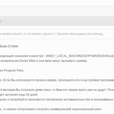
1
му можно решить и что можно сделать? Заранее благодарна за помощь..
 Вами Dr.Web
 следующие значения в реестре - [HKEY_LOCAL_MACHINE\SOFTWARE\IDAVLab
тановленном Doctor Web и они имхо могут вызывать ошибку.
из Program Files.
во. Если Вы используете прокси-сервер, пропишите его в настройках програм
3-4 месяцев Вы получали демо-ключ, то Вам его скорее всего уже не дадут. П
ет актуален еще 28 дней.
тором, и попробуйте произвести обновление антивирусных баз и программных 
шо, то можно попробовать получить коммерческий лицензионный ключ.