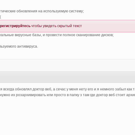
итические обновления на используемую систему;
(
регистрируйтесь
чтобы увидеть скрытый текст
туальные вирусные базы, и провести полное сканирование дисков;
ьзуемого антивируса.
я всегда обновлял доктор веб, а сечас у меня нету его и я немного забыл как 
 нужно их розархивировать или просто в папку з там где доктор веб стоит арх