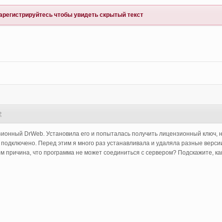
арегистрируйтесь
чтобы увидеть скрытый текст
2
зионный DrWeb. Установила его и попыталась получить лицензионный ключ, но
е подключено. Перед этим я много раз устанавливала и удаляла разные вер
ом причина, что программа не может соединиться с сервером? Подскажите, к