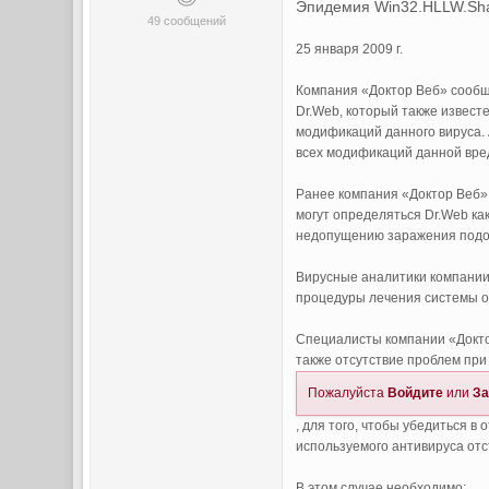
Эпидемия Win32.HLLW.Sha
49 сообщений
25 января 2009 г.
Компания «Доктор Веб» сообщ
Dr.Web, который также извест
модификаций данного вируса. 
всех модификаций данной вред
Ранее компания «Доктор Веб»
могут определяться Dr.Web ка
недопущению заражения подо
Вирусные аналитики компании
процедуры лечения системы о
Специалисты компании «Докто
также отсутствие проблем при
Пожалуйста
Войдите
или
За
, для того, чтобы убедиться в
используемого антивируса отс
В этом случае необходимо: