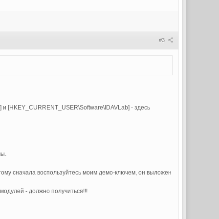
#3
] и [HKEY_CURRENT_USER\Software\IDAVLab] - здесь
мы.
оэтому сначала воспользуйтесь моим демо-ключем, он выложен
модулей - должно получиться!!!