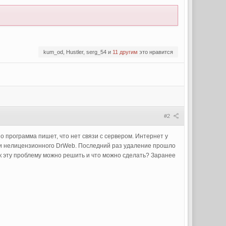
kum_od, Hustler, serg_54 и
11 другим
это нравится
#2
 программа пишет, что нет связи с сервером. Интернет у
сии нелицензионного DrWeb. Последний раз удаление прошло
ак эту проблему можно решить и что можно сделать? Заранее