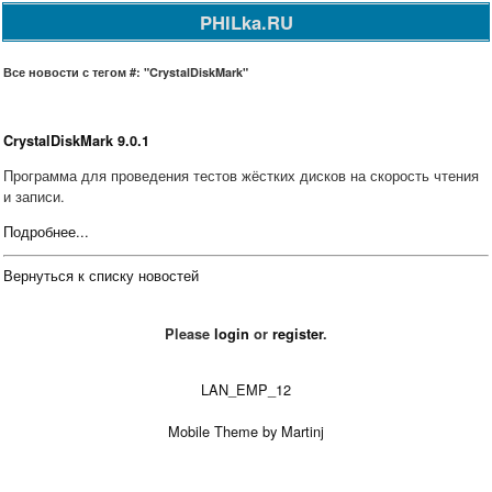
PHILka.RU
Все новости с тегом #: "CrystalDiskMark"
CrystalDiskMark 9.0.1
Программа для проведения тестов жёстких дисков на скорость чтения
и записи.
Подробнее...
Вернуться к списку новостей
Please
login
or
register
.
LAN_EMP_12
Mobile Theme by Martinj