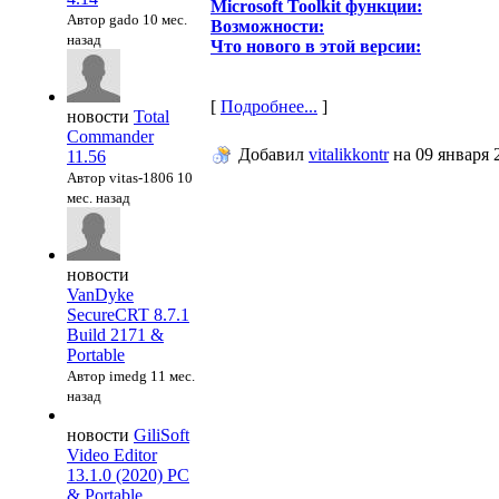
Microsoft Toolkit функции:
Автор gado
10 мес.
Возможности:
назад
Что нового в этой версии:
[
Подробнее...
]
новости
Total
Commander
Добавил
vitalikkontr
на
09 января 
11.56
Автор vitas-1806
10
мес. назад
новости
VanDyke
SecureCRT 8.7.1
Build 2171 &
Portable
Автор imedg
11 мес.
назад
новости
GiliSoft
Video Editor
13.1.0 (2020) PC
& Portable