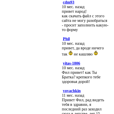
cdm93
10 мес. назад
привет народ!
как скачать файл с этого
сайта не могу разобраться
- просит заполнить какую-
то форму
Phil
10 мес. назад
привет, да вроде ничего
так
не кашляю
vitas-1806
10 мес. назад
Фил привет! как Ты
Братка? крепкого тебе
здоровья дорой!
vovachkin
11 мес. назад
Привет Фил, рад видеть
тебя в здравии, я
последний раз заходил
сюда в детстве, лет 15