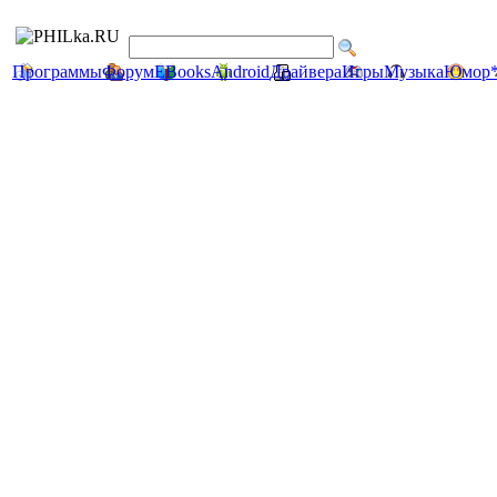
Программы
Форум
EBooks
Android
Драйвера
Игры
Музыка
Юмор