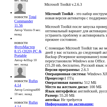
мес. назад
Microsoft Toolkit v.2.6.3
Microsoft Toolkit
- это набор инструм
новости
Total
новая версия активатора с поддержкой
Commander
11.56
Microsoft Toolkit после запуска про
Автор Vintrio
9 мес.
оптимальный вариант для активации.
назад
устранить проблему и активировать з
прежнее состояние.
новости
ФотоМастер
С помощью Microsoft Toolkit так же 
8.15 (2020) PC &
дней у вас осталось до следующей ак
Portable
Backup (Резервное копирование) пом
Автор 4elllup
10
переустановили Windows или Office.
мес. назад
(55.20 mb, бесплатно, Русский язык: 
Версия программы:
2.6.3
Операционная система:
Windows XP,
Процессор:
1 ГГц
новости
Rufus
Оперативная память:
512 МБ
4.14
Место на жестком диске:
100 МБ
Автор Leningrad00
Язык интерфейса:
английский, русс
10 мес. назад
Размер:
55.20 МБ
апте4ка:
Не требуется
новости
Rufus
Информация по активации:
4.14