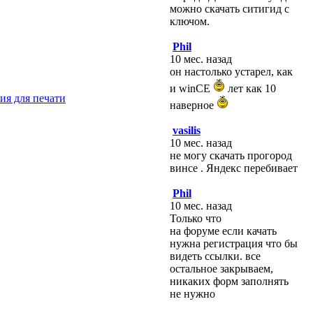
можно скачать ситигид с
ключом.
Phil
10 мес. назад
он настолько устарел, как
и winCE
лет как 10
наверное
vasilis
10 мес. назад
не могу скачать прогород
винсе . Яндекс перебивает
Phil
10 мес. назад
Только что
на форуме если качать
нужна регистрация что бы
видеть ссылки. все
остальное закрываем,
никаких форм заполнять
не нужно