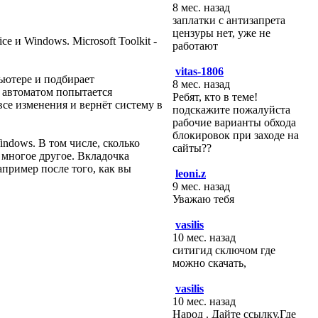
8 мес. назад
заплатки с антизапрета
цензуры нет, уже не
e и Windows. Microsoft Toolkit -
работают
vitas-1806
пьютере и подбирает
8 мес. назад
 автоматом попытается
Ребят, кто в теме!
все изменения и вернёт систему в
подскажите пожалуйста
рабочие варианты обхода
блокировок при заходе на
ndows. В том числе, сколько
сайты??
 многое другое. Вкладочка
пример после того, как вы
leoni.z
9 мес. назад
Уважаю тебя
vasilis
10 мес. назад
ситигид сключом где
можно скачать,
vasilis
10 мес. назад
Народ . Дайте ссылку.Где