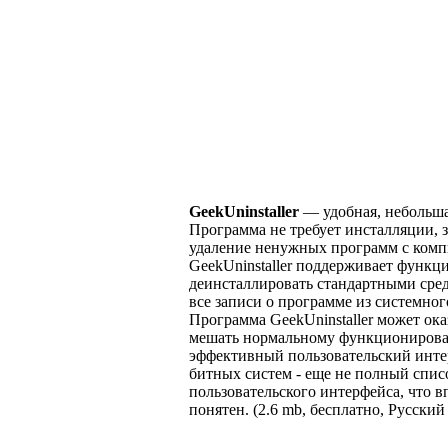
GeekUninstaller
— удобная, небольша
Программа не требует инсталляции, 
удаление ненужных программ с комп
GeekUninstaller поддерживает функц
деинсталлировать стандартными сред
все записи о программе из системно
Программа GeekUninstaller может ока
мешать нормальному функционирова
эффективный пользовательский интер
битных систем - еще не полный спис
пользовательского интерфейса, что в
понятен. (2.6 mb, бесплатно, Русский 