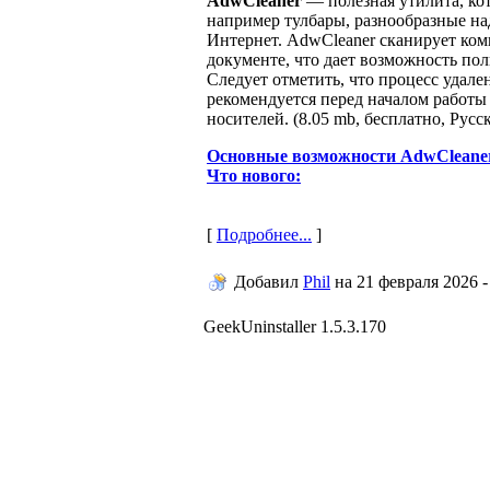
AdwCleaner
— полезная утилита, ко
например тулбары, разнообразные на
Интернет. AdwCleaner сканирует ком
документе, что дает возможность пол
Следует отметить, что процесс удале
рекомендуется перед началом работы
носителей. (8.05 mb, бесплатно, Русс
Основные возможности AdwCleane
Что нового:
[
Подробнее...
]
Добавил
Phil
на
21 февраля 2026 -
GeekUninstaller 1.5.3.170