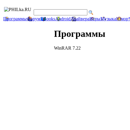
Программы
Форум
EBooks
Android
Драйвера
Игры
Музыка
Юмор
Программы
WinRAR 7.22