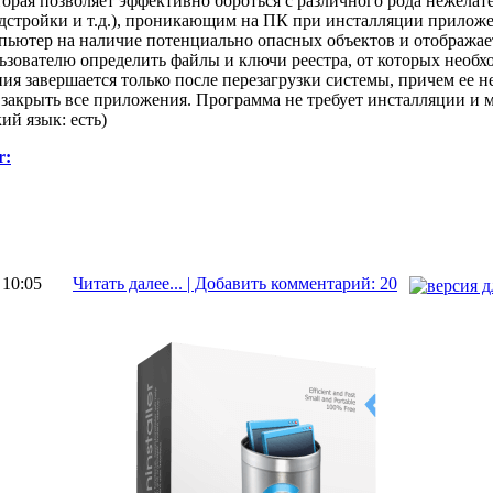
торая позволяет эффективно бороться с различного рода нежела
дстройки и т.д.), проникающим на ПК при инсталляции приложе
пьютер на наличие потенциально опасных объектов и отображает
ьзователю определить файлы и ключи реестра, от которых необх
ния завершается только после перезагрузки системы, причем ее н
 закрыть все приложения. Программа не требует инсталляции и 
кий язык: есть)
r:
 10:05
Читать далее... | Добавить комментарий: 20