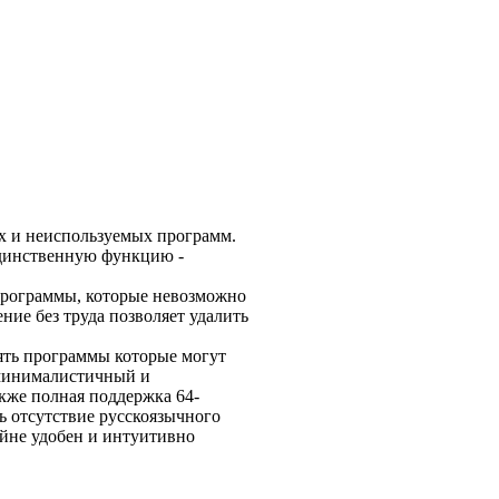
х и неиспользуемых программ.
единственную функцию -
 программы, которые невозможно
ие без труда позволяет удалить
лять программы которые могут
 минималистичный и
кже полная поддержка 64-
ь отсутствие русскоязычного
айне удобен и интуитивно