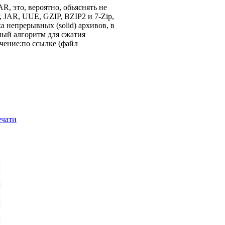
, это, вероятно, обьяснять не
, JAR, UUE, GZIP, BZIP2 и 7-Zip,
непрерывных (solid) архивов, в
ный алгоритм для сжатия
ечение:по ссылке (файл