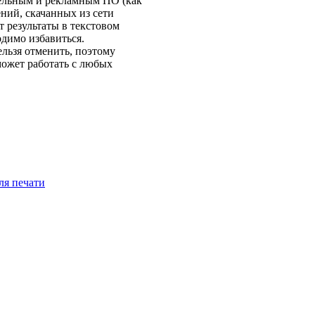
тельным и рекламным ПО (как
ний, скачанных из сети
 результаты в текстовом
одимо избавиться.
ельзя отменить, поэтому
может работать с любых