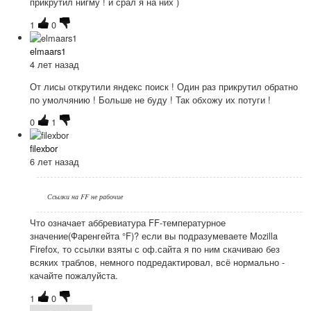
прикрутил нигму ! и срал я на них )
1
0
elmaars1
4 лет назад
От лисы открутили яндекс поиск ! Один раз прикрутил обратно
по умолчянию ! Больше не буду ! Так обхожу их потуги !
0
1
filexbor
6 лет назад
Ссылки на FF не рабочие
Что означает аббревиатура FF-температурное
значение(Фаренгейта °F)? если вы подразумеваете Mozilla
Firefox, то ссылки взяты с оф.сайта я по ним скачиваю без
всяких траблов, немного подредактировал, всё нормально -
качайте пожалуйста.
1
0