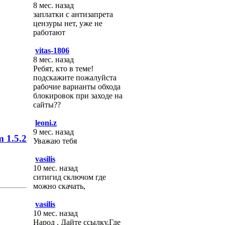
8 мес. назад
заплатки с антизапрета
цензуры нет, уже не
работают
vitas-1806
8 мес. назад
Ребят, кто в теме!
подскажите пожалуйста
рабочие варианты обхода
блокировок при заходе на
сайты??
leoni.z
9 мес. назад
m 1.5.2
Уважаю тебя
vasilis
10 мес. назад
ситигид сключом где
можно скачать,
vasilis
10 мес. назад
Народ . Дайте ссылку.Где