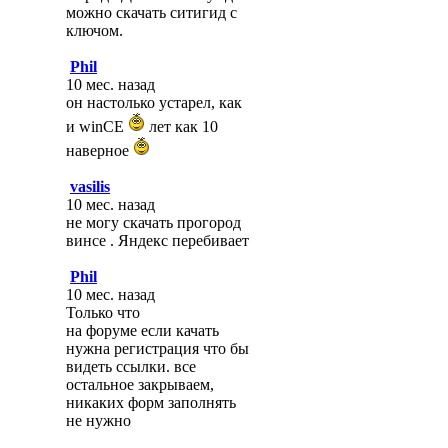
можно скачать ситигид с
ключом.
Phil
10 мес. назад
он настолько устарел, как
и winCE
лет как 10
наверное
vasilis
10 мес. назад
не могу скачать прогород
винсе . Яндекс перебивает
Phil
10 мес. назад
Только что
на форуме если качать
нужна регистрация что бы
видеть ссылки. все
остальное закрываем,
никаких форм заполнять
не нужно