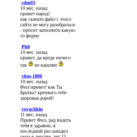
cdm93
10 мес. назад
привет народ!
как скачать файл с этого
сайта не могу разобраться
- просит заполнить какую-
то форму
Phil
10 мес. назад
привет, да вроде ничего
так
не кашляю
vitas-1806
10 мес. назад
Фил привет! как Ты
Братка? крепкого тебе
здоровья дорой!
vovachkin
11 мес. назад
Привет Фил, рад видеть
тебя в здравии, я
последний раз заходил
сюда в детстве, лет 15