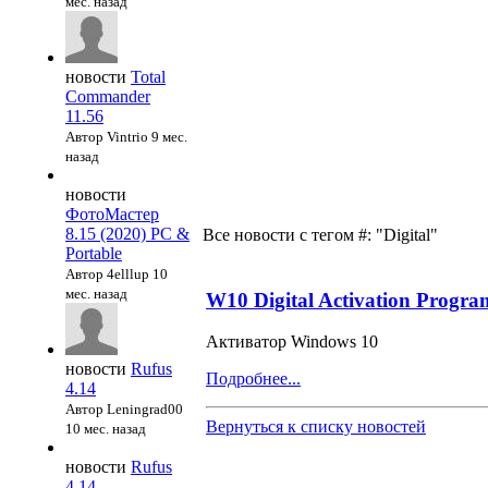
мес. назад
новости
Total
Commander
11.56
Автор Vintrio
9 мес.
назад
новости
ФотоМастер
8.15 (2020) PC &
Все новости с тегом #: "Digital"
Portable
Автор 4elllup
10
мес. назад
W10 Digital Activation Progra
Активатор Windows 10
новости
Rufus
Подробнее...
4.14
Автор Leningrad00
Вернуться к списку новостей
10 мес. назад
новости
Rufus
4.14