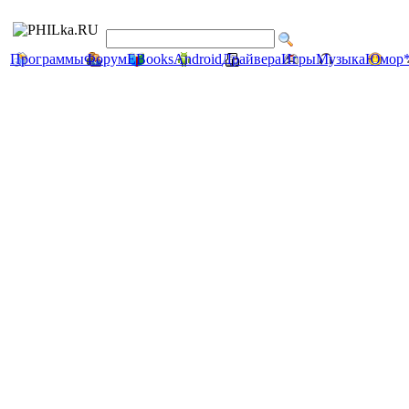
Программы
Форум
EBooks
Android
Драйвера
Игры
Музыка
Юмор