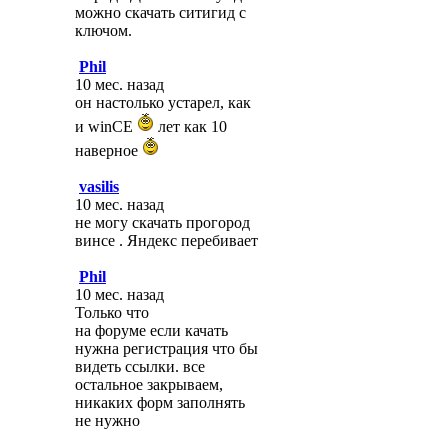
можно скачать ситигид с
ключом.
Phil
10 мес. назад
он настолько устарел, как
и winCE
лет как 10
наверное
vasilis
10 мес. назад
не могу скачать прогород
винсе . Яндекс перебивает
Phil
10 мес. назад
Только что
на форуме если качать
нужна регистрация что бы
видеть ссылки. все
остальное закрываем,
никаких форм заполнять
не нужно