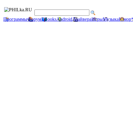
Программы
Форум
EBooks
Android
Драйвера
Игры
Музыка
Юмор