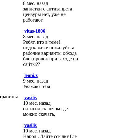
8 мес. назад
заплатки с антизапрета
цензуры нет, уже не
работают
vitas-1806
8 мес. назад
Ребят, кто в теме!
подскажите пожалуйста
рабочие варианты обхода
блокировок при заходе на
сайты??
leoni.z
9 мес. назад
Уважаю тебя
страницы.
vasilis
10 мес. назад
ситигид сключом где
можно скачать,
vasilis
10 мес. назад
Народ . Дайте ссылку.Где