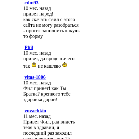
cdm93
10 мес. назад
привет народ!
как скачать файл с этого
сайта не могу разобраться
- просит заполнить какую-
то форму
Phil
10 мес. назад
привет, да вроде ничего
так
не кашляю
vitas-1806
10 мес. назад
Фил привет! как Ты
Братка? крепкого тебе
здоровья дорой!
vovachkin
11 мес. назад
Привет Фил, рад видеть
тебя в здравии, я
последний раз заходил
сюда в детстве, лет 15