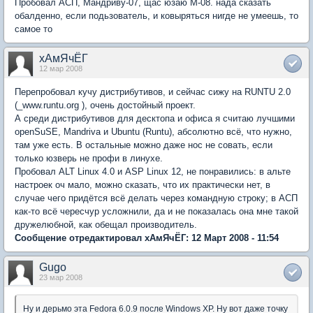
Пробовал АСП, Мандриву-07, щас юзаю М-08. нада сказать
обалденно, если подьзователь, и ковыряться нигде не умеешь, то
самое то
хАмЯчЁГ
12 мар 2008
Перепробовал кучу дистрибутивов, и сейчас сижу на RUNTU 2.0
(_www.runtu.org ), очень достойный проект.
А среди дистрибутивов для десктопа и офиса я считаю лучшими
openSuSE, Mandriva и Ubuntu (Runtu), абсолютно всё, что нужно,
там уже есть. В остальные можно даже нос не совать, если
только юзверь не профи в линухе.
Пробовал ALT Linux 4.0 и ASP Linux 12, не понравились: в альте
настроек оч мало, можно сказать, что их практически нет, в
случае чего придётся всё делать через командную строку; в АСП
как-то всё чересчур усложнили, да и не показалась она мне такой
дружелюбной, как обещал производитель.
Сообщение отредактировал хАмЯчЁГ: 12 Март 2008 - 11:54
Gugo
23 мар 2008
Ну и дерьмо эта Fedora 6.0.9 после Windows XP. Ну вот даже точку