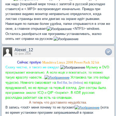
как надо (покрайней мере точка с запятой в русской раскладке
ставится) и <.MP3> воспроизводит изначально. Правда при
установке видимо монитор неправильно определился, когда
листаю страницы вниз или двигаю на экране идёт рывками.
Навигация по папкам более удобна, папки открываются в этом же
окне, а главное открывает
<NTFS> windows.
Осталось разобраться как программы устанавливать, жалко
опять нет справки на русском.
Alexei_12
02 фев 2008
Сейчас пробую
Mandriva Linux 2008 Power Pack 32 bit
Скажу честно, я такого не ожидал.
Музыку и DVD
проигрывает изначально. А если ещё и покопаться, то можно
такую красоту навести...
Установка так это вобще
чудесно. Немного смахивает на
но гораздо
Red Hat, Inc (fedora)
продуманней, но не проще на первый взгляд. Для сестры была
программка- аналог ICQ и QIP <kopete>. В KDE русская
раскладка работает как есть на клавишах.
А теперь что доставило неудобства.
В запись <root> меня почему то не пускают
(хота
во время установки программ запрашиваемый в правах