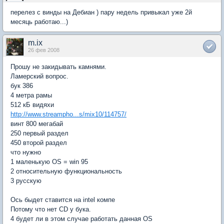
перелез с винды на Дебиан ) пару недель привыкал уже 2й
месяць работаю...)
m.ix
26 фев 2008
Прошу не закидывать камнями.
Ламерский вопрос.
бук 386
4 метра рамы
512 кБ видяхи
http://www.streampho...s/mix10/114757/
винт 800 мегабай
250 первый раздел
450 второй раздел
что нужно
1 маленькую OS = win 95
2 относительную функциональность
3 русскую
Ось быдет ставится на intel компе
Потому что нет CD у бука.
4 будет ли в этом случае работать данная OS