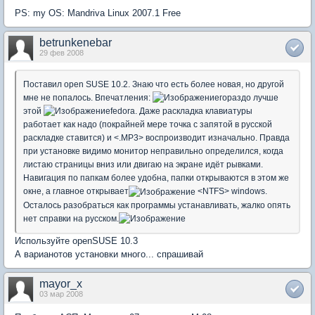
PS: my OS: Mandriva Linux 2007.1 Free
betrunkenebar
29 фев 2008
Поставил open SUSE 10.2. Знаю что есть более новая, но другой
мне не попалось. Впечатления:
гораздо лучше
этой
fedora. Даже раскладка клавиатуры
работает как надо (покрайней мере точка с запятой в русской
раскладке ставится) и <.MP3> воспроизводит изначально. Правда
при установке видимо монитор неправильно определился, когда
листаю страницы вниз или двигаю на экране идёт рывками.
Навигация по папкам более удобна, папки открываются в этом же
окне, а главное открывает
<NTFS> windows.
Осталось разобраться как программы устанавливать, жалко опять
нет справки на русском.
Используйте openSUSE 10.3
А варианотов установки много... спрашивай
mayor_x
03 мар 2008