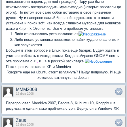
пользователя пароль для root проходит). Пару раз было
отказывалась воспроизводить мультимедиа (которые работали до
этого). Но потом всё само собой вставало в своё привычное
русло. Ну и наверное самый большой недостаток- это поиск и
установка и поиск soft, как всегда слишком муторна для новичков
даже и <.rpm>. Это нечто. Все что пробовал установить:
Либо отказывалось устанавливаться
Либо после установки невозможно найти куда оно залегло и
как запускается
Вобщем в этом вопросе в Linux пока ещё бардак. Будем ждать и
учиться работать с исходниками. Когда выбираеш GNOME опять
эта проблема с <
,
и
.
> в русской раскладке.
Пока я решил оставлю XP и Mandriva.
Говорите ещё на ubuntu стоит взглянуть? Найду попробую. И ещё
хотелось взглянуть на debian.
MMM2008
12 фев 2008
Перепробовал Mandriva 2007, Fedora 8, Kubuntu 10, Knoppix и в
результате одна и таже проблема с vpn. Вернулся в Windows XP.
Zeus
13 фев 2008