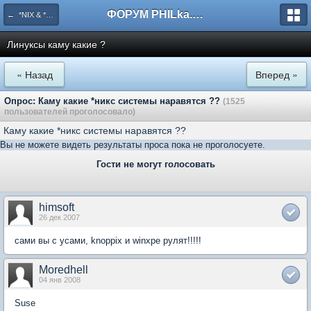
ФОРУМ PHILka.RU
← *NIX & *BSD сиcтемы. Linux, Unix, FreeBSD, OpenBSD. Mac OS
Линуксы каму какие ?
« Назад
Вперед »
Опрос: Каму какие *никс системы наравятся ??
(1525
пользователей проголосовало)
Каму какие *никс системы наравятся ??
Вы не можете видеть результаты проса пока не проголосуете.
Гости не могут голосовать
himsoft
26 дек 2007
сами вы с усами, knoppix и winxpe рулят!!!!!
Moredhell
04 янв 2008
Suse