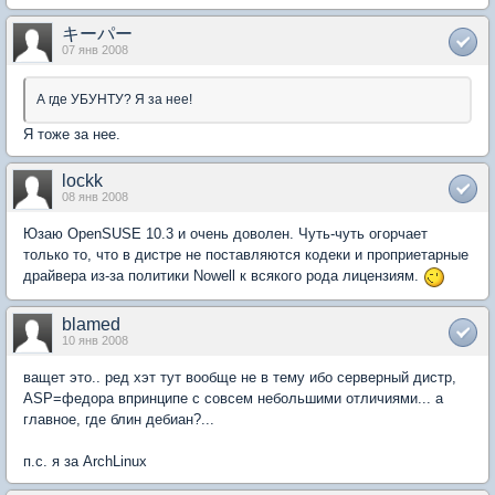
キーパー
07 янв 2008
А где УБУНТУ? Я за нее!
Я тоже за нее.
lockk
08 янв 2008
Юзаю OpenSUSE 10.3 и очень доволен. Чуть-чуть огорчает
только то, что в дистре не поставляются кодеки и проприетарные
драйвера из-за политики Nowell к всякого рода лицензиям.
blamed
10 янв 2008
ващет это.. ред хэт тут вообще не в тему ибо серверный дистр,
ASP=федора впринципе с совсем небольшими отличиями... а
главное, где блин дебиан?...
п.с. я за ArchLinux