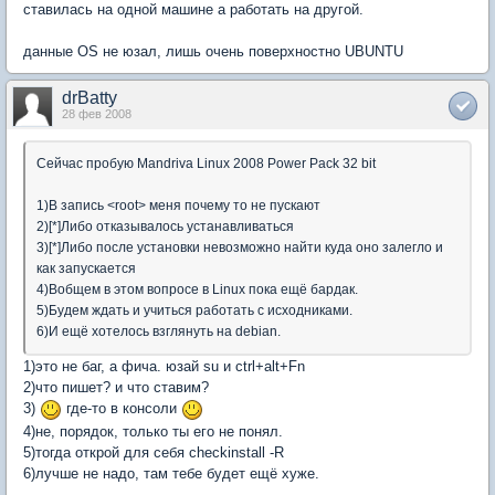
ставилась на одной машине а работать на другой.
данные OS не юзал, лишь очень поверхностно UBUNTU
drBatty
28 фев 2008
Сейчас пробую Mandriva Linux 2008 Power Pack 32 bit
1)В запись <root> меня почему то не пускают
2)[*]Либо отказывалось устанавливаться
3)[*]Либо после установки невозможно найти куда оно залегло и
как запускается
4)Вобщем в этом вопросе в Linux пока ещё бардак.
5)Будем ждать и учиться работать с исходниками.
6)И ещё хотелось взглянуть на debian.
1)это не баг, а фича. юзай su и ctrl+alt+Fn
2)что пишет? и что ставим?
3)
где-то в консоли
4)не, порядок, только ты его не понял.
5)тогда открой для себя checkinstall -R
6)лучше не надо, там тебе будет ещё хуже.