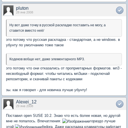
pluton
28 янв 2008
Ну вот даже точку в русской раскладке поставить не могу, а
ставится вместо неё/
это потому что русская раскладка - стандартная, а не windows. в
убунту по умолчанию тоже такое
Кодеков вобще нет, даже элементарного MP3.
это потому что они отказались от проприетарных форматов. мп3 -
несвободный формат. чтобы читались мп3шки - подключай
репозитории, и скачивай пакеты с кодеками
зы. как я говорил - для новичка лучше убунту!
Alexei_12
29 янв 2008
Поставил open SUSE 10.2. Знаю что есть более новая, но другой
мне не попалось. Впечатления:
гораздо лучше
этой
fedora. Даже раскладка клавиатуры работает