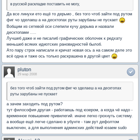
в русской раскладке поставить не могу,
Да все линухи ето ещё то дерьмо , без того чтоб зайти под рутом
фиг чо зделаеш а на десктопах руты зарубаны не пускает
Вобщим из сетевой оси слепили кучу дерьма и назвали
десктопами .....
Лучшеб даже и не писалиб графических оболочек к редхату
меньшеб всяких идиотских рановидностей былоб.
Ато пару строк написали и кричат новая ось а на самом деле это
всё одна и таже ось только раскрашена в другой цвет
pluton
29 мар 2008
без того чтоб зайти под рутом фиг чо зделаеш а на десктопах
руты зарубаны не пускает
а зачем заходить под рутом?
тут философия другая - работаешь под юзером, а когда чё надо -
временное повышение привилегий. иначе легко грохнуть систему.
а вообще ещё легче сделано в убунте - там рут дефолтом
выключен, а для выполнения админских действий юзаем sudo