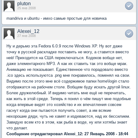
pluton
25 янв 2008
mandriva и ubuntu - имхо самые простые для новичка
Alexei_12
27 янв 2008
Ну и дерьмо эта Fedora 6.0.9 после Windows XP. Ну вот даже
точку в русской раскладке поставить не могу, а ставится вместо
неё/ Приходится на США переключаться. Кодеков вобще нет,
даже элементарного MP3. А как их ставить так это вобще мрак.
Анимацию не показывает. Единственное что порадовало вместо
.ico здесь используютса .png мне понравилось, поменял на свои.
Видимо после этого мне всё содержимое папки home\login стало
отображатся на рабочем столе. Вобщем буду искать другой linux.
Более дружелюбный. И видимо читать мне ещё не перечитать,
как жить в этой среде. Теперь я понял о чём пишут мне подобные
когда впервые видят это хозяйство и их впечатления совсем
гаснут когда они пытаются получить совет, а им всякие
нехорошие дяди, чуть не хамят и издеваются, над их бессилием.
Завидую всем кто в этом, как рыба в воде, ну или хотябы знает
что делает.
Сообщение отредактировал Alexei_12: 27 Январь 2008 - 18:44