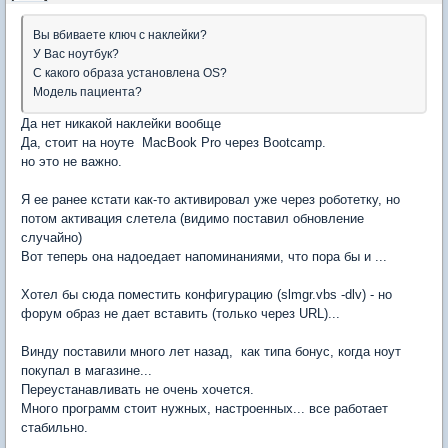
Вы вбиваете ключ с наклейки?
У Вас ноутбук?
С какого образа установлена OS?
Модель пациента?
Да нет никакой наклейки вообще
Да, стоит на ноуте MacBook Pro через Bootcamp.
но это не важно.
Я ее ранее кстати как-то активировал уже через роботетку, но
потом активация слетела (видимо поставил обновление
случайно)
Вот теперь она надоедает напоминаниями, что пора бы и ...
Хотел бы сюда поместить конфигурацию (slmgr.vbs -dlv) - но
форум образ не дает вставить (только через URL)...
Винду поставили много лет назад, как типа бонус, когда ноут
покупал в магазине...
Переустанавливать не очень хочется.
Много программ стоит нужных, настроенных... все работает
стабильно.