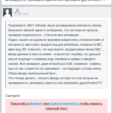
_0_
21 авг 2015
Подскажите. Win7 ultimate, была активирована ключом по звонку.
Внезапно чёрный экран и сообщение, что система не прошла
проверку подлинности... Слетела моя активация...
Ладно, нашёл на одном из форумов новый ключ, отключил комп от
интернета, ввёл ключ, выдало код для робобабы, позвонил в МС,
ввёл код, МС ответило, что код принят, продиктовано блоки АВС...,
ввожу данные в окно на компе - и вылетает ошибка, что данный
код не подходит к первому коду, проверьте цифры и введите
заново. Всё проверил, даже второй раз в МС позвонил - нифига,
код тот же, а комп его не принимает - не подходит к этому ключу...
Образ винды оригинальный был...
Что теперь делать - сносить Винду, потому что она больше не
активируется, пробовать скрипты или пробовать другой ключ???
Смотрите
Пожалуйста
Войдите
или
Зарегистрируйтесь
чтобы увидеть
скрытый текст