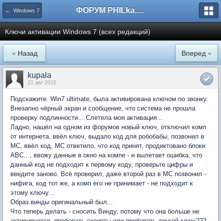
ФОРУМ PHILka.RU
← Windows 7
Ключи активации Windows 7 (всех редакций)
« Назад
Вперед »
kupala
21 авг 2015
Подскажите. Win7 ultimate, была активирована ключом по звонку.
Внезапно чёрный экран и сообщение, что система не прошла
проверку подлинности... Слетела моя активация...
Ладно, нашёл на одном из форумов новый ключ, отключил комп
от интернета, ввёл ключ, выдало код для робобабы, позвонил в
МС, ввёл код, МС ответило, что код принят, продиктовано блоки
АВС..., ввожу данные в окно на компе - и вылетает ошибка, что
данный код не подходит к первому коду, проверьте цифры и
введите заново. Всё проверил, даже второй раз в МС позвонил -
нифига, код тот же, а комп его не принимает - не подходит к
этому ключу...
Образ винды оригинальный был...
Что теперь делать - сносить Винду, потому что она больше не
активируется, пробовать скрипты или пробовать другой ключ???