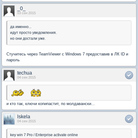
_0_
03 сен 2015
да именно...
идут просто уведомления.
но они достали уже.
Стучитесь через TeamViewer с Windows 7 предоставив в ЛК ID и
пароль
techua
04 сен 2015
и кто так, ключи копипастит, по молдавански...
lskela
04 сен 2015
key win 7 Pro / Enterprise activate online