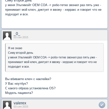
Сижу второй день
у меня Ультимэйт ОЕМ СОА -> робо-тетке звонил раз пять уже -
принимает мой ключ, диктует я ввожу - херракс и говорит что не
подходит и все.
_0_
03 сен 2015
Я не знаю
Сижу второй день
у меня Ультимэйт ОЕМ СОА -> робо-тетке звонил раз пять уже -
принимает мой ключ, диктует я ввожу - херракс и говорит что не
подходит и все.
Вы вбиваете ключ с наклейки?
У Вас ноутбук?
С какого образа установлена OS?
Модель пациента?
valerex
03 сен 2015