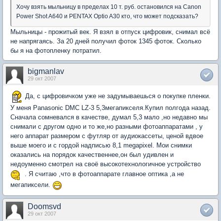
Хочу взять мыльницу в пределах 10 т. руб. остановился на Сanon
Power Shot A640 и PENTAX Optio A30 кто, что может подсказать?
Мыльницы - прожитый век. Я взял в отпуск цифровик, снимал всё
не напрягаясь. За 20 дней получил фоток 1345 фоток. Сколько
бы я на фотопленку потратил.
bigmanlav
29 окт 2007
Да, с цифровичком уже не задумываешься о покупке пленки.
У меня Panasonic DMC LZ-3 5,3мегапикселя.Купил полгода назад.
Сначала сомневался в качестве, думал 5,3 мало ,но недавно мы
снимали с другом одно и то же,но разными фотоаппаратами , у
него аппарат размером с футляр от аудиокассеты, ценой вдвое
выше моего и с гордой надписью 8,1 megapixel. Мои снимки
оказались на порядок качественнее,он был удивлен и
недоуменно смотрел на своё высокотехнологичное устройство
. Я считаю ,что в фотоаппарате главное оптика ,а не
мегапиксели.
Doomsvd
29 окт 2007