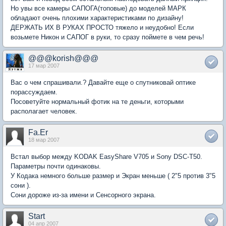
Но увы все камеры САПОГА(топовые) до моделей МАРК
обладают очень плохими характеристиками по дизайну!
ДЕРЖАТЬ ИХ В РУКАХ ПРОСТО тяжело и неудобно! Если
возьмете Никон и САПОГ в руки, то сразу поймете в чем речь!
@@@korish@@@
17 мар 2007
Вас о чем спрашивали.? Давайте еще о спутниковай оптике
порассуждаем.
Посоветуйте нормальный фотик на те деньги, которыми
располагает человек.
Fa.Er
18 мар 2007
Встал выбор между KODAK EasyShare V705 и Sony DSC-T50.
Параметры почти одинаковы.
У Кодака немного больше размер и Экран меньше ( 2"5 против 3"5
сони ).
Сони дороже из-за имени и Сенсорного экрана.
Start
04 апр 2007