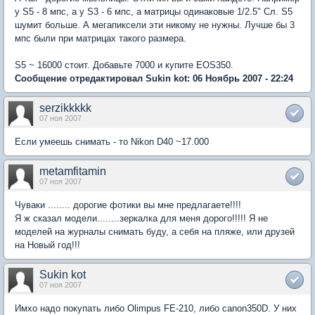
у S5 - 8 мпс, а у S3 - 6 мпс, а матрицы одинаковые 1/2.5" Сл. S5
шумит больше. А мегапиксели эти никому не нужны. Лучше бы 3
мпс были при матрицах такого размера.
S5 ~ 16000 стоит. Добавьте 7000 и купите EOS350.
Сообщение отредактировал Sukin kot: 06 Ноябрь 2007 - 22:24
serzikkkkk
07 ноя 2007
Если умеешь снимать - то Nikon D40 ~17.000
metamfitamin
07 ноя 2007
Чуваки ........ дорогие фотики вы мне предлагаете!!!!
Я ж сказал модели........зеркалка для меня дорого!!!!! Я не
моделей на журналы снимать буду, а себя на пляже, или друзей
на Новый год!!!
Sukin kot
07 ноя 2007
Имхо надо покупать либо Olimpus FE-210, либо canon350D. У них