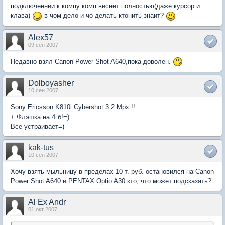
подключеннии к компу комп виснет полностью(даже курсор и
клава)
в чом дело и чо делать ктонить знаит?
Alex57
09 сен 2007
Недавно взял Сanon Power Shot A640,пока доволен.
Dolboyasher
10 сен 2007
Sony Ericsson K810i Cybershot 3.2 Mpx !!
+ Флэшка на 4гб!=)
Все устраивает=)
kak-tus
10 сен 2007
Хочу взять мыльницу в пределах 10 т. руб. остановился на Сanon
Power Shot A640 и PENTAX Optio A30 кто, что может подсказать?
Al Ex Andr
01 окт 2007