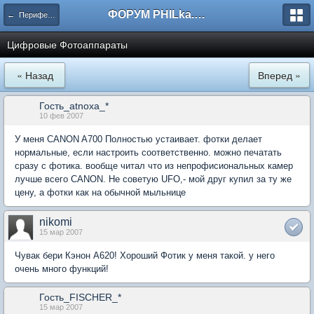
ФОРУМ PHILka.RU
← Периферия
Цифровые Фотоаппараты
« Назад
Вперед »
Гость_atnoxa_*
10 фев 2007
У меня CANON A700 Полностью устаивает. фотки делает
нормальные, если настроить соответственно. можно печатать
сразу с фотика. вообще читал что из непрофисиональных камер
лучше всего CANON. Не советую UFO,- мой друг купил за ту же
цену, а фотки как на обычной мыльнице
nikomi
15 мар 2007
Чувак бери Кэнон А620! Хороший Фотик у меня такой. у него
очень много функций!
Гость_FISCHER_*
15 мар 2007