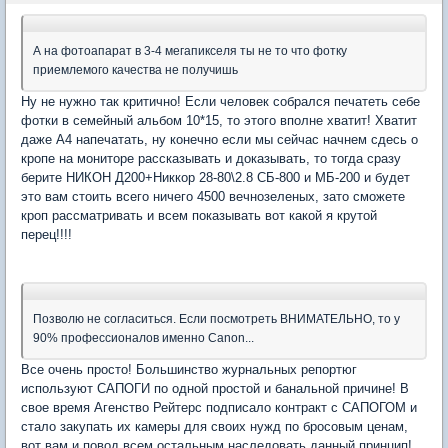
А на фотоапарат в 3-4 мегапикселя ты не то что фотку
приемлемого качества не получишь
Ну не нужно так критично! Если человек собрался печатеть себе
фотки в семейный альбом 10*15, то этого вполне хватит! Хватит
даже А4 напечатать, ну конечно если мы сейчас начнем сдесь о
кропе на мониторе рассказывать и доказывать, то тогда сразу
берите НИКОН Д200+Никкор 28-80\2.8 СБ-800 и МБ-200 и будет
это вам стоить всего ничего 4500 вечнозеленых, зато сможете
кроп рассматривать и всем показывать вот какой я крутой
перец!!!!
Позволю не согласиться. Если посмотреть ВНИМАТЕЛЬНО, то у
90% профессионалов именно Canon...
Все очень просто! Большинство журнальных репортюг
используют САПОГИ по одной простой и банальной причине! В
свое время Агенство Рейтерс подписало контракт с САПОГОМ и
стало закупать их камеры для своих нужд по бросовым ценам,
вот вам и повод всем остальным наследовать данный принцип!