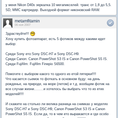
у меня Nikon D40x зеркалка 10 мегапикселей. транс от 1,8 до 5,5.
SD, MMC картридер. Выходной формат никоновский RAW.
metamfitamin
06 ноя 2007
Здраствуйте!!!
Хочу купить фотоаппарат, есть 5 фотиков между какими идет
выбор:
Среди Sony ето:Sony DSC-H7 и Sony DSC-H9.
Среди Canon: Canon PowerShot S3 IS и Canon PowerShot S5 IS.
Среди Fujifilm: Fujifilm Finepix S6500.
Помогите с выбором какого то одного из етой пятерки!!!!
Что касается сьемок то фоткать в основном буду: на день
рожденье, на природе, на море (летом) и т.д. вообщем фотик на
все случаи жизни.........и хотелось бы выбрать что то из етих
моделей!!!!
И скажите на столько ли велика разница на снимках у моделях
Sony DSC-H7 и Sony DSC-H9, Canon PowerShot S3 IS и Canon
PowerShot S5 IS. Если да, то в чем ето выражается и где особо