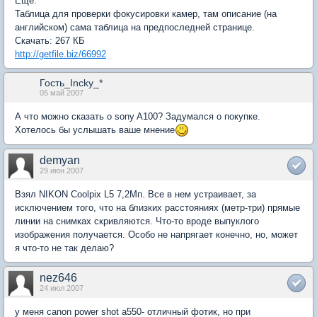
Ещё:
Таблица для проверки фокусировки камер, там описание (на
английском) сама таблица на предпоследней странице.
Скачать: 267 КБ
http://getfile.biz/66992
Гость_Incky_*
05 май 2007
А что можно сказать о sony A100? Задумался о покупке.
Хотелось бы услышать ваше мнение
demyan
29 июн 2007
Взял NIKON Coolpix L5 7,2Мп. Все в нем устраивает, за
исключением того, что на близких расстояниях (метр-три) прямые
линии на снимках скривляются. Что-то вроде выпуклого
изображения получается. Особо не напрягает конечно, но, может
я что-то не так делаю?
nez646
24 июл 2007
у меня canon power shot a550- отличный фотик, но при