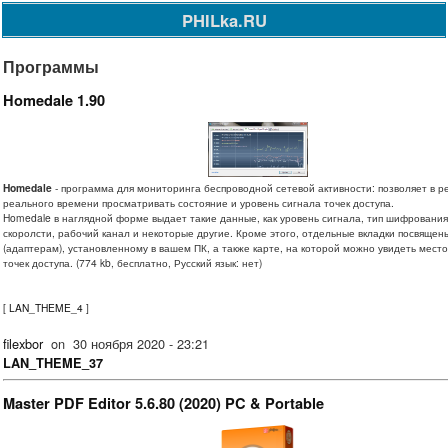
PHILka.RU
Программы
Homedale 1.90
Homedale
- программа для мониторинга беспроводной сетевой активности: позволяет в 
реального времени просматривать состояние и уровень сигнала точек доступа.
Homedale в наглядной форме выдает такие данные, как уровень сигнала, тип шифрования
скоролсти, рабочий канал и некоторые другие. Кроме этого, отдельные вкладки посвящен
(адаптерам), установленному в вашем ПК, а также карте, на которой можно увидеть мес
точек доступа. (774 kb, бесплатно, Русский язык: нет)
[
LAN_THEME_4
]
filexbor
on
30 ноября 2020 - 23:21
LAN_THEME_37
Master PDF Editor 5.6.80 (2020) PC & Portable