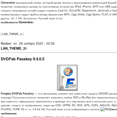
Clementine
музыкальный плеер, который кроме поиска и проигрывания композиций Вашей
позволяет копировать музыку на портативные устройства (iPod, iPhone, MTP или USB ауди
слушать популярные онлайн радио сервисы (Last.fm, SomaFM, Magnatune, Jamendo и Iceca
конвертировать аудио файлы между форматами MP3, Ogg Vorbis, Ogg Speex, FLAC or AA
другое. (21.1 mb, бесплатно, Русский язык: есть)
особенности Clementine:
[
LAN_THEME_4
]
filexbor
on
28 ноября 2020 - 02:56
LAN_THEME_31
DVDFab Passkey 9.4.0.5
Fengtao DVDFab Passkey
— эта программа снимает все известные защиты DVD/BD дисков
секунды! Полезная утилита: позволяет запускать любые DVD и Blu-Ray без переключения 
(как известно, официально переключить в приводе этот код можно всего несколько раз), а
удаляет защиту от копирования, такую как CSS, CPPM, RC, RCE, APS, UOPs, ARccOS, RipG
FluxDVD, CORE X2 и т.п. (16.94 mb, Русский язык: есть) информация о релизе:
Сист
требования: