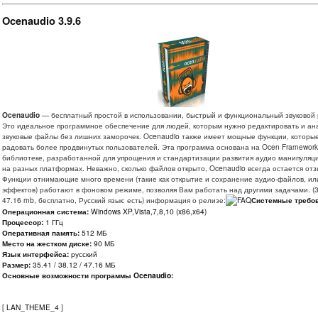
Ocenaudio 3.9.6
Ocenaudio
— бесплатный простой в использовании, быстрый и функциональный звуковой 
Это идеальное программное обеспечение для людей, которым нужно редактировать и ан
звуковые файлы без лишних заморочек. Ocenaudio также имеет мощные функции, которые
радовать более продвинутых пользователей. Эта программа основана на Ocen Framewor
библиотеке, разработанной для упрощения и стандартизации развития аудио манипуляц
на разных платформах. Неважно, сколько файлов открыто, Ocenaudio всегда остается от
Функции отнимающие много времени (такие как открытие и сохранение аудио-файлов, и
эффектов) работают в фоновом режиме, позволяя Вам работать над другими задачами. (35
47.16 mb, бесплатно, Русский язык: есть) информация о релизе:
Системные требов
Операционная система:
Windows XP,Vista,7,8,10 (x86,x64)
Процессор:
1 ГГц
Оперативная память:
512 МБ
Место на жестком диске:
90 МБ
Язык интерфейса:
русский
Размер:
35.41 / 38.12 / 47.16 МБ
Основные возможности программы Ocenaudio:
[
LAN_THEME_4
]