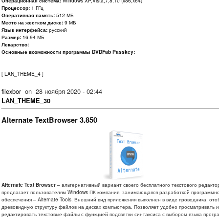
Операционная система:
Windows XP,Vista,7,8,10 (x86,x64)
Процессор:
1 ГГц
Оперативная память:
512 МБ
Место на жестком диске:
9 МБ
Язык интерфейса:
русский
Размер:
16.94 МБ
Лекарство:
Основные возможности программы DVDFab Passkey:
[
LAN_THEME_4
]
filexbor
on
28 ноября 2020 - 02:44
LAN_THEME_30
Alternate TextBrowser 3.850
Alternate Text Browser
– альтернативный вариант своего бесплатного текстового редакто
предлагает пользователям Windows ПК компания, занимающаяся разработкой программн
обеспечения – Alternate Tools. Внешний вид приложения выполнен в виде проводника, от
древовидную структуру файлов на дисках компьютера. Позволяет удобно просматривать и
редактировать текстовые файлы с функцией подсветки синтаксиса с выбором языка прогр