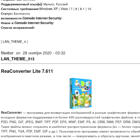
Поддерживаемый язык[и]:
Мульти, Русский
Системные требования:
Windows XP | Vista | 7 | 8 | 8.1 | 10
Статус:
Бесплатно
возможности Comodo Internet Security:
Новое в Comodo Internet Security:
Список исправлений:
[
LAN_THEME_4
]
filexbor
on
28 ноября 2020 - 03:32
LAN_THEME_313
ReaConverter Lite 7.611
ReaConverter
— программа для конвертации изображений в разные графические форматы
исходных форматов поддерживается более 400 разновидностей графических файлов, в т
PSD, PNG, GIF, JPEG, BMP, TIFF, PDF, EPS, WMF, EMF, PS, AI, CRW, RAW, PEF, DRW, DWG,
Такие файлы можно сохранять в наиболее распространенные форматы (их — более сорок
TIFF, PNG, TGA, PDF, EMF, GIF и др.). Пользователи программы имеют возможность обра
изображения в пакетном режиме, в том числе — поворачивать и обрезать картинки, менят