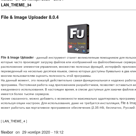
LAN_THEME_34
File & Image Uploader 8.0.4
File & Image Uploader
- данный инструмент станет великолепным помощником для пользо
которые часто производят загрузку файлов или изображений на файлообменные сервера
расположение элементов управления, множество полезных функций, интерфейс приложе
переведенный на несколько десятков языков, смена которых доступны буквально в два кли
многим пользователям оценить полезность этой программы.
На данный момент, это пожалуй действительно самая функциональная и надежно работ
программа. Постоянная работа над приложением разработчиков, позволяет оставаться ак
ежедневного использования. В настоящее время, в списке доступных для закачки файлов и
имеется более тысячи серверов.
Кроме сказанного, можно добавить о возможности максимально адаптировать программу 
используя опции настроек. Для использования, даже не требуется инсталляция, File & Ima
может работать как портативное программное обеспечение.(2.35 mb, бесплатно, Русский я
[
LAN_THEME_4
]
filexbor
on
29 ноября 2020 - 19:12