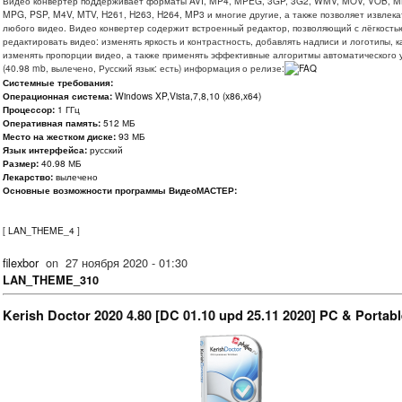
Видео конвертер поддерживает форматы AVI, MP4, MPEG, 3GP, 3G2, WMV, MOV, VOB, MK
MPG, PSP, M4V, MTV, H261, H263, H264, MP3 и многие другие, а также позволяет извлекат
любого видео. Видео конвертер содержит встроенный редактор, позволяющий с лёгкость
редактировать видео: изменять яркость и контрастность, добавлять надписи и логотипы, 
изменять пропорции видео, а также применять эффективные алгоритмы автоматического 
(40.98 mb, вылечено, Русский язык: есть) информация о релизе:
Системные требования:
Операционная система:
Windows XP,Vista,7,8,10 (x86,x64)
Процессор:
1 ГГц
Оперативная память:
512 МБ
Место на жестком диске:
93 МБ
Язык интерфейса:
русский
Размер:
40.98 МБ
Лекарство:
вылечено
Основные возможности программы ВидеоМАСТЕР:
[
LAN_THEME_4
]
filexbor
on
27 ноября 2020 - 01:30
LAN_THEME_310
Kerish Doctor 2020 4.80 [DC 01.10 upd 25.11 2020] PC & Portabl