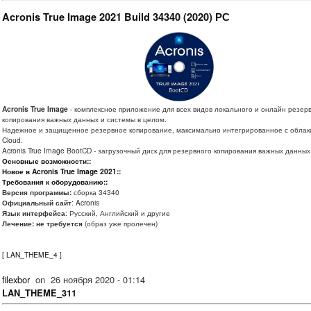
Acronis True Image 2021 Build 34340 (2020) РС
Acronis True Image
- комплексное приложение для всех видов локального и онлайн резер
копирования важных данных и системы в целом.
Надежное и защищенное резервное копирование, максимально интегрированное с облако
Cloud.
Acronis True Image BootCD - загрузочный диск для резервного копирования важных данных
Основные возможности::
Новое в Acronis True Image 2021::
Требования к оборудованию::
Версия программы:
сборка 34340
Официальный сайт
: Acronis
Язык интерфейса
: Русский, Английский и другие
Лечение: не требуется
(образ уже пролечен)
[
LAN_THEME_4
]
filexbor
on
26 ноября 2020 - 01:14
LAN_THEME_311