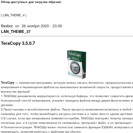
Обзор доступных для загрузки образов:
[
LAN_THEME_4
]
filexbor
on
26 ноября 2020 - 23:56
LAN_THEME_37
TeraCopy 3.5.0.7
TeraCopy
— компактная программа, которую можно скачать бесплатно, предназначенная 
копирования и перемещения файлов на максимально возможной скорости, предоставляя 
множество функций:
1.TeraCopy динамически корректируется, используя буферы, что позволяет сократить врем
Асинхронный способ копирования, ускоряет передачу файлов между двумя физическими 
дисками.
2.Приостановка и возобновление файла. Пауза процесса копирования возможна в любой
например для того, чтобы высвободить ресурсы системы и и также просто одним щелчком
3.В случае, если при копировании появляются ошибки, TeraCopy повторяет попытку скопир
несколько раз, и в случае невозможности скопировать, пропускает файл, а не прекращает 
4.Полная интеграция. TeraCopy может полностью заменить функции Explorer, копировать и
перемещать, позволяя работать с файлами как обычно.