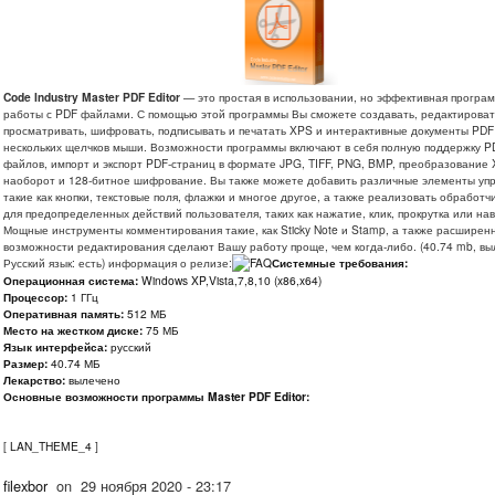
Code Industry Master PDF Editor
— это простая в использовании, но эффективная програ
работы с PDF файлами. С помощью этой программы Вы сможете создавать, редактироват
просматривать, шифровать, подписывать и печатать XPS и интерактивные документы PD
нескольких щелчков мыши. Возможности программы включают в себя полную поддержку P
файлов, импорт и экспорт PDF-страниц в формате JPG, TIFF, PNG, BMP, преобразование 
наоборот и 128-битное шифрование. Вы также можете добавить различные элементы уп
такие как кнопки, текстовые поля, флажки и многое другое, а также реализовать обработч
для предопределенных действий пользователя, таких как нажатие, клик, прокрутка или на
Мощные инструменты комментирования такие, как Sticky Note и Stamp, а также расширен
возможности редактирования сделают Вашу работу проще, чем когда-либо. (40.74 mb, вы
Русский язык: есть) информация о релизе:
Системные требования:
Операционная система:
Windows XP,Vista,7,8,10 (x86,x64)
Процессор:
1 ГГц
Оперативная память:
512 МБ
Место на жестком диске:
75 МБ
Язык интерфейса:
русский
Размер:
40.74 МБ
Лекарство:
вылечено
Основные возможности программы Master PDF Editor:
[
LAN_THEME_4
]
filexbor
on
29 ноября 2020 - 23:17