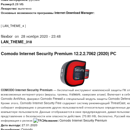
Размер:
8.28 МБ
Лекарство:
вылечено
Основные возможности программы Internet Download Manager:
[
LAN_THEME_4
]
filexbor
on
28 ноября 2020 - 23:48
LAN_THEME_318
Comodo Internet Security Premium 12.2.2.7062 (2020) РС
COMODO Internet Security Premium
— бесплатный инструмент комплексной защиты ПК о
всевозможных интернет-угроз (вирусы, трояны, malware, хакерские атаки). Включает в себ
Comodo AntiVirus, фаервол Comodo Firewall и специальный модуль защиты Comodo Defens
Кроме этого, Comodo Internet Security Free содержит систему рекомендаций ThreatCast, к
собирает информацию о решениях других пользователей относительно определенных де
компьютере пользователя. Данные отображаются в окне предупреждения, давая пользов
представление о безопасности или опасности действия. (70.80 mb, бесплатно, Русский язы
информация о релизе:
Название:
Comodo Internet Security Premium
Дата выхода:
27.01.2020
Разработчик:
Comodo