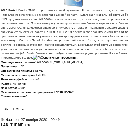
AMA Kerish Doctor 2020
— программа для обслуживания Вашего компьютера, которая со
наиболее перспективные разработки в данной области. Благодаря уникальной системе Ker
2020 предотвращает сбои Windows в реальном времени, а также надежно исправляет ош
системного реестра. Приложение регулярно производит наиболее совершенную и безопа
системы от скапливающегося цифрового «мусора», а также оптимальным образом увелич
производительность её работы. Kerish Doctor 2020 обеспечивает защиту компьютера от 
программ и потенциальных уязвимостей, контролируя важные с точки зрения безопаснос
компьютера. Система Smart Update своевременно обновляет базы данных приложения, к
регулярно совершенствуются нашими специалистами. Благодаря этой системе эффектив
установленного комплекса увеличивается изо дня в день и делает его наиболее перспект
своем классе.(47.15 mb, Лечение: не требуется (инсталлятор уже пролечен), Русский язык:
информация о релизе:
Системные требования:
Операционная система:
Windows XP,Vista,7,8,10 (x86,x64)
Процессор:
1 ГГц
Оперативная память:
512 МБ
Место на жестком диске:
76 МБ
Язык интерфейса:
русский
Размер:
47.15 МБ
Лекарство:
Crack
Основные возможности программы Kerish Doctor:
Список изменений:
[
LAN_THEME_4
]
filexbor
on
27 ноября 2020 - 00:49
LAN_THEME_318