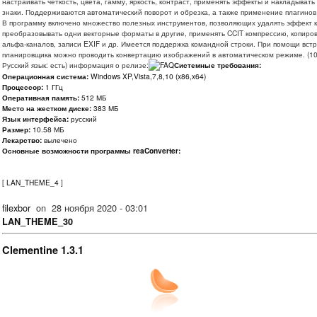
настраивать четкость, цвета, гамму, яркость, контраст, применять эффекты и накладывать
знаки. Поддерживаются автоматический поворот и обрезка, а также применение плагинов
В программу включено множество полезных инструментов, позволяющих удалять эффект к
преобразовывать одни векторные форматы в другие, применять CCIT компрессию, копиро
альфа-каналов, записи EXIF и др. Имеется поддержка командной строки. При помощи вст
планировщика можно проводить конвертацию изображений в автоматическом режиме. (10
Русский язык: есть) информация о релизе:
Системные требования:
Операционная система:
Windows XP,Vista,7,8,10 (x86,x64)
Процессор:
1 ГГц
Оперативная память:
512 МБ
Место на жестком диске:
383 МБ
Язык интерфейса:
русский
Размер:
10.58 МБ
Лекарство:
вылечено
Основные возможности программы reaConverter:
[
LAN_THEME_4
]
filexbor
on
28 ноября 2020 - 03:01
LAN_THEME_30
Clementine 1.3.1