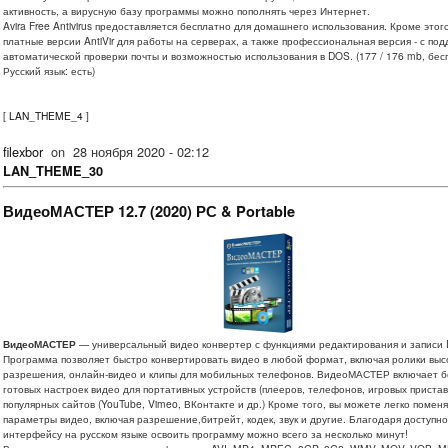
активность, а вирусную базу программы можно пополнять через Интернет.
Avira Free Antivirus предоставляется бесплатно для домашнего использования. Кроме этого
платные версии AntiVir для работы на серверах, а также профессиональная версия - с по
автоматической проверки почты и возможностью использования в DOS. (177 / 176 mb, бес
Русский язык: есть)
[
LAN_THEME_4
]
filexbor
on
28 ноября 2020 - 02:12
LAN_THEME_30
ВидеоМАСТЕР 12.7 (2020) РС & Portable
ВидеоМАСТЕР
— универсальный видео конвертер с функциями редактирования и записи 
Программа позволяет быстро конвертировать видео в любой формат, включая ролики выс
разрешения, онлайн-видео и клипы для мобильных телефонов. ВидеоМАСТЕР включает б
готовых настроек видео для портативных устройств (плееров, телефонов, игровых пристав
популярных сайтов (YouTube, Vimeo, ВКонтакте и др.) Кроме того, вы можете легко помен
параметры видео, включая разрешение,битрейт, кодек, звук и другие. Благодаря доступн
интерфейсу на русском языке освоить программу можно всего за несколько минут!