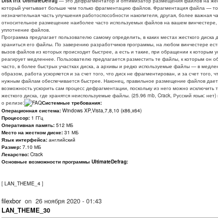
DiskTrix UltimateDefrag
— это дефрагментатор и оптимизатор размещения файлов на жес
который учитывает больше чем только фрагментацию файлов. Фрагментация файла — то
незначительная часть улучшения работоспособности накопителя, другая, более важная час
относительное размещение наиболее часто используемых файлов на вашем винчестере, 
уплотнение файлов.
Программа предлагает пользователю самому определить, в каких местах жесткого диска
храниться его файлы. По заверению разработчиков программы, на любом винчестере есть
вызов файлов из которых происходит быстрее, а есть и такие, при обращении к которым у
реагирует медленнее. Пользователю предлагается разместить те файлы, к которым он 
часто, в более быстрых участках диска, а архивы и редко используемые файлы — в медле
образом, работа ускоряется и за счет того, что диск не фрагментирован, и за счет того, чт
нужным файлам обеспечивается быстрее. Наконец, правильное размещение файлов дает
возможность ускорить сам процесс дефрагментации, поскольку из него можно исключить т
жесткого диска, где хранятся неиспользуемые файлы. (25.96 mb, Crack, Русский язык: нет
о релизе:
Системные требования:
Операционная система:
Windows XP,Vista,7,8,10 (x86,x64)
Процессор:
1 ГГц
Оперативная память:
512 МБ
Место на жестком диске:
31 МБ
Язык интерфейса:
английский
Размер:
7.10 МБ
Лекарство:
Crack
Основные возможности программы UltimateDefrag:
[
LAN_THEME_4
]
filexbor
on
26 ноября 2020 - 01:43
LAN_THEME_30