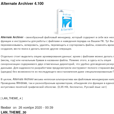
Alternate Archiver 4.100
Alternate Archiver
- своеобразный файловый менеджер, который содержит в себе все не
функции и инструменты для работы с файлами и наведения порядка на Вашем ПК. Тут Вы
переименовывать, копировать, удалять, перемещать и сортировать файлы, изменять врем
создания, вести поиск и делать многие другие операции.
Отдельно стоит выделить опцию архивирования данных: архив с файлами можно делать 
(месяц, год) или начальным буквам в названии файла. Помимо этого, в здесь есть опция
синхронизации содержимого двух отмеченных директорий, что удобно для ведения резер
данными. Для надежности разработчики предусмотрели инструмент полного стирания ф
(шредер) без возможности их последующего восстановления даже специализированным 
В целом, Alternate Archiver весьма неплохая альтернатива как файловым менеджерам на
Проводника Windows, так и разнообразным архиваторам, объединяя эти функции в едино
интуитивно понятной графической оболочке. (3,35 mb, бесплатно, Русский язык: нет)
[
LAN_THEME_4
]
filexbor
on
26 ноября 2020 - 00:39
LAN_THEME_30