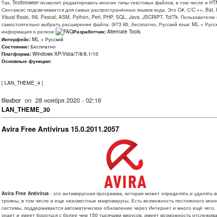
Так, Textbrowser позволит редактировать многие типы текстовых файлов, в том числе и H
Синтаксис подсвечивается для самых распространённых языков кода. Это C#, С/C ++, Bat,
Visual Basic, INI, Pascal, ASM, Python, Perl, PHP, SQL, Java, JSCRIPT, Tcl/Tk. Пользовател
самостоятельно выбрать расширение файла. (973 kb, бесплатно, Русский язык: ML + Русс
информация о релизе:
Разработчик:
Alternate Tools
Интерфейс:
ML + Русский
Состояние:
Бесплатно
Платформа:
Windows XP/Vista/7/8/8.1/10
Основные функции:
[
LAN_THEME_4
]
filexbor
on
28 ноября 2020 - 02:16
LAN_THEME_30
Avira Free Antivirus 15.0.2011.2057
Avira Free Antivirus
- это антивирусная программа, которая может определять и удалять 
трояны, в том числе и еще неизвестные макровирусы. Есть возможность постоянного мон
системы, поддерживается автоматическое обновление через Интернет и много ещё чего. Av
знает и умеет бороться с более чем 150 тысячами вирусов, имеет возможность отслежив