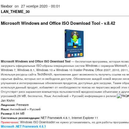
filexbor
on
27 ноября 2020 - 00:01
LAN_THEME_30
Microsoft Windows and Office ISO Download Tool - v.8.42
Microsoft Windows and Office ISO Download Tool
— бесплатная программа, которая позво
загружать официальные ISO-образы операционных систем Windows с серверов Microsoft, 
Windows 7, Windows 8.1, Windows 10 и Windows 10 Insider Preview, Office 2007, 2010, 2011,
Используя ресурсы сайта TechBench, приложение дает возможность получить ссылки на м
скрытые файлы, которых нет в свободном доступе. Обновление каждой новой версии несе
улучшения и интегрированные обновления продуктов, доступных для загрузки. Таким обр
используя данный продукт, избавляет от необходимости поиска не пиратских версий этих 
Отсутствует риск заражения компьютера пользователей вредоносными объектами и друг
угрозами(6.29 МB, бесплатно, Язык: Английский + Русский) информация о релизе:
Р
Jan Krohn
Лицензия:
Freeware
Язык:
Английский + Русский
Размер:
6.94 МB
Системные рекомендации:
NET Framework 4.6.1, Internet Explorer 11
Примечание:
Windows ISO Downloader не нужно устанавливать, но для работы программы
Microsoft .NET Framework 4.6.1