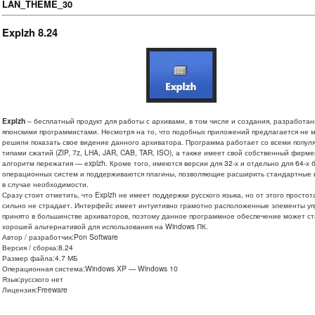
LAN_THEME_30
Explzh 8.24
Explzh
– бесплатный продукт для работы с архивами, в том числе и создания, разработа
японскими программистами. Несмотря на то, что подобных приложений предлагается не 
решили показать свое видение данного архиватора. Программа работает со всеми попу
типами сжатий (ZIP, 7z, LHA, JAR, CAB, TAR, ISO), а также имеет свой собственный фирм
алгоритм пережатия — еxplzh. Кроме того, имеются версии для 32-х и отдельно для 64-х 
операционных систем и поддерживаются плагины, позволяющие расширить стандартные 
в случае необходимости.
Сразу стоит отметить, что Explzh не имеет поддержки русского языка, но от этого просто
сильно не страдает. Интерфейс имеет интуитивно грамотно расположенные элементы упр
принято в большинстве архиваторов, поэтому данное программное обеспечение может ст
хорошей альтернативой для использования на Windows ПК.
Автор / разработчик:Pon Software
Версия / сборка:8.24
Размер файла:4.7 МБ
Операционная система:Windows XP — Windows 10
Язык:русского нет
Лицензия:Freeware