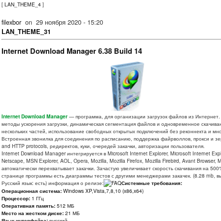
[
LAN_THEME_4
]
filexbor
on
29 ноября 2020 - 15:20
LAN_THEME_31
Internet Download Manager 6.38 Build 14
Internet Download Manager
— программа, для организации загрузок файлов из Интернет
методы ускорения загрузки, динамическая сегментация файлов и одновременное скачива
нескольких частей, использование свободных открытых подключений без реконнекта и мно
Встроенная звонилка для соединения по расписанию, поддержка файрволлов, прокси и зе
and HTTP protocols, редиректов, куки, очередей закачки, авторизации пользователя.
Internet Download Manager интегрируется в Microsoft Internet Explorer, Microsoft Internet Expl
Netscape, MSN Explorer, AOL, Opera, Mozilla, Mozilla Firefox, Mozilla Firebird, Avant Browser, 
автоматически перехватывает закачки. Зачастую увеличивает скорость скачивания на 500
странице программы есть диаграммы тестов с другими менеджерами закачек. (8.28 mb, в
Русский язык: есть) информация о релизе:
Системные требования:
Операционная система:
Windows XP,Vista,7,8,10 (x86,x64)
Процессор:
1 ГГц
Оперативная память:
512 МБ
Место на жестком диске:
21 МБ
Язык интерфейса:
русский