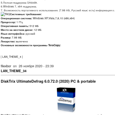
5.Полная поддержка Unicode.
6.Windows 7, x64 поддержка.
7. Возможность портативного использования. (7.98 mb, Русский язык: есть) информация о
Системные требования:
Операционная система:
Windows XP,Vista,7,8,10 (x86,x64)
Процессор:
1 ГГц
Оперативная память:
512 МБ
Место на жестком диске:
12 МБ
Язык интерфейса:
русский
Размер:
7.98 МБ
Лекарство:
вылечено
Основные возможности программы TeraCopy:
[
LAN_THEME_4
]
filexbor
on
26 ноября 2020 - 23:39
LAN_THEME_34
DiskTrix UltimateDefrag 6.0.72.0 (2020) PC & portable