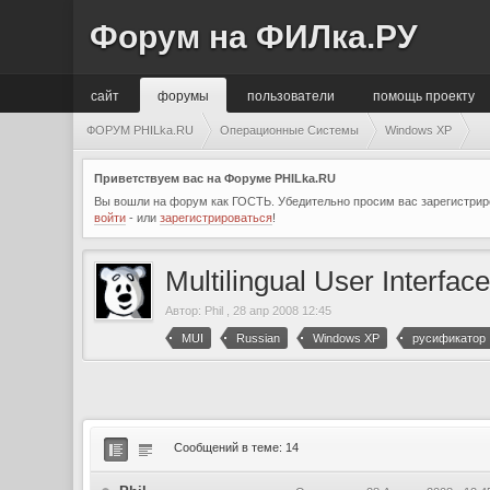
Форум на ФИЛка.РУ
сайт
форумы
пользователи
помощь проекту
ФОРУМ PHILka.RU
Операционные Системы
Windows XP
Приветствуем вас на Форуме PHILka.RU
Вы вошли на форум как ГОСТЬ. Убедительно просим вас зарегистриро
войти
- или
зарегистрироваться
!
Multilingual User Interfac
Автор:
Phil
,
28 апр 2008 12:45
MUI
Russian
Windows XP
русификатор
Сообщений в теме: 14