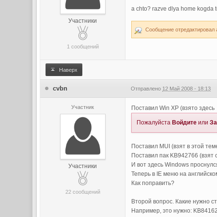
a chto? razve dlya home kogda t
Участники
Сообщение отредактировал a
1 сообщений
Наверх
cvbn
Отправлено
12 Май 2008 - 18:13
Участник
Поставил Win XP (взято здесь
Пожалуйста
Войдите
или
За
Поставил MUI (взят в этой тем
Поставил пак KB942766 (взят 
И вот здесь Windows проснулс
Участники
Теперь в IE меню на английско
Как поправить?
22 сообщений
Второй вопрос. Какие нужно ст
Например, это нужно: KB84162