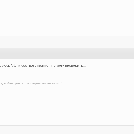
льзуюсь MUI и соответственно - не могу проверить...
вдвойне приятно, проиграешь - не жалко !