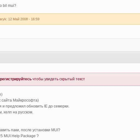
o bil mui?
ryk: 12 Май 2008 - 16:59
регистрируйтесь
чтобы увидеть скрытый текст
е)
c сайта Майкрософта)
я и предложил обновить IE до семерки.
м, хелп на русском.
авить паки, после установки MUI?
5 MUI Help Package ?