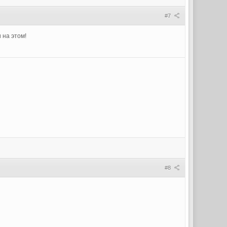
#7
 на этом!
#8