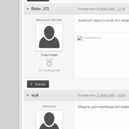
Rider_171
Отправлено
04 Май 2008 - 12:30
Advanced Member
понятно! просто если это напр
Участники
54 сообщений
Наверх
aryk
Отправлено
12 Май 2008 - 16:56
Читатель
Модуль для перевода интерфей