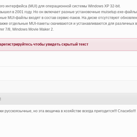
го интерфейса (MUI) для операционной системы Windows XP 32-bit.
й вышел в 2001 году. Но он включает разные установочные muisetup.exe-фай
ные MUI-файлы входят в состав сервис-паков. На диске отсутствуют обновле
Также отдельные MUI-пакеты скачиваются и устанавливаются для различных в
rer 7/8, Windows Movie Maker 2.
арегистрируйтесь
чтобы увидеть скрытый текст
8
ки русскоязычные, но эта вещичка в хозяйстве всегда пригодится!!! Спасибо!!!