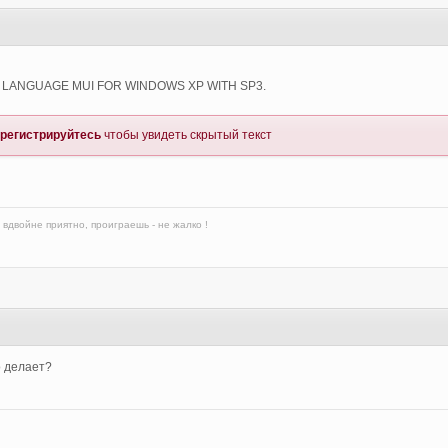
L LANGUAGE MUI FOR WINDOWS XP WITH SP3.
регистрируйтесь
чтобы увидеть скрытый текст
вдвойне приятно, проиграешь - не жалко !
о делает?