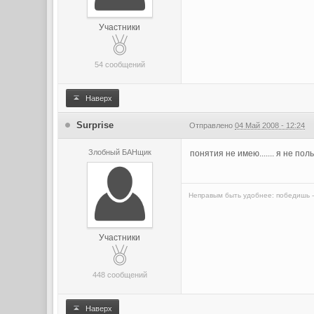
Участники
54 сообщений
Наверх
Surprise
Отправлено
04 Май 2008 - 12:24
Злобный БАНщик
понятия не имею....... я не по
Неправым быть удобнее: победишь - 
Участники
448 сообщений
Наверх