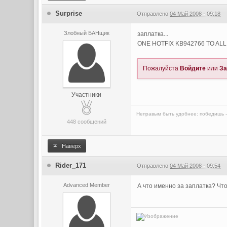
Surprise
Отправлено
04 Май 2008 - 09:18
Злобный БАНщик
заплатка...
ONE HOTFIX KB942766 TO AL
Пожалуйста
Войдите
или
За
Участники
Неправым быть удобнее: победишь - 
448 сообщений
Наверх
Rider_171
Отправлено
04 Май 2008 - 09:54
Advanced Member
А что именно за заплатка? Чт