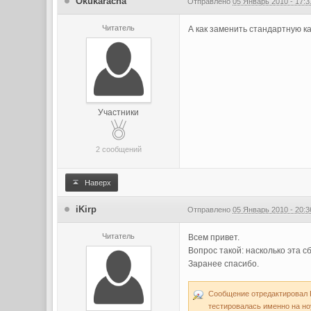
Okukaracha
Отправлено
05 Январь 2010 - 17:3
Читатель
А как заменить стандартную 
Участники
2 сообщений
Наверх
iKirp
Отправлено
05 Январь 2010 - 20:3
Читатель
Всем привет.
Вопрос такой: насколько эта с
Заранее спасибо.
Сообщение отредактировал Ph
тестировалась именно на но