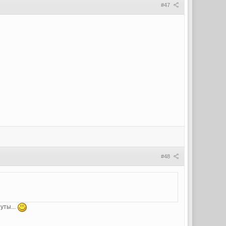
#47
#48
уты...