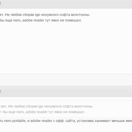
1
ет. Не люблю сборки где ненужного софта килотонны.
бы еще nero, adobe reader тут явно не помешал.
7
тает. Не люблю сборки где ненужного софта килотонны.
т бы еще nero, adobe reader тут явно не помешал.
ь nero portable, и adobe reader с офф. сайта, установка занимает меньше мин