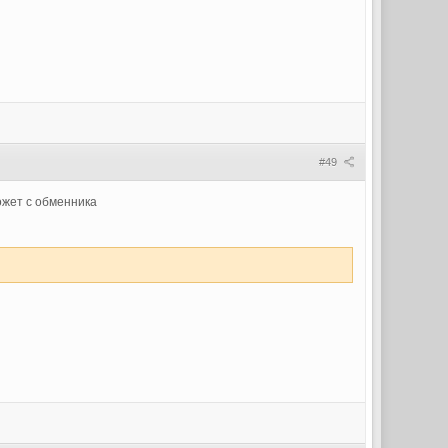
#49
ожет с обменника