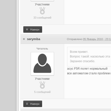
Участники
33 сообщений
Наверх
serymba
Отправлено
05 Январь 2010 - 23:1
Читатель
Всем привет.
Вопрос такой: насколько эта
Заранее спасибо.
асус F5R полет нормальный
все автоматом стало проблем 
Участники
5 сообщений
Наверх