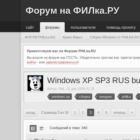
Форум на ФИЛка.РУ
сайт
форумы
пользователи
помощь проекту
ФОРУМ PHILka.RU
Кряко-Варез
Сборки Windows от PHILKA.RU
Приветствуем вас на Форуме PHILka.RU
Вы вошли на форум как ГОСТЬ. Убедительно просим вас зарегистриро
войти
- или
зарегистрироваться
!
Windows XP SP3 RUS buil
Автор:
Phil
,
02 дек 2009 01:33
windows xp
сборка
виндовс
philka
назад
Страница 3 из 18
1
2
3
4
5
вперед
»
Сообщений в теме: 340