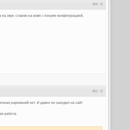
#50
 на звук. ставлю на комп с похуже конфигурацией,
#51
личная,нареканий нет. И давно не заходил на сайт
ая работа.