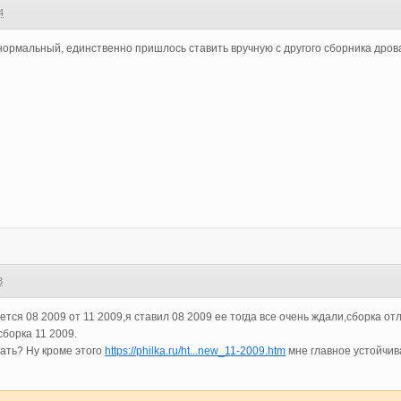
4
нормальный, единственно пришлось ставить вручную с другого сборника дрова
3
ется 08 2009 от 11 2009,я ставил 08 2009 ее тогда все очень ждали,сборка от
я сборка 11 2009.
чать? Ну кроме этого
https://philka.ru/ht...new_11-2009.htm
мне главное устойчив