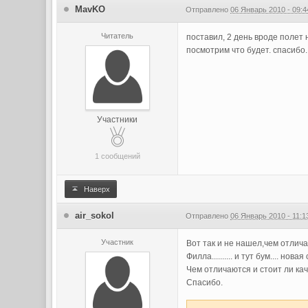
MavKO
Отправлено
06 Январь 2010 - 09:4
Читатель
поставил, 2 день вроде полет 
посмотрим что будет. спасибо.
Участники
1 сообщений
Наверх
air_sokol
Отправлено
06 Январь 2010 - 11:1
Участник
Вот так и не нашел,чем отлича
Филла.......... и тут бум.... нова
Чем отличаются и стоит ли ка
Спасибо.