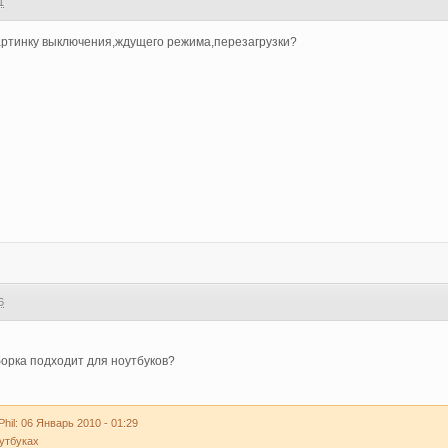
1
картинку выключения,ждущего режима,перезагрузки?
6
борка подходит для ноутбуков?
il: 06 Январь 2010 - 01:29
утбуках