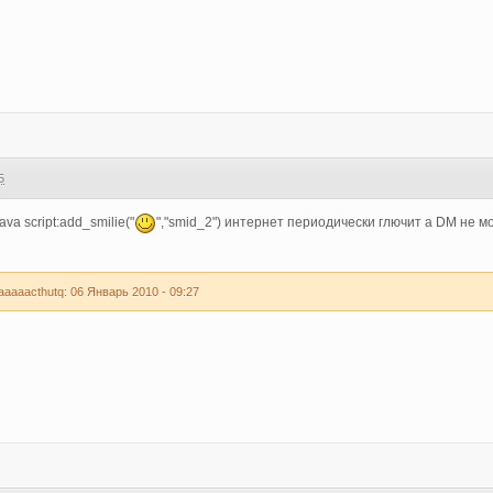
5
va script:add_smilie("
","smid_2") интернет периодически глючит а DM не м
aaaacthutq: 06 Январь 2010 - 09:27