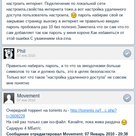
настроить интернет. Подключение по локальной сети
настроила,свойства интернета тоже,а вот настройка удаленного
доступа пользователь настроила,
пароль набираю свой ок
закрываю страницу выхожу в интернет не правильно введен
пароль пробовала раз 10 без полезно.Заметила что он сам что-то
сам добавляет так как пароль у меня короче.Как избавиться от
этой ошибки.С уважением ska-zina.
Phil
07 янв 2010
Правильно набирать пароль, а то что за звездочками больше
символов то так и должно быть, это в целях безопасности.
Только вот что такое "настройка удаленного доступа" не совсем
мне понятно
Movement
07 янв 2010
Очередной торрент на torrents.ru -
http://torrents.ru/f...c.php?
t=2609229
На сей раз только сам iso-файл. Качайте, пока жива раздача
Сидирую 4 МБит/с.
Сообщение отредактировал Movement: 07 Январь 2010 - 20:38