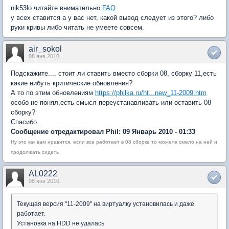
nik53lo читайте внимательно
FAQ
у всех ставится а у вас нет, какой вывод следует из этого? либо
руки кривы либо читать не умеете совсем.
air_sokol
08 янв 2010
Подскажите.... стоит ли ставить вместо сборки 08, сборку 11,есть
какие нибуть критические обновления?
А то по этим обновлениям
https://philka.ru/ht...new_11-2009.htm
особо не понял,есть смысл переустанавливать или оставить 08
сборку?
Спасибо.
Сообщение отредактировал Phil: 09 Январь 2010 - 01:33
Ну это как вам нравится, если все работает в 08 сборке то можете смело на ней и
продолжать сидеть
AL0222
08 янв 2010
Текущая версия "11-2009" на виртуалку установилась и даже
работает.
Установка на HDD не удалась