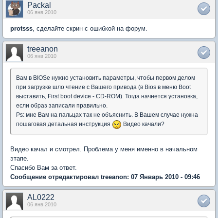
Packal
06 янв 2010
protsss
, сделайте скрин с ошибкой на форум.
treeanon
06 янв 2010
Вам в BIOSe нужно установить параметры, чтобы первом делом
при загрузке шло чтение с Вашего привода (в Bios в меню Boot
выставить, First boot device - CD-ROM). Тогда начнется установка,
если образ записали правильно.
Ps: мне Вам на пальцах так не объяснить. В Вашем случае нужна
пошаговая детальная инструкция
Видео качали?
Видео качал и смотрел. Проблема у меня именно в начальном
этапе.
Спасибо Вам за ответ.
Сообщение отредактировал treeanon: 07 Январь 2010 - 09:46
AL0222
06 янв 2010