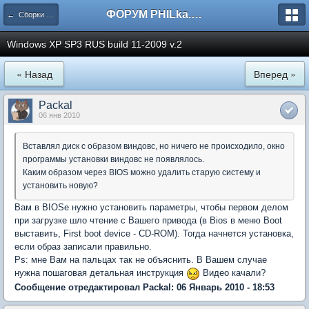
ФОРУМ PHILka.RU
← Сборки Windows от PHILKA.RU
Windows XP SP3 RUS build 11-2009 v.2
« Назад
Вперед »
Packal
06 янв 2010
Вставлял диск с образом виндовс, но ничего не происходило, окно
программы установки виндовс не появлялось.
Каким образом через BIOS можно удалить старую систему и
установить новую?
Вам в BIOSe нужно установить параметры, чтобы первом делом
при загрузке шло чтение с Вашего привода (в Bios в меню Boot
выставить, First boot device - CD-ROM). Тогда начнется установка,
если образ записали правильно.
Ps: мне Вам на пальцах так не объяснить. В Вашем случае
нужна пошаговая детальная инструкция
Видео качали?
Сообщение отредактировал Packal: 06 Январь 2010 - 18:53