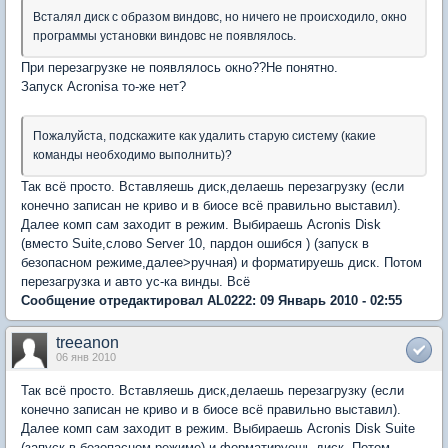
Всталял диск с образом виндовс, но ничего не происходило, окно
программы установки виндовс не появлялось.
При перезагрузке не появлялось окно??Не понятно.
Запуск Acronisa то-же нет?
Пожалуйста, подскажите как удалить старую систему (какие
команды необходимо выполнить)?
Так всё просто. Вставляешь диск,делаешь перезагрузку (если
конечно записан не криво и в биосе всё правильно выставил).
Далее комп сам заходит в режим. Выбираешь Acronis Disk
(вместо Suite,слово Server 10, пардон ошибся ) (запуск в
безопасном режиме,далее>ручная) и форматируешь диск. Потом
перезагрузка и авто ус-ка винды. Всё
Сообщение отредактировал AL0222: 09 Январь 2010 - 02:55
treeanon
06 янв 2010
Так всё просто. Вставляешь диск,делаешь перезагрузку (если
конечно записан не криво и в биосе всё правильно выставил).
Далее комп сам заходит в режим. Выбираешь Acronis Disk Suite
(запуск в безопасном режиме) и форматируешь диск. Потом