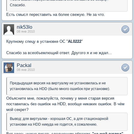
Спасибо.
Есть смысл переставить на более свежую. Не за что.
nik53lo
08 янв 2010
Крупному спецу в установке ОС "
AL0222
"
Спасибо за всеобъемлющий ответ. Другого я и не ждал...
Packal
08 янв 2010
Предыдущая версия на виртуалку не установилась и не
установилась на HDD (было много ошибок при установке).
Объясните мне, пожалуйста, почему у меня старая версия
поставилась без ошибок на HDD, вообще никаких ошибок. В чём
мой секрет?
Вывод: для виртуалки - хорошая ОС, а для стационарной
установки на HDD никуда не годится, к сожалению.
Вот здесь нужно писать следующим образом:
"на мой взгляд"
,