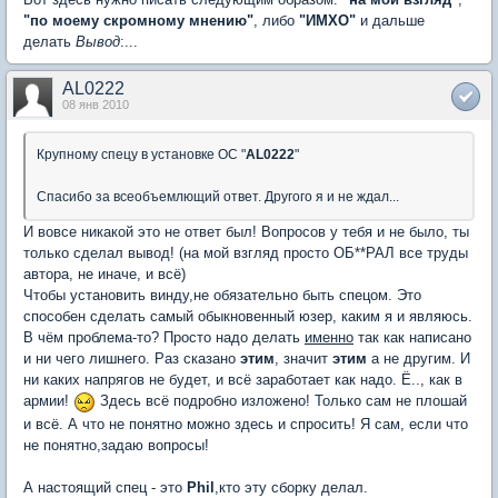
"по моему скромному мнению"
, либо
"ИМХО"
и дальше
делать
Вывод
:...
AL0222
08 янв 2010
Крупному спецу в установке ОС "
AL0222
"
Спасибо за всеобъемлющий ответ. Другого я и не ждал...
И вовсе никакой это не ответ был! Вопросов у тебя и не было, ты
только сделал вывод! (на мой взгляд просто ОБ**РАЛ все труды
автора, не иначе, и всё)
Чтобы установить винду,не обязательно быть спецом. Это
способен сделать самый обыкновенный юзер, каким я и являюсь.
В чём проблема-то? Просто надо делать
именно
так как написано
и ни чего лишнего. Раз сказано
этим
, значит
этим
а не другим. И
ни каких напрягов не будет, и всё заработает как надо. Ё.., как в
армии!
Здесь всё подробно изложено! Только сам не плошай
и всё. А что не понятно можно здесь и спросить! Я сам, если что
не понятно,задаю вопросы!
А настоящий спец - это
Phil
,кто эту сборку делал.