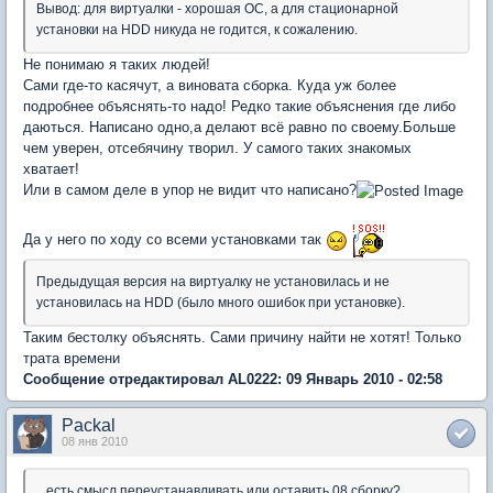
Вывод: для виртуалки - хорошая ОС, а для стационарной
установки на HDD никуда не годится, к сожалению.
Не понимаю я таких людей!
Сами где-то касячут, а виновата сборка. Куда уж более
подробнее объяснять-то надо! Редко такие объяснения где либо
даються. Написано одно,а делают всё равно по своему.Больше
чем уверен, отсебячину творил. У самого таких знакомых
хватает!
Или в самом деле в упор не видит что написано?
Да у него по ходу со всеми установками так
Предыдущая версия на виртуалку не установилась и не
установилась на HDD (было много ошибок при установке).
Таким бестолку объяснять. Сами причину найти не хотят! Только
трата времени
Сообщение отредактировал AL0222: 09 Январь 2010 - 02:58
Packal
08 янв 2010
...есть смысл переустанавливать или оставить 08 сборку?