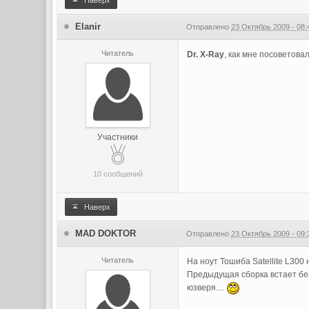
Наверх
Elanir
Отправлено
23 Октябрь 2009 - 08:
Читатель
Dr. X-Ray
, как мне посоветова
Участники
10 сообщений
Наверх
MAD DOKTOR
Отправлено
23 Октябрь 2009 - 09:
Читатель
На ноут Тошиба Satellite L300
Предыдущая сборка встает без
юзверя....