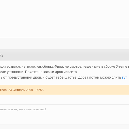
55
чкой возился. не знаю, как сборка Фила, не смотрел еще - мне в сборке Xtrem
осле установки. Похоже на косяки дров чипсета
сь от предустановки дров, и будет тебе щастье. Дрова потом можно слить
тут
heо: 23 Октябрь 2009 - 09:56
меют все те, кто имеет всех нас!