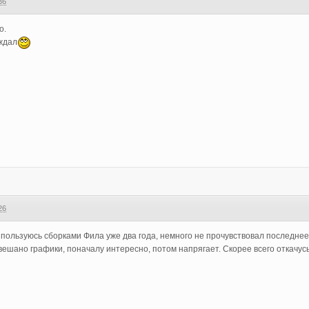
36
о.
 ждал
26
 пользуюсь сборками Фила уже два года, немного не прочувствовал последнее
ешано графики, поначалу интересно, потом напрягает. Скорее всего откачус