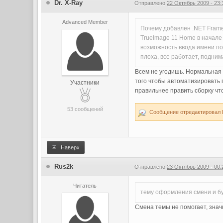
Dr. X-Ray
Отправлено
22 Октябрь 2009 - 23:
Advanced Member
Почему добавлен .NET Framewo
TrueImage 11 Home в начале 
возможность ввода имени по
плоха, все работает, подним
Всем не угодишь. Нормальная с
того чтобы автоматизировать п
Участники
правильнее править сборку чт
53 сообщений
Сообщение отредактировал Dr
Наверх
Rus2k
Отправлено
23 Октябрь 2009 - 00:
Читатель
тему оформления смени и бу
Смена темы не помогает, знач