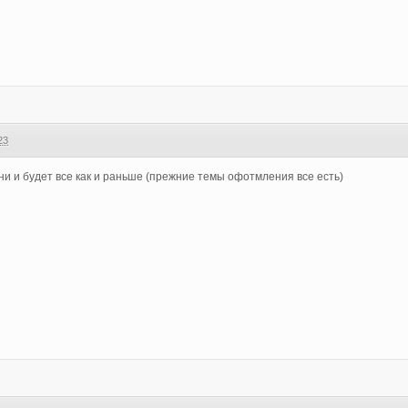
23
и и будет все как и раньше (прежние темы офотмления все есть)