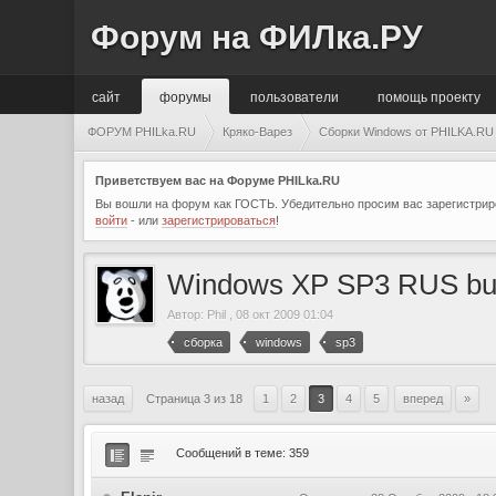
Форум на ФИЛка.РУ
сайт
форумы
пользователи
помощь проекту
ФОРУМ PHILka.RU
Кряко-Варез
Сборки Windows от PHILKA.RU
Приветствуем вас на Форуме PHILka.RU
Вы вошли на форум как ГОСТЬ. Убедительно просим вас зарегистриро
войти
- или
зарегистрироваться
!
Windows XP SP3 RUS bui
Автор:
Phil
,
08 окт 2009 01:04
сборка
windows
sp3
назад
Страница 3 из 18
1
2
3
4
5
вперед
»
Сообщений в теме: 359