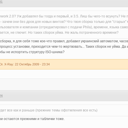
31
rk 2.0? Уж добавлял бы тогда и первый, и 3.5. Лиш бы чего-то всунуть? Не пони
- зачем они без дров для новых винтов? Что твоя сборка только для "старых"
льзователя и компании (отредактировал с подачи Phila), времени, языка сам
ается, не глючит. Но таких сборок уйма. Не жаль потраченного времени?
борка, я для себя тоже кое-что правил, добавил украинский автоматом, часов
роцесс установки, приходится чем-то жертвовать... Таких сборок не уйма. Да и
обы не испортить структуру ISO-шника?
. X-Ray: 22 Октябрь 2009 - 23:34
24
дет все как и раньше (прежние темы офотмления все есть)
ки остаются прежними и таблички тоже.