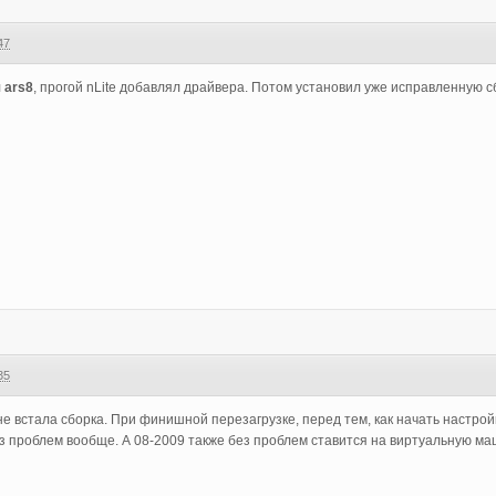
47
л
ars8
, прогой nLite добавлял драйвера. Потом установил уже исправленную с
35
 не встала сборка. При финишной перезагрузке, перед тем, как начать настро
 проблем вообще. А 08-2009 также без проблем ставится на виртуальную маши