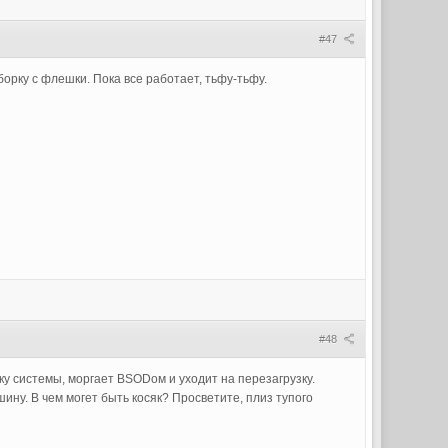
#47
борку с флешки. Пока все работает, тьфу-тьфу.
#48
йку системы, моргает BSODом и уходит на перезагрузку.
ну. В чем могет быть косяк? Просветите, плиз тупого