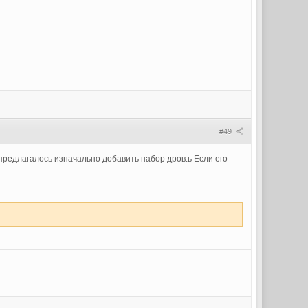
#49
e предлагалось изначально добавить набор дров.ь Если его