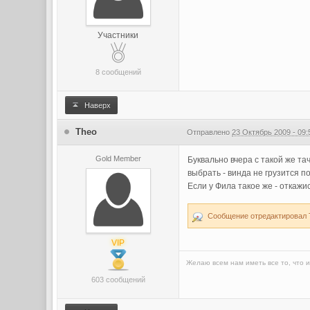
Участники
8 сообщений
Наверх
Theо
Отправлено
23 Октябрь 2009 - 09:
Gold Member
Буквально вчера с такой же та
выбрать - винда не грузится п
Если у Фила такое же - откажи
Сообщение отредактировал T
VIP
Желаю всем нам иметь все то, что и
603 сообщений