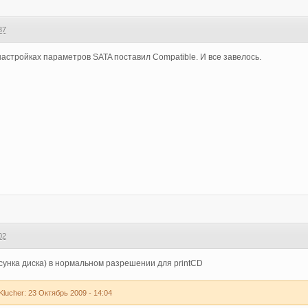
37
настройках параметров SATA поставил Compatible. И все завелось.
02
сунка диска) в нормальном разрешении для printCD
ucher: 23 Октябрь 2009 - 14:04