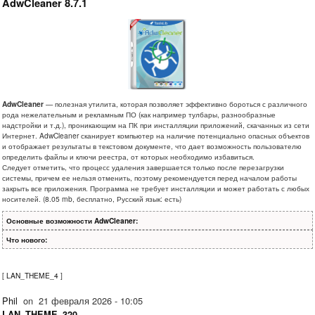
AdwCleaner 8.7.1
AdwCleaner
— полезная утилита, которая позволяет эффективно бороться с различного
рода нежелательным и рекламным ПО (как например тулбары, разнообразные
надстройки и т.д.), проникающим на ПК при инсталляции приложений, скачанных из сети
Интернет. AdwCleaner сканирует компьютер на наличие потенциально опасных объектов
и отображает результаты в текстовом документе, что дает возможность пользователю
определить файлы и ключи реестра, от которых необходимо избавиться.
Следует отметить, что процесс удаления завершается только после перезагрузки
системы, причем ее нельзя отменить, поэтому рекомендуется перед началом работы
закрыть все приложения. Программа не требует инсталляции и может работать с любых
носителей. (8.05 mb, бесплатно, Русский язык: есть)
Основные возможности AdwCleaner:
Что нового:
[
LAN_THEME_4
]
Phil
on
21 февраля 2026 - 10:05
LAN_THEME_320