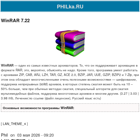
PHILka.RU
WinRAR 7.22
WinRAR
— один из самых известных архиваторов. То, что он поддерживает архивацию в
формате RAR, это, вероятно, обьяснять не надо. Кроме того, программа умеет работать
с архивами ZIP, CAB, ARJ, LZH, TAR, GZ, ACE 2.0, BZIP, JAR, UUE, GZIP, BZIP2 и 7-Zip, при
этом она обладает многочисленными очень полезными возможностями — шифрование,
поддержка непрерывных (solid) архивов, в которых степень сжатия может быть на 10 –
50% больше, чем при обычных методах сжатия, специальный алгоритм для сжатия
мультимедийных файлов, поддержка многотомных архивов и многим другим. (3.27 | 3.03 |
3.98 mb, Лечение:по ссылке (файл лицензии), Русский язык: есть)
Основные возможности программы WinRAR:
[
LAN_THEME_4
]
Phil
on
03 мая 2026 - 09:20