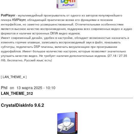
PotPlayer
- мультимедийный проигрыватель от одного из авторов популярнейшего
плеера
KMPlayer
, обладающий практически всеми его функциями и похожим
интерфейсом, но заметно усовершенствованный. Отличительными особенностями
является высокое качество воспроизведения, поддержка всех современных видео и аудио
форматов и наличие встроенных DXVA видео кодеков.
Имеет современный дизайн, удобен в настройке, обладает возможностью назначать и
изменять горячие клавиши, записывать воспроизводимый звук в файл, показывать
субтитры, подключать DSP плагины, включать визуализацию при проигрывании
аудиофайлов. Имеет большое количество настроек, которые позволяют значительно
улучшить качество видео. Не требует наличия дополнительных кодеков. (27.18 / 27.35
mb, бесплатно, Русский язык: есть)
[
LAN_THEME_4
]
Phil
on
13 марта 2025 - 10:10
LAN_THEME_312
CrystalDiskInfo 9.6.2