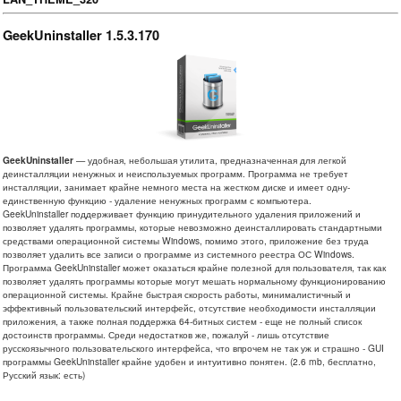
GeekUninstaller 1.5.3.170
GeekUninstaller
— удобная, небольшая утилита, предназначенная для легкой
деинсталляции ненужных и неиспользуемых программ. Программа не требует
инсталляции, занимает крайне немного места на жестком диске и имеет одну-
единственную функцию - удаление ненужных программ с компьютера.
GeekUninstaller поддерживает функцию принудительного удаления приложений и
позволяет удалять программы, которые невозможно деинсталлировать стандартными
средствами операционной системы Windows, помимо этого, приложение без труда
позволяет удалить все записи о программе из системного реестра ОС Windows.
Программа GeekUninstaller может оказаться крайне полезной для пользователя, так как
позволяет удалять программы которые могут мешать нормальному функционированию
операционной системы. Крайне быстрая скорость работы, минималистичный и
эффективный пользовательский интерфейс, отсутствие необходимости инсталляции
приложения, а также полная поддержка 64-битных систем - еще не полный список
достоинств программы. Среди недостатков же, пожалуй - лишь отсутствие
русскоязычного пользовательского интерфейса, что впрочем не так уж и страшно - GUI
программы GeekUninstaller крайне удобен и интуитивно понятен. (2.6 mb, бесплатно,
Русский язык: есть)