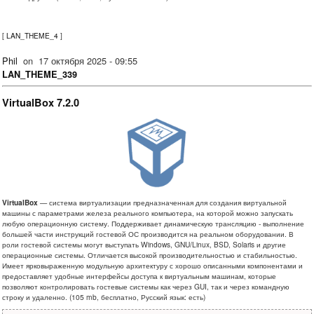
[
LAN_THEME_4
]
Phil
on
17 октября 2025 - 09:55
LAN_THEME_339
VirtualBox 7.2.0
VirtualBox
— система виртуализации предназначенная для создания виртуальной
машины с параметрами железа реального компьютера, на которой можно запускать
любую операционную систему. Поддерживает динамическую трансляцию - выполнение
большей части инструкций гостевой ОС производится на реальном оборудовании. В
роли гостевой системы могут выступать Windows, GNU/Linux, BSD, Solaris и другие
операционные системы. Отличается высокой производительностью и стабильностью.
Имеет ярковыраженную модульную архитектуру с хорошо описанными компонентами и
предоставляет удобные интерфейсы доступа к виртуальным машинам, которые
позволяют контролировать гостевые системы как через GUI, так и через командную
строку и удаленно. (105 mb, бесплатно, Русский язык: есть)