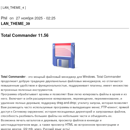
[
LAN_THEME_4
]
Phil
on
27 ноября 2025 - 02:25
LAN_THEME_39
Total Commander 11.56
Total Commander
- это мощный файловый менеджер для Windows. Total Commander
продолжает добрую традицию двухпанельных файловых менеджеров, но отличается
повышенным удобством и функциональностью, поддерживает плагины, имеет множество
встроенных полезных инструментов.
Программа обрабатывает архивы и позволяет Вам легко копировать файлы в архив и из
него. Включает в себя расширенное копирование, перемещение, переименование, и
удаление полных деревьев; поддержку drag-and-drop; утилиту запуска, которая позволяет
Вам размещать часто используемые программы в выпадающее меню; FTP-клиент; прямой
доступ к Сетевому окружению; история посещаемых директорий и запускаемых файлов,
способность разбивать большие файлы на небольшие части и объединять их.
Возможна печать каталогов и деревьев, просмотр файлов в юникоде и
шестнадцатеричном виде, а также просмотр HTML во встроенном просмотрщике и
многое другое. (22 mb, ключ, Русский язык: есть)