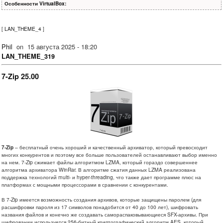
Особенности VirtualBox:
[
LAN_THEME_4
]
Phil
on
15 августа 2025 - 18:20
LAN_THEME_319
7-Zip 25.00
7-Zip
– бесплатный очень хороший и качественный архиватор, который превосходит
многих конкурентов и поэтому все больше пользователей останавливают выбор именно
на нем. 7-Zip сжимает файлы алгоритмом LZMA, который гораздо совершеннее
алгоритма архиватора WinRar. В алгоритме сжатия данных LZMA реализована
поддержка технологий multi- и hyper-threading, что также дает программе плюс на
платформах с мощными процессорами в сравнении с конкурентами.
В 7-Zip имеется возможность создания архивов, которые защищены паролем (для
расшифровки пароля из 17 символов понадобится от 40 до 100 лет), шифровать
названия файлов и конечно же создавать самораспаковывающиеся SFX-архивы. При
шифровании используется 256-битный криптографический алгоритм AES, который