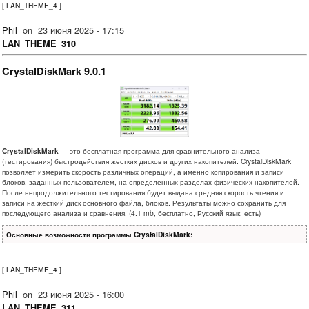
[
LAN_THEME_4
]
Phil
on
23 июня 2025 - 17:15
LAN_THEME_310
CrystalDiskMark 9.0.1
CrystalDiskMark
— это бесплатная программа для сравнительного анализа
(тестирования) быстродействия жестких дисков и других накопителей. CrystalDiskMark
позволяет измерить скорость различных операций, а именно копирования и записи
блоков, заданных пользователем, на определенных разделах физических накопителей.
После непродолжительного тестирования будет выдана средняя скорость чтения и
записи на жесткий диск основного файла, блоков. Результаты можно сохранить для
последующего анализа и сравнения. (4.1 mb, бесплатно, Русский язык: есть)
Основные возможности программы CrystalDiskMark:
[
LAN_THEME_4
]
Phil
on
23 июня 2025 - 16:00
LAN_THEME_311