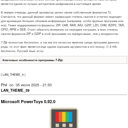
является одним из лучших алгоритмов шифрования в настоящее время.
В первую очередь, данный архиватор ценен своим собственным форматом 7z.
Считается, что данный формат имеет наивысшую степень сжатия и отлично подходит
для архивации больших объемов информации (например, особо крупных программ или
игр). Также поддерживаются форматы: ZIP, CAB, RAR, ARJ, GZIP, LZH, CHM, BZIP2, TAR,
CPIO, RPM и DEB. Стоит обратить внимание на нередкие ситуации, в коих степень
сжатия форматов ZIP и GZIP в этой программе на порядок выше, чем у конкурентов.
7-Zip полностью бесплатен, а так как это нечастое явление среди программ данного
рода, то этот факт является еще одним хорошим аргументом в его пользу. (1.5 mb,
бесплатно, Русский язык: есть)
Ключевые особенности программы 7-Zip:
[
LAN_THEME_4
]
Phil
on
05 июля 2025 - 21:50
LAN_THEME_39
Microsoft PowerToys 0.92.0