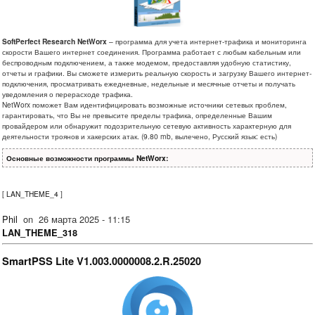
SoftPerfect Research NetWorx
– программа для учета интернет-трафика и мониторинга
скорости Вашего интернет соединения. Программа работает с любым кабельным или
беспроводным подключением, а также модемом, предоставляя удобную статистику,
отчеты и графики. Вы сможете измерить реальную скорость и загрузку Вашего интернет-
подключения, просматривать ежедневные, недельные и месячные отчеты и получать
уведомления о перерасходе трафика.
NetWorx поможет Вам идентифицировать возможные источники сетевых проблем,
гарантировать, что Вы не превысите пределы трафика, определенные Вашим
провайдером или обнаружит подозрительную сетевую активность характерную для
деятельности троянов и хакерских атак. (9.80 mb, вылечено, Русский язык: есть)
Основные возможности программы NetWorx:
[
LAN_THEME_4
]
Phil
on
26 марта 2025 - 11:15
LAN_THEME_318
SmartPSS Lite V1.003.0000008.2.R.25020