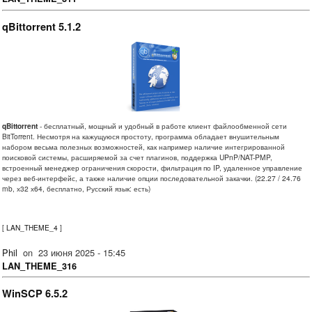
qBittorrent 5.1.2
qBittorrent
- бесплатный, мощный и удобный в работе клиент файлообменной сети
BitTorrent. Несмотря на кажущуюся простоту, программа обладает внушительным
набором весьма полезных возможностей, как например наличие интегрированной
поисковой системы, расширяемой за счет плагинов, поддержка UPnP/NAT-PMP,
встроенный менеджер ограничения скорости, фильтрация по IP, удаленное управление
через веб-интерфейс, а также наличие опции последовательной закачки. (22.27 / 24.76
mb, х32 х64, бесплатно, Русский язык: есть)
[
LAN_THEME_4
]
Phil
on
23 июня 2025 - 15:45
LAN_THEME_316
WinSCP 6.5.2