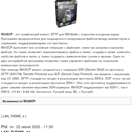
WinSCP
- это графический клиент SFTP для Windows с открытым исходным кодом.
Программа предназначена для защищенного копирования файлов между компьютером и
серверами, поддерживающими эти протоколы.
WinSCP выполняет все основные операции с файлами, такие как загрузка и выгрузка
файлов. Он также позволяет переименовывать файлы и папки, создавать папки, изменять
свойства файлов и папок, а также создавать символические ссылки и ярлыки. Один из
двух интерфейсов программы позволяет также управлять файлами на локальном
компьютере пользователя.
При помощи WinSCP можно соединиться с сервером SSH (Secure Shell) по протоколу
SFTP (SSH File Transfer Protocol) или SCP (Secure Copy Protocol), как правило с машинами
под ОС UNIX. SFTP стандартно входит в реализацию протокола SSH-2. SCP точно так же
стандартно входит в реализацию протокола SSH-1. Оба этих протокола поддерживаются
даже самыми свежими версиями SSH-серверов. WinSCP поддерживает как SSH-1, так и
SSH-2. (10.64 / 8.66 mb, бесплатно, Русский язык: ML + Русский)
Возможности WinSCP:
[
LAN_THEME_4
]
Phil
on
22 июня 2025 - 11:50