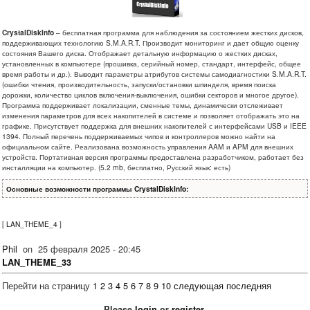
CrystalDiskInfo
– бесплатная программа для наблюдения за состоянием жестких дисков,
поддерживающих технологию S.M.A.R.T. Производит мониторинг и дает общую оценку
состояния Вашего диска. Отображает детальную информацию о жестких дисках,
установленных в компьютере (прошивка, серийный номер, стандарт, интерфейс, общее
время работы и др.). Выводит параметры атрибутов системы самодиагностики S.M.A.R.T.
(ошибки чтения, производительность, запуски/остановки шпинделя, время поиска
дорожки, количество циклов включения-выключения, ошибки секторов и многое другое).
Программа поддерживает локализации, сменные темы, динамически отслеживает
изменения параметров для всех накопителей в системе и позволяет отображать это на
графике. Присутствует поддержка для внешних накопителей с интерфейсами USB и IEEE
1394. Полный перечень поддерживаемых чипов и контроллеров можно найти на
официальном сайте. Реализована возможность управления AAM и APM для внешних
устройств. Портативная версия программы предоставлена разработчиком, работает без
инсталляции на компьютер. (5.2 mb, бесплатно, Русский язык: есть)
Основные возможности программы CrystalDiskInfo:
[
LAN_THEME_4
]
Phil
on
25 февраля 2025 - 20:45
LAN_THEME_33
Перейти на страницу
1
2
3
4
5
6
7
8
9
10
следующая
последняя
Please
login
or
register
.