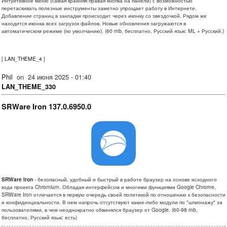
Интуитивное меню (самая крайняя правая кнопка на панели) с возможностью
перетаскивать полезные инструменты заметно упрощает работу в Интернете.
Добавление страниц в закладки происходит через иконку со звездочкой. Рядом же
находится иконка всех загрузок файлов. Новые обновления загружаются в
автоматическом режиме (по умолчанию). (60 mb, бесплатно, Русский язык: ML + Русский.)
[
LAN_THEME_4
]
Phil
on
24 июня 2025 - 01:40
LAN_THEME_330
SRWare Iron 137.0.6950.0
SRWare Iron
- безопасный, удобный и быстрый в работе браузер на основе исходного
кода проекта Chromium. Обладая интерфейсом и многими функциями Google Chrome,
SRWare Iron отличается в первую очередь своей политикой по отношению к безопасности
и конфиденциальности. В нем напрочь отсутствуют какие-либо модули по "шпионажу" за
пользователями, в чем неоднократно обвинялся браузер от Google. (60-98 mb,
бесплатно, Русский язык: есть)