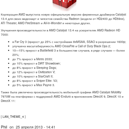
Корпорация AMD выпустила новую официальную версию фирменных драйверов Catalyst
13.4 для своих видеокарт и чипсетов семейства Radeon (модели от HD2400 до HD59xx),
ATI Theater, AMD FireStream и All-In-Wonder и некоторых других.
Улучшения производительности в AMD Catalyst 13.4 на ускорителях AMD Radeon HD
7000:
в Far Cry 3 (прирост до 25% с настройками 8xMSAA, SSAO в разрешении 1600p;
улучшена масштабируемость AMD CrossFire в Call of Duty Black Ops 2;
10—15% прирост в Battlefield 3 в большинстве случаев, в ряде случаев — более
20%;
до 7% прирост в Metro 2033;
до 10% прирост в DiRT Showdown;
до 8% прирост в Sleeping Dogs;
до 12% прирост в Civilization V;
до 10% прирост в StarCraft II;
до 8% прирост в Sniper Elite: V2;
до 5% прирост в Max Payne 3.
Также была увеличена производительность мобильной графики AMD Catalyst Mobility
7970M на платформах с поддержкой AMD Enduro в приложениях DirectX 9, DirectX 10 и
DirectX 11:
[
LAN_THEME_4
]
Phil
on
25 апреля 2013 - 14:41