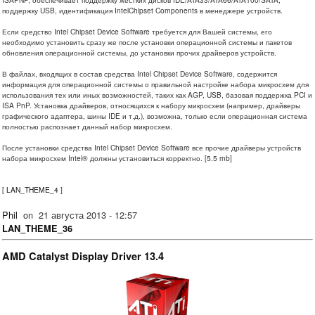
поддержку USB, идентификация IntelChipset Components в менеджере устройств.
Если средство Intel Chipset Device Software требуется для Вашей системы, его
необходимо установить сразу же после установки операционной системы и пакетов
обновления операционной системы, до установки прочих драйверов устройств.
В файлах, входящих в состав средства Intel Chipset Device Software, содержится
информация для операционной системы о правильной настройке набора микросхем для
использования тех или иных возможностей, таких как AGP, USB, базовая поддержка PCI и
ISA PnP. Установка драйверов, относящихся к набору микросхем (например, драйверы
графического адаптера, шины IDE и т.д.), возможна, только если операционная система
полностью распознает данный набор микросхем.
После установки средства Intel Chipset Device Software все прочие драйверы устройств
набора микросхем Intel® должны установиться корректно. [5.5 mb]
[
LAN_THEME_4
]
Phil
on
21 августа 2013 - 12:57
LAN_THEME_36
AMD Catalyst Display Driver 13.4