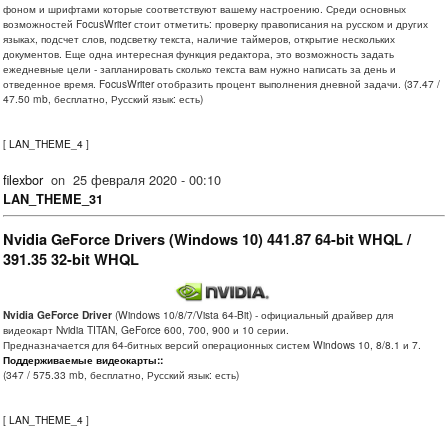
фоном и шрифтами которые соответствуют вашему настроению. Среди основных
возможностей FocusWriter стоит отметить: проверку правописания на русском и других
языках, подсчет слов, подсветку текста, наличие таймеров, открытие нескольких
документов. Еще одна интересная функция редактора, это возможность задать
ежедневные цели - запланировать сколько текста вам нужно написать за день и
отведенное время. FocusWriter отобразить процент выполнения дневной задачи. (37.47 /
47.50 mb, бесплатно, Русский язык: есть)
[
LAN_THEME_4
]
filexbor
on
25 февраля 2020 - 00:10
LAN_THEME_31
Nvidia GeForce Drivers (Windows 10) 441.87 64-bit WHQL /
391.35 32-bit WHQL
Nvidia GeForce Driver
(Windows 10/8/7/Vista 64-Bit) - официальный драйвер для
видеокарт Nvidia TITAN, GeForce 600, 700, 900 и 10 серии.
Предназначается для 64-битных версий операционных систем Windows 10, 8/8.1 и 7.
Поддерживаемые видеокарты::
(347 / 575.33 mb, бесплатно, Русский язык: есть)
[
LAN_THEME_4
]