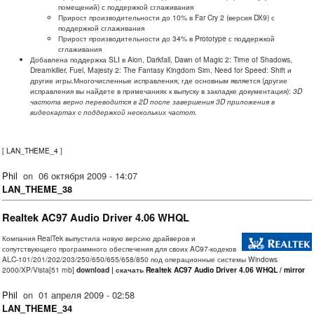
помещений) с поддержкой сглаживания
Прирост производительности до 10% в Far Cry 2 (версия DX9) с
поддержкой сглаживания
Прирост производительности до 34% в Prototype с поддержкой
сглаживания
Добавлена поддержка SLI в Aion, Darkfall, Dawn of Magic 2: Time of Shadows,
Dreamkiller, Fuel, Majesty 2: The Fantasy Kingdom Sim, Need for Speed: Shift и
другие игры.Многочисленные исправления, где основным является (другие
исправления вы найдете в примечаниях к выпуску в закладке документация):
3D
частота верно переводится в 2D после завершения 3D приложения в
видеокартах с поддержкой нескольких частот.
[
LAN_THEME_4
]
Phil
on
06 октября 2009 - 14:07
LAN_THEME_38
Realtek AC97 Audio Driver 4.06 WHQL
Компания RealTek выпустила новую версию драйверов и
сопутствующего программного обеспечения для своих AC97-кодеков
ALC-101/201/202/203/250/650/655/658/850 под операционные системы Windows
2000/XP/Vista[51 mb]
download | скачать
Realtek AC97 Audio Driver 4.06 WHQL
/
mirror
Phil
on
01 апреля 2009 - 02:58
LAN_THEME_34