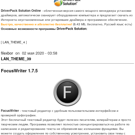
DriverPack Solution Online
- облегченная версия самого мощного менеджера установки
драйверов, автоматически сканирует оборудование компьютера и предлагает скачать из
Интернета неустановленные или устаревшие драйвера и программное обеспечение.
Быстро, качественно и абсолютно бесплатно!
(6.43 Мb, бесплатно, Русский язык: есть)
Основные возможности программы DriverPack Solution:
[
LAN_THEME_4
]
filexbor
on
02 мая 2020 - 03:58
LAN_THEME_39
FocusWriter 1.7.5
FocusWriter
- текстовый редактор с удобным пользовательским интерфейсом и
проверкой орфографии.
Этот бесплатный текстовый редактор будет полезен писателям, копирайтерам и просто
творческим людям. Программа позволяет полностью сконцентрироваться на работе по
написанию и редактированию текста не обременяя вас излишними функциями. Вы
можете создать оформление по собственному усмотрению, установить свои темы с