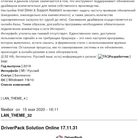
отличие в данном случае заключается в том, что инструмент поддерживает обновление
драйверов исключительно для чипов собственного производства.
Настройки Intel Driver & Support Assistant позволяют задать частоту проверки обновлений
(ежедневно, еженедельно или ежемесячного), а также указать количество
одновременных загрузок (от одной до пяти). Скачивание драйверов осуществляется из
онлайн-базы. Таким образом, для работы программы необходимое обязательное
подключение компьютера к сети Интернет.
Интерфейс утилиты как таковой отсутствует. Единственное окно, доступное
пользователю офлайн и не требующее браузера – это окно настроек программы,
которое выполнено, кстати сказать, в фирменном стиле с использованием крупных
элементов. Остальные процессы, как то сканирование системы и ее обновление,
происходят в онлайн-режиме в окне обозревателя.
(2,52 mb, бесплатно, Русский язык: есть) информация о релизе:
Разработчик |
Intel
Год выпуска |
2019
Интерфейс |
Ml / Русский
Статус |
Бесплатно
ОС |
Windows® 7/8/10
Список изменений:
[
LAN_THEME_4
]
filexbor
on
15 мая 2020 - 16:11
LAN_THEME_32
DriverPack Solution Online 17.11.31