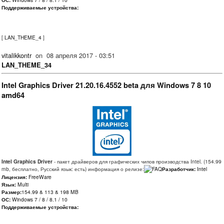
Поддерживаемые устройства:
[
LAN_THEME_4
]
vitalikkontr
on
08 апреля 2017 - 03:51
LAN_THEME_34
Intel Graphics Driver 21.20.16.4552 beta для Windows 7 8 10
amd64
Intel Graphics Driver
- пакет драйверов для графических чипов производства Intel. (154.99
mb, бесплатно, Русский язык: есть) информация о релизе:
Разработчик:
Intel
Лицензия:
FreeWare
Язык:
Multi
Размер:
154.99 & 113 & 198 MB
ОС:
Windows 7 / 8 / 8.1 / 10
Поддерживаемые устройства: