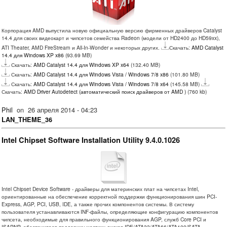
Корпорация AMD выпустила новую официальную версию фирменных драйверов Catalyst
14.4 для своих видеокарт и чипсетов семейства Radeon (модели от HD2400 до HD59xx),
ATI Theater, AMD FireStream и All-In-Wonder и некоторых других.
Скачать:
AMD Catalyst
14.4 для Windows XP x86
(93.69 MB)
Скачать:
AMD Catalyst 14.4 для Windows XP x64
(132.40 MB)
Скачать:
AMD Catalyst 14.4 для Windows Vista / Windows 7/8 x86
(101.80 MB)
Скачать:
AMD Catalyst 14.4 для Windows Vista / Windows 7/8 x64
(145.58 MB)
Скачать:
AMD Driver Autodetect (автоматический поиск драйверов от AMD )
(760 kb)
Phil
on
26 апреля 2014 - 04:23
LAN_THEME_36
Intel Chipset Software Installation Utility 9.4.0.1026
Intel Chipset Device Software - драйверы для материнских плат на чипсетах Intel,
ориентированные на обеспечение корректной поддержки функционирования шин PCI-
Express, AGP, PCI, USB, IDE, а также прочих компонентов системы. В систему
пользователя устанавливаются INF-файлы, определяющие конфигурацию компонентов
чипсета, необходимые для правильного функционирования AGP, служб Core PCI и
ISAPNP, обеспечивает поддержку жестких дисков IDE/ATA33/ATA66/ATA100/SATA,