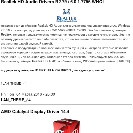
Realtek HD Audio Drivers R2.79 / 6.0.1.7756 WHQL
Новая версия драйверов Realtek HD Audio для компьютера под управлением ОС Windows
7/8,10 а также предыдущих версий Windows 2000/XP/2003. Это бесплатные драйверы
Realtek, которые используются по умолчанию практически в каждом компьютере. Именно
поэтому драйверы постоянно обновляются, что бы вы имели больше возможностей при
управлении вашей звуковой картой.
Как обычно предусмотрено большое количество функций и настроек, которые позволят
одинаково хорошо настроить вашу акустическую систему, будь то система объемного
звучания 5.1, или обычная двух канальная стерео система. Рекомендуем вам скачать
бесплатно драйверы Realtek HD Audio, и обновить вашу Windows прямо сейчас. [108 mb]
поддержка драйверов Realtek HD Audio Drivers для аудио устройств:
[
LAN_THEME_4
]
Phil
on
04 марта 2016 - 20:30
LAN_THEME_34
AMD Catalyst Display Driver 14.4