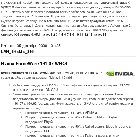
(неизвестный "серый" производитель)? Здесь и понадобится нам "уникальный" диск K-
Systems! Данный релиз является переработанной версией диска Драйверы K-Systems
9.05.1. Чтобы у вас корректно работал поиск драйверов нужно хотя бы один раз
запустить его через Autorun.exe. В противном случае при инициализации поиска вы
будете получать сообщение о том, что ваш ПК не является продуктом компании К-
Системс. Установка: 1. Для инициализации поиска драйверов, запустите Autorun.exe 2.
Для инициализации поиска LiveCD, загрузитесь с диска, как с bootable-устройства
Скачать K-Systems 9.05.1
часть1
2
3
4
5
6
7
8
9
10
11
12
13
часть14
Phil
on
05 декабря 2009 - 01:25
LAN_THEME_316
Nvidia ForceWare 191.07 WHQL
Nvidia ForceWare 191.07 WHQL
для Windows XP, Vista, Windoows 7
новые драйвера для видеокарт Nvidia. [110 mb]
Добавлена поддержка OpenGL 3.2 в графических процессорах серии GeForce 8,
9, 100 и 200,а также ION GPU.
Увеличена производительность в нескольких игровых приложениях. Ниже
представлены примеры дополнений и улучшений, сравнение драйверов версии
191.07 с 190.62 (результаты будут зависеть от GPU, системной конфигурации и
игровых настроек):
Прирост производительности до 12% в ARMA 2
Прирост производительности до 8% в Batman: Arkham Asylum с
поддержкой PhysX
Прирост производительности до 50% в Call of Juarez: Blood in Bound с
поддержкой SLI
Прирост производительности до 14% в Fallout 3 (сцены внутри