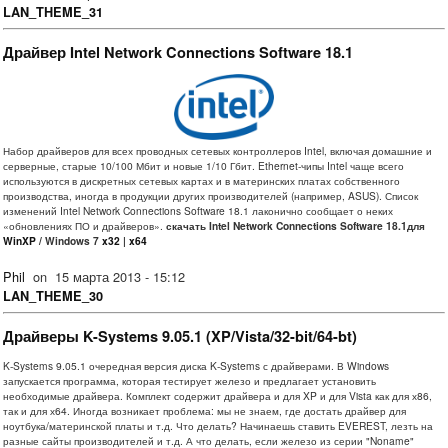
LAN_THEME_31
Драйвер Intel Network Connections Software 18.1
Набор драйверов для всех проводных сетевых контроллеров Intel, включая домашние и
серверные, старые 10/100 Мбит и новые 1/10 Гбит. Ethernet-чипы Intel чаще всего
используются в дискретных сетевых картах и в материнских платах собственного
производства, иногда в продукции других производителей (например, ASUS). Список
изменений Intel Network Connections Software 18.1 лаконично сообщает о неких
«обновлениях ПО и драйверов».
скачать Intel Network Connections Software 18.1для
WinXP
/ Windows 7
x32
|
x64
Phil
on
15 марта 2013 - 15:12
LAN_THEME_30
Драйверы K-Systems 9.05.1 (XP/Vista/32-bit/64-bt)
K-Systems 9.05.1 очередная версия диска K-Systems с драйверами. В Windows
запускается программа, которая тестирует железо и предлагает установить
необходимые драйвера. Комплект содержит драйвера и для XP и для Vista как для х86,
так и для х64. Иногда возникает проблема: мы не знаем, где достать драйвер для
ноутбука/материнской платы и т.д. Что делать? Начинаешь ставить EVEREST, лезть на
разные сайты производителей и т.д. А что делать, если железо из серии "Noname"