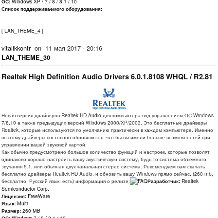
ОС:
Windows XP / 7 / 8 / 8.1 / 10
Список поддерживаемого оборудования:
[
LAN_THEME_4
]
vitalikkontr
on
11 мая 2017 - 20:16
LAN_THEME_30
Realtek High Definition Audio Drivers 6.0.1.8108 WHQL / R2.81
Новая версия драйверов Realtek HD Audio для компьютера под управлением ОС Windows
7/8,10 а также предыдущих версий Windows 2000/XP/2003. Это бесплатные драйверы
Realtek, которые используются по умолчанию практически в каждом компьютере. Именно
поэтому драйверы постоянно обновляются, что бы вы имели больше возможностей при
управлении вашей звуковой картой.
Как обычно предусмотрено большое количество функций и настроек, которые позволят
одинаково хорошо настроить вашу акустическую систему, будь то система объемного
звучания 5.1, или обычная двух канальная стерео система. Рекомендуем вам скачать
бесплатно драйверы Realtek HD Audio, и обновить вашу Windows прямо сейчас. (260 mb,
бесплатно, Русский язык: есть) информация о релизе:
Разработчик:
Realtek
Semiconductor Corp.
Лицензия:
FreeWare
Язык:
Multi
Размер:
260 MB
ОС:
Windows 7 / 8 / 8.1 / 10