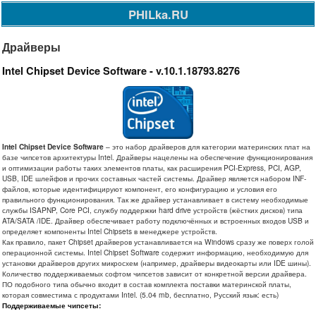
PHILka.RU
Драйверы
Intel Chipset Device Software - v.10.1.18793.8276
Intel Chipset Device Software
– это набор драйверов для категории материнских плат на
базе чипсетов архитектуры Intel. Драйверы нацелены на обеспечение функционирования
и оптимизации работы таких элементов платы, как расширения PCI-Express, PCI, AGP,
USB, IDE шлейфов и прочих составных частей системы. Драйвер является набором INF-
файлов, которые идентифицируют компонент, его конфигурацию и условия его
правильного функционирования. Так же драйвер устанавливает в систему необходимые
службы ISAPNP, Core PCI, службу поддержки hard drive устройств (жёстких дисков) типа
ATA/SATA /IDE. Драйвер обеспечивает работу подключённых и встроенных входов USB и
определяет компоненты Intel Chipsets в менеджере устройств.
Как правило, пакет Chipset драйверов устанавливается на Windows сразу же поверх голой
операционной системы. Intel Chipset Software содержит информацию, необходимую для
установки драйверов других микросхем (например, драйверы видеокарты или IDE шины).
Количество поддерживаемых софтом чипсетов зависит от конкретной версии драйвера.
ПО подобного типа обычно входит в состав комплекта поставки материнской платы,
которая совместима с продуктами Intel. (5.04 mb, бесплатно, Русский язык: есть)
Поддерживаемые чипсеты: