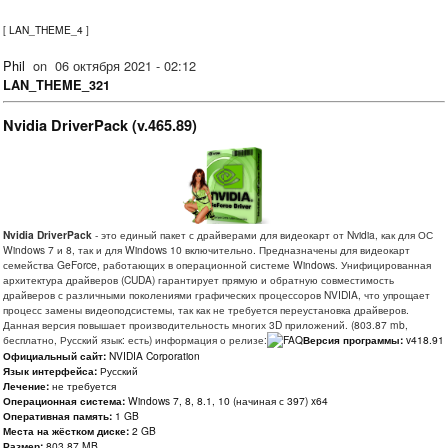
[
LAN_THEME_4
]
Phil
on
06 октября 2021 - 02:12
LAN_THEME_321
Nvidia DriverPack (v.465.89)
Nvidia DriverPack
- это единый пакет с драйверами для видеокарт от Nvidia, как для ОС
Windows 7 и 8, так и для Windows 10 включительно. Предназначены для видеокарт
семейства GeForce, работающих в операционной системе Windows. Унифицированная
архитектура драйверов (CUDA) гарантирует прямую и обратную совместимость
драйверов с различными поколениями графических процессоров NVIDIA, что упрощает
процесс замены видеоподсистемы, так как не требуется переустановка драйверов.
Данная версия повышает производительность многих 3D приложений. (803.87 mb,
бесплатно, Русский язык: есть) информация о релизе:
Версия программы:
v418.91
Официальный сайт:
NVIDIA Corporation
Язык интерфейса:
Русский
Лечение:
не требуется
Операционная система:
Windows 7, 8, 8.1, 10 (начиная с 397) x64
Оперативная память:
1 GB
Места на жёстком диске:
2 GB
Размер:
803.87 MB