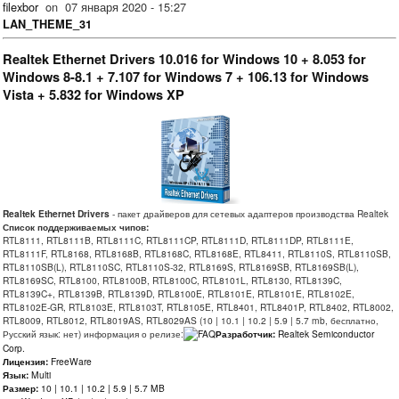
filexbor
on
07 января 2020 - 15:27
LAN_THEME_31
Realtek Ethernet Drivers 10.016 for Windows 10 + 8.053 for
Windows 8-8.1 + 7.107 for Windows 7 + 106.13 for Windows
Vista + 5.832 for Windows XP
Realtek Ethernet Drivers
- пакет драйверов для сетевых адаптеров производства Realtek
Список поддерживаемых чипов:
RTL8111, RTL8111B, RTL8111C, RTL8111CP, RTL8111D, RTL8111DP, RTL8111E,
RTL8111F, RTL8168, RTL8168B, RTL8168C, RTL8168E, RTL8411, RTL8110S, RTL8110SB,
RTL8110SB(L), RTL8110SC, RTL8110S-32, RTL8169S, RTL8169SB, RTL8169SB(L),
RTL8169SC, RTL8100, RTL8100B, RTL8100C, RTL8101L, RTL8130, RTL8139C,
RTL8139C+, RTL8139B, RTL8139D, RTL8100E, RTL8101E, RTL8101E, RTL8102E,
RTL8102E-GR, RTL8103E, RTL8103T, RTL8105E, RTL8401, RTL8401P, RTL8402, RTL8002,
RTL8009, RTL8012, RTL8019AS, RTL8029AS (10 | 10.1 | 10.2 | 5.9 | 5.7 mb, бесплатно,
Русский язык: нет) информация о релизе:
Разработчик:
Realtek Semiconductor
Corp.
Лицензия:
FreeWare
Язык:
Multi
Размер:
10 | 10.1 | 10.2 | 5.9 | 5.7 MB