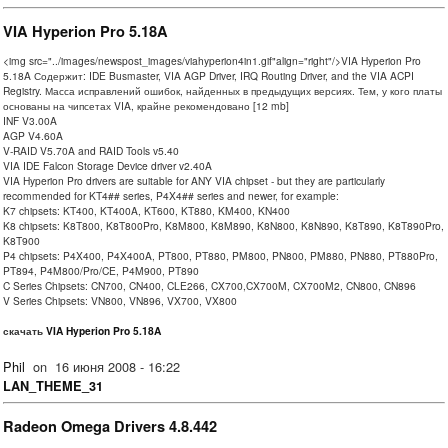
VIA Hyperion Pro 5.18A
<img src="../images/newspost_images/viahyperion4in1.gif"align="right"/>VIA Hyperion Pro
5.18A Содержит: IDE Busmaster, VIA AGP Driver, IRQ Routing Driver, and the VIA ACPI
Registry. Масса исправлений ошибок, найденных в предыдущих версиях. Тем, у кого платы
основаны на чипсетах VIA, крайне рекомендовано [12 mb]
INF V3.00A
AGP V4.60A
V-RAID V5.70A and RAID Tools v5.40
VIA IDE Falcon Storage Device driver v2.40A
VIA Hyperion Pro drivers are suitable for ANY VIA chipset - but they are particularly
recommended for KT4## series, P4X4## series and newer, for example:
K7 chipsets: KT400, KT400A, KT600, KT880, KM400, KN400
K8 chipsets: K8T800, K8T800Pro, K8M800, K8M890, K8N800, K8N890, K8T890, K8T890Pro,
K8T900
P4 chipsets: P4X400, P4X400A, PT800, PT880, PM800, PN800, PM880, PN880, PT880Pro,
PT894, P4M800/Pro/CE, P4M900, PT890
C Series Chipsets: CN700, CN400, CLE266, CX700,CX700M, CX700M2, CN800, CN896
V Series Chipsets: VN800, VN896, VX700, VX800
скачать
VIA Hyperion Pro 5.18A
Phil
on
16 июня 2008 - 16:22
LAN_THEME_31
Radeon Omega Drivers 4.8.442