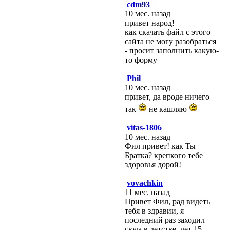
cdm93
10 мес. назад
привет народ!
как скачать файл с этого
сайта не могу разобраться
- просит заполнить какую-
то форму
Phil
10 мес. назад
привет, да вроде ничего
так
не кашляю
vitas-1806
10 мес. назад
Фил привет! как Ты
Братка? крепкого тебе
здоровья дорой!
vovachkin
11 мес. назад
Привет Фил, рад видеть
тебя в здравии, я
последний раз заходил
сюда в детстве, лет 15