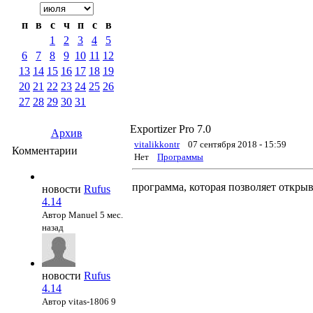
п
в
с
ч
п
с
в
1
2
3
4
5
6
7
8
9
10
11
12
13
14
15
16
17
18
19
20
21
22
23
24
25
26
27
28
29
30
31
Exportizer Pro 7.0
Архив
vitalikkontr
07 сентября 2018 - 15:59
Комментарии
Нет
Программы
программа, которая позволяет открыв
новости
Rufus
4.14
Автор Manuel
5 мес.
назад
новости
Rufus
4.14
Автор vitas-1806
9