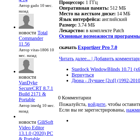
Процессор:
1 ГГц
Автор gado
10 мес.
Оперативная память:
512 МБ
назад
Место на жестком диске:
14 МБ
Язык интерфейса:
английский
Размер:
3.74 МБ
Лекарство:
в комплекте Patch
новости
Total
Основные возможности программы 
Commander
11.56
скачать
Exportizer Pro 7.0
Автор vitas-1806
10
мес. назад
Читать далее... | Добавить комментар
Stardock WindowBlinds 10.71 (x6
Вернуться
новости
Дюна - Лучшее [2cd] (1992-2010
VanDyke
SecureCRT 8.7.1
Build 2171 &
0
Комментарии
Portable
Пожалуйста,
войдите
, чтобы остави
Автор imedg
10 мес.
Если вы не зарегистрированы,
нажми
назад
новости
GiliSoft
Video Editor
13.1.0 (2020) PC
& Portable