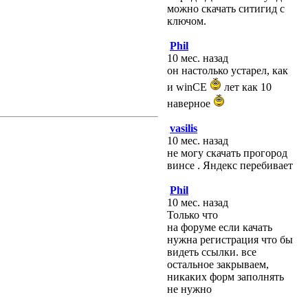
можно скачать ситигид с
ключом.
Phil
10 мес. назад
он настолько устарел, как
и winCE
лет как 10
наверное
vasilis
10 мес. назад
не могу скачать прогород
винсе . Яндекс перебивает
Phil
10 мес. назад
Только что
на форуме если качать
нужна регистрация что бы
видеть ссылки. все
остальное закрываем,
никаких форм заполнять
не нужно