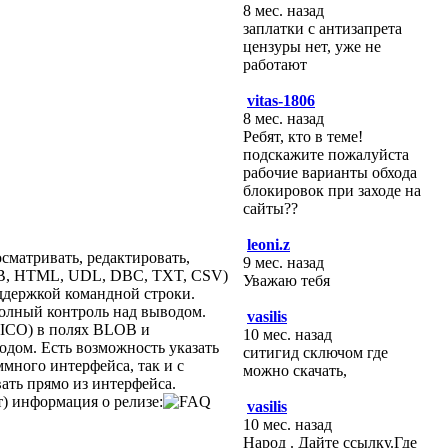
8 мес. назад
заплатки с антизапрета
цензуры нет, уже не
работают
vitas-1806
8 мес. назад
Ребят, кто в теме!
подскажите пожалуйста
рабочие варианты обхода
блокировок при заходе на
сайты??
leoni.z
сматривать, редактировать,
9 мес. назад
 IB, HTML, UDL, DBC, TXT, CSV)
Уважаю тебя
ддержкой командной строки.
полный контроль над выводом.
vasilis
, ICO) в полях BLOB и
10 мес. назад
дом. Есть возможность указать
ситигид сключом где
много интерфейса, так и с
можно скачать,
ать прямо из интерфейса.
) информация о релизе:
vasilis
10 мес. назад
Народ . Дайте ссылку.Где