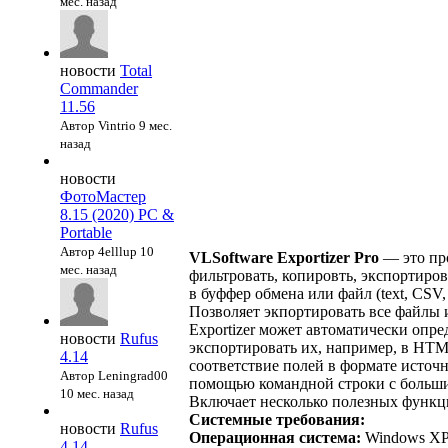
мес. назад
новости
Total
Commander
11.56
Автор Vintrio
9 мес.
назад
новости
ФотоМастер
8.15 (2020) PC &
Portable
Автор 4elllup
10
VLSoftware Exportizer Pro
— это про
мес. назад
фильтровать, копировть, экспортир
в буффер обмена или файл (text, C
Позволяет экпортировать все файлы 
Exportizer может автоматически опр
новости
Rufus
экспортировать их, например, в HTM
4.14
соответствие полей в формате источ
Автор Leningrad00
помощью командной строки с большим
10 мес. назад
Включает несколько полезных функци
Системные требования:
новости
Rufus
Операционная система:
Windows XP,V
4.14