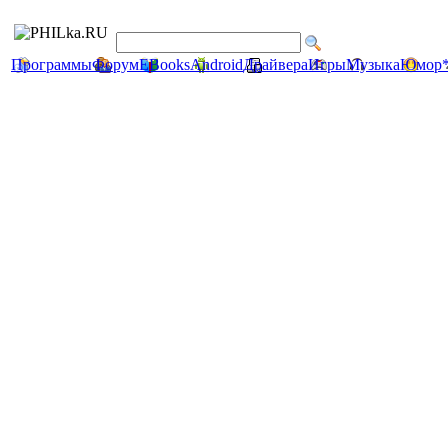
Программы
Форум
EBooks
Android
Драйвера
Игры
Музыка
Юмор