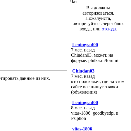
Чат
Вы должны
авторизоваться.
Пожалуйста,
авторизуйтесь через блок
входа, или
отсюда
.
Leningrad00
7 мес. назад
Chindan03, может, на
форуме: philka.ru/forum/
Chindan03
7 мес. назад
ртировать данные из них.
кто подскажет, где на этом
сайте все пишут заявки
(объявления)
Leningrad00
8 мес. назад
vitas-1806, goodbyedpi и
Psiphon
vitas-1806