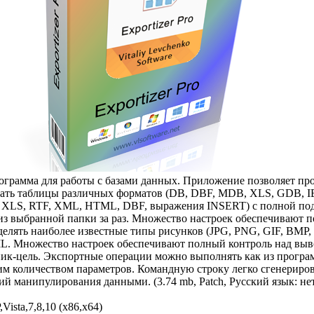
грамма для работы с базами данных. Приложение позволяет про
овать таблицы различных форматов (DB, DBF, MDB, XLS, GDB,
SV, XLS, RTF, XML, HTML, DBF, выражения INSERT) с полной по
из выбранной папки за раз. Множество настроек обеспечивают 
еделять наиболее известные типы рисунков (JPG, PNG, GIF, BMP
L. Множество настроек обеспечивают полный контроль над выво
ник-цель. Экспортные операции можно выполнять как из програм
 количеством параметров. Командную строку легко сгенериров
й манипулирования данными. (3.74 mb, Patch, Русский язык: нет
ista,7,8,10 (x86,x64)