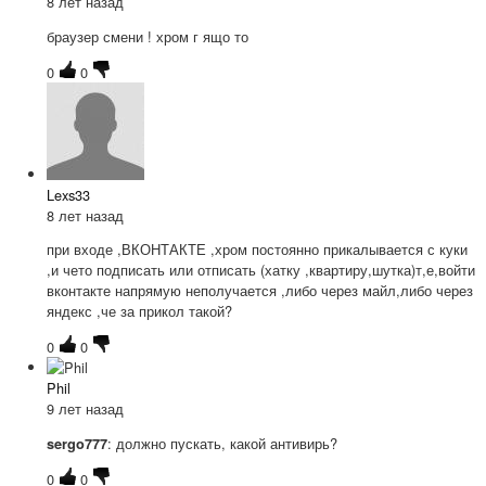
8 лет назад
браузер смени ! хром г ящо то
0
0
Lexs33
8 лет назад
при входе ,ВКОНТАКТЕ ,хром постоянно прикалывается с куки
,и чето подписать или отписать (хатку ,квартиру,шутка)т,е,войти
вконтакте напрямую неполучается ,либо через майл,либо через
яндекс ,че за прикол такой?
0
0
Phil
9 лет назад
: должно пускать, какой антивирь?
sergo777
0
0