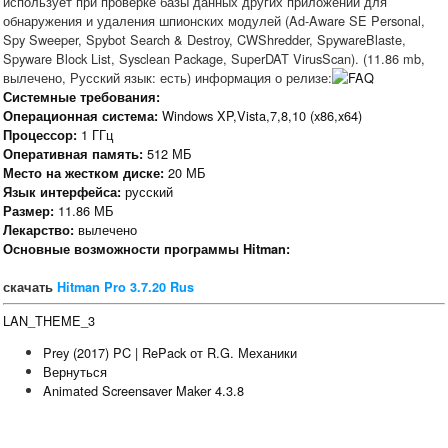
использует при проверке базы данных других приложений для
обнаружения и удаления шпионских модулей (Ad-Aware SE Personal,
Spy Sweeper, Spybot Search & Destroy, CWShredder, SpywareBlaste,
Spyware Block List, Sysclean Package, SuperDAT VirusScan). (11.86 mb,
вылечено, Русский язык: есть) информация о релизе:
Системные требования:
Windows XP,Vista,7,8,10 (x86,x64)
Операционная система:
1 ГГц
Процессор:
512 МБ
Оперативная память:
20 МБ
Место на жестком диске:
русский
Язык интерфейса:
11.86 МБ
Размер:
вылечено
Лекарство:
Основные возможности программы Hitman:
скачать
Hitman Pro 3.7.20 Rus
LAN_THEME_3
Prey (2017) PC | RePack от R.G. Механики
Вернуться
Animated Screensaver Maker 4.3.8