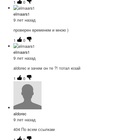
1
0
elmaars1
9 лет назад
проверен временем и мною )
1
0
elmaars1
9 лет назад
aldorec и зачем он те ?! тотал юзай
1
0
aldorec
9 лет назад
404 По всем ссылкам
1
0