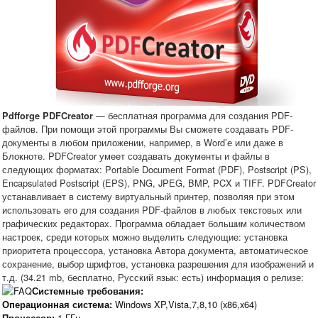
— бесплатная программа для создания PDF-
Pdfforge PDFCreator
файлов. При помощи этой программы Вы сможете создавать PDF-
документы в любом приложении, например, в Word’е или даже в
Блокноте. PDFCreator умеет создавать документы и файлы в
следующих форматах: Portable Document Format (PDF), Postscript (PS),
Encapsulated Postscript (EPS), PNG, JPEG, BMP, PCX и TIFF. PDFCreator
устанавливает в систему виртуальный принтер, позволяя при этом
использовать его для создания PDF-файлов в любых текстовых или
графических редакторах. Программа обладает большим количеством
настроек, среди которых можно выделить следующие: установка
приоритета процессора, установка Автора документа, автоматическое
сохранение, выбор шрифтов, установка разрешения для изображений и
т.д. (34.21 mb, бесплатно, Русский язык: есть) информация о релизе:
Системные требования:
Windows XP,Vista,7,8,10 (x86,x64)
Операционная система:
1 ГГц