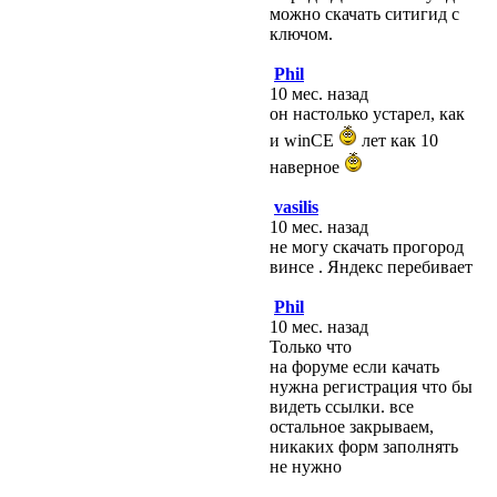
можно скачать ситигид с
ключом.
Phil
10 мес. назад
он настолько устарел, как
и winCE
лет как 10
наверное
vasilis
10 мес. назад
не могу скачать прогород
винсе . Яндекс перебивает
Phil
10 мес. назад
Только что
на форуме если качать
нужна регистрация что бы
видеть ссылки. все
остальное закрываем,
никаких форм заполнять
не нужно