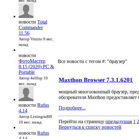
мес. назад
новости
Total
Commander
11.56
Автор Vintrio
9 мес.
назад
новости
ФотоМастер
Все новости с тегом #: "браузер"
8.15 (2020) PC &
Portable
Автор 4elllup
10
Maxthon Browser 7.3.1.6201
мес. назад
мощный многооконный браузер, пред
обозревателя Maxthon предоставляет
новости
Rufus
Подробнее...
4.14
Автор Leningrad00
Перейти на страницу
предыдущая
1
10 мес. назад
Вернуться к списку новостей
новости
Rufus
4.14