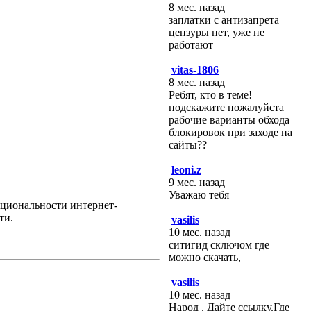
8 мес. назад
заплатки с антизапрета
цензуры нет, уже не
работают
vitas-1806
8 мес. назад
Ребят, кто в теме!
подскажите пожалуйста
рабочие варианты обхода
блокировок при заходе на
сайты??
leoni.z
9 мес. назад
Уважаю тебя
циональности интернет-
ти.
vasilis
10 мес. назад
ситигид сключом где
можно скачать,
vasilis
10 мес. назад
Народ . Дайте ссылку.Где