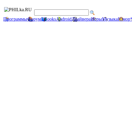
Программы
Форум
EBooks
Android
Драйвера
Игры
Музыка
Юмор