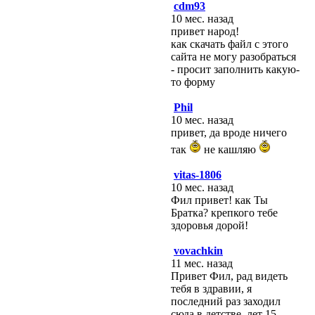
cdm93
10 мес. назад
привет народ!
как скачать файл с этого
сайта не могу разобраться
- просит заполнить какую-
то форму
Phil
10 мес. назад
привет, да вроде ничего
так
не кашляю
vitas-1806
10 мес. назад
Фил привет! как Ты
Братка? крепкого тебе
здоровья дорой!
vovachkin
11 мес. назад
Привет Фил, рад видеть
тебя в здравии, я
последний раз заходил
сюда в детстве, лет 15