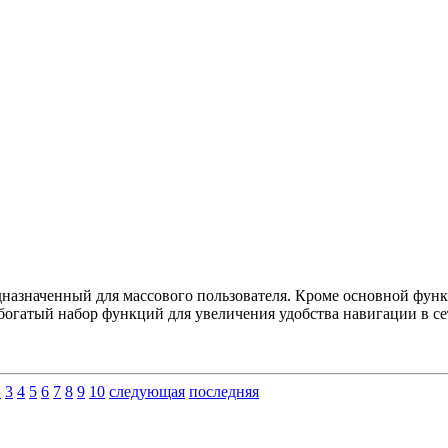
назначенный для массового пользователя. Кроме основной функ
 богатый набор функций для увеличения удобства навигации в се
2
3
4
5
6
7
8
9
10
следующая
последняя