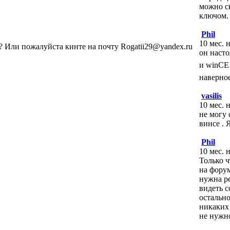
можно ск
ключом.
Phil
10 мес. 
 ? Или пожалуйста кинте на почту Rogatii29@yandex.ru
он насто
и winC
наверно
vasilis
10 мес. 
не могу 
винсе . 
Phil
10 мес. 
Только ч
на форум
нужна р
видеть с
остально
никаких
не нужн