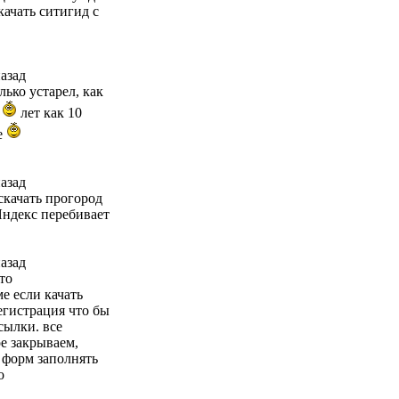
ачать ситигид с
назад
лько устарел, как
E
лет как 10
е
назад
скачать прогород
Яндекс перебивает
назад
то
е если качать
егистрация что бы
сылки. все
е закрываем,
 форм заполнять
о