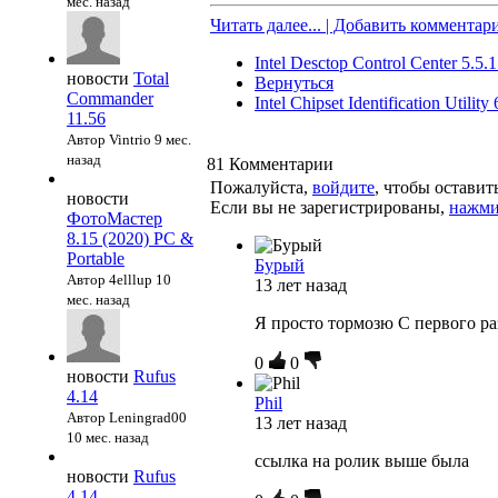
мес. назад
Читать далее... | Добавить комментар
Intel Desctop Control Center 5.5.1
новости
Total
Вернуться
Commander
Intel Chipset Identification Utility 
11.56
Автор Vintrio
9 мес.
назад
81
Комментарии
Пожалуйста,
войдите
, чтобы остави
новости
Если вы не зарегистрированы,
нажми
ФотоМастер
8.15 (2020) PC &
Portable
Бурый
Автор 4elllup
10
13 лет назад
мес. назад
Я просто тормозю С первого ра
0
0
новости
Rufus
4.14
Phil
Автор Leningrad00
13 лет назад
10 мес. назад
ссылка на ролик выше была
новости
Rufus
4.14