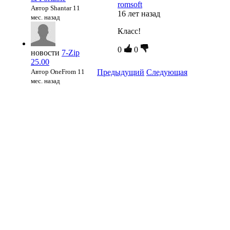
romsoft
Автор Shantar
11
16 лет назад
мес. назад
Класс!
0
0
новости
7-Zip
25.00
Автор OneFrom
11
Предыдущий
Следующая
мес. назад