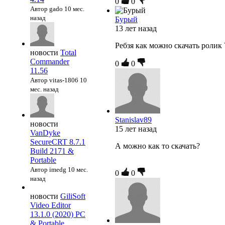
0
0
Автор gado
10 мес.
назад
Бурый
13 лет назад
Ребзя как можно скачать ролик
новости
Total
Commander
0
0
11.56
Автор vitas-1806
10
мес. назад
Stanislav89
новости
15 лет назад
VanDyke
SecureCRT 8.7.1
А можно как то скачать?
Build 2171 &
Portable
Автор imedg
10 мес.
0
0
назад
новости
GiliSoft
Video Editor
13.1.0 (2020) PC
& Portable