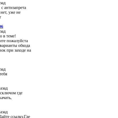
азад
 с антизапрета
нет, уже не
т
06
азад
о в теме!
ите пожалуйста
 варианты обхода
ок при заходе на
азад
тебя
назад
 сключом где
ачать,
назад
Дайте ссылку.Где