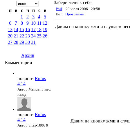
Забери меня к себе
Phil
20 июля 2006 - 20:58
п
в
с
ч
п
с
в
Нет
Программы
1
2
3
4
5
6
7
8
9
10
11
12
Давим на кнопку жми и слушаем пес
13
14
15
16
17
18
19
20
21
22
23
24
25
26
27
28
29
30
31
Архив
Комментарии
новости
Rufus
4.14
Автор Manuel
5 мес.
назад
новости
Rufus
4.14
Давим на кнопку
жми
и слуш
Автор vitas-1806
9