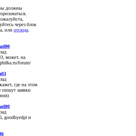
Вы должны
торизоваться.
ожалуйста,
уйтесь через блок
а, или
отсюда
.
ad00
азад
3, может, на
philka.ru/forum/
n03
азад
кажет, где на этом
е пишут заявки
ния)
ad00
азад
06, goodbyedpi и
06