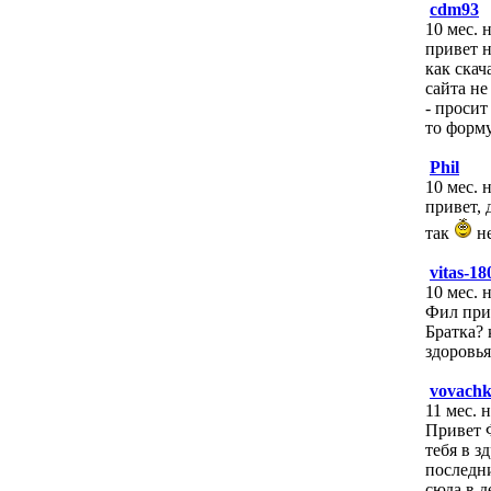
cdm93
10 мес. 
привет н
как скач
сайта не
- просит
то форм
Phil
10 мес. 
привет, 
так
н
vitas-18
10 мес. 
Фил при
Братка? 
здоровья
vovachk
11 мес. 
Привет 
тебя в з
последни
сюда в д