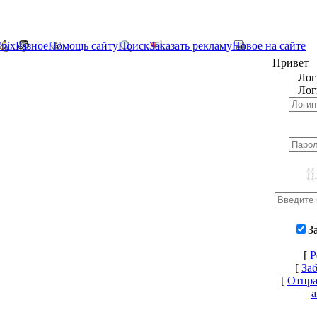
*nix
Разное
Помощь сайту
Поиск
Заказать рекламу
Новое на сайте
Привет
Лог
Лог
З
[
Р
[
За
[
Отпра
а