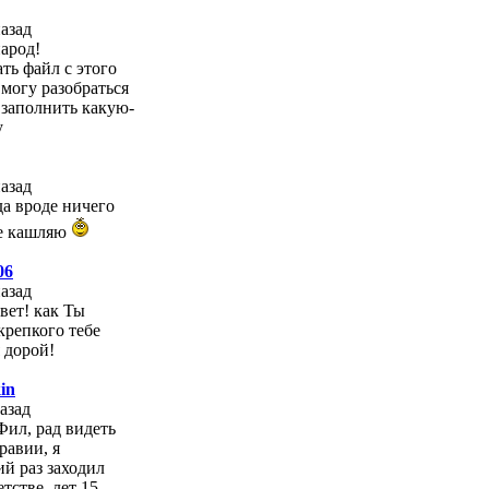
назад
арод!
ать файл с этого
 могу разобраться
 заполнить какую-
у
назад
да вроде ничего
е кашляю
06
назад
вет! как Ты
крепкого тебе
 дорой!
in
назад
Фил, рад видеть
дравии, я
й раз заходил
етстве, лет 15