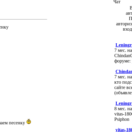
Чат
ав
П
авториз
енку
вход
Leningr
7 мес. н
Chindan0
форуме: 
Chinda
7 мес. н
кто подс
сайте вс
(объявле
Leningr
8 мес. н
vitas-18
Psiphon
аем песенку
vitas-18