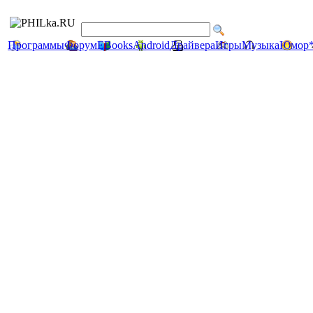
Программы
Форум
EBooks
Android
Драйвера
Игры
Музыка
Юмор