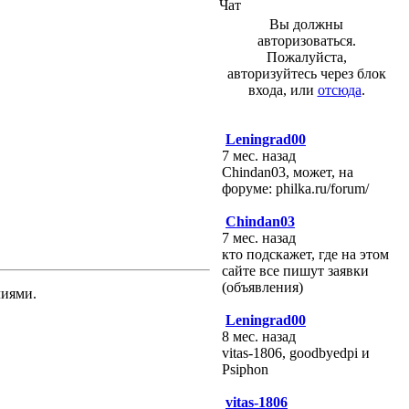
Чат
Вы должны
авторизоваться.
Пожалуйста,
авторизуйтесь через блок
входа, или
отсюда
.
Leningrad00
7 мес. назад
Chindan03, может, на
форуме: philka.ru/forum/
Chindan03
7 мес. назад
кто подскажет, где на этом
сайте все пишут заявки
(объявления)
лиями.
Leningrad00
8 мес. назад
vitas-1806, goodbyedpi и
Psiphon
vitas-1806