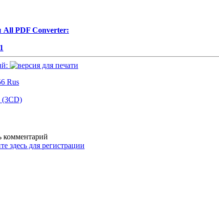
All PDF Converter:
1
ий:
.56 Rus
 (3CD)
ть комментарий
те здесь для регистрации