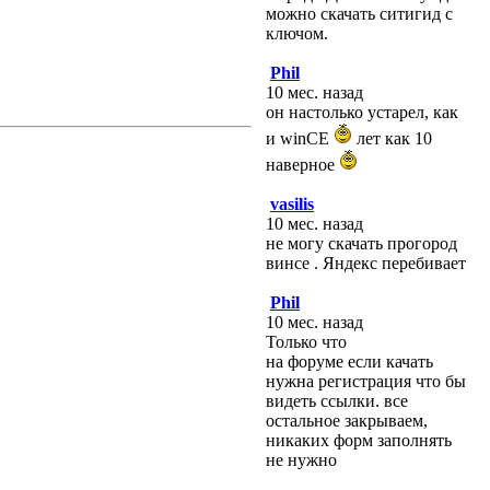
можно скачать ситигид с
ключом.
Phil
10 мес. назад
он настолько устарел, как
и winCE
лет как 10
наверное
vasilis
10 мес. назад
не могу скачать прогород
винсе . Яндекс перебивает
Phil
10 мес. назад
Только что
на форуме если качать
нужна регистрация что бы
видеть ссылки. все
остальное закрываем,
никаких форм заполнять
не нужно