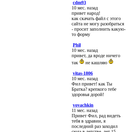
cdm93
10 мес. назад
привет народ!
как скачать файл с этого
сайта не могу разобраться
- просит заполнить какую-
то форму
Phil
10 мес. назад
привет, да вроде ничего
так
не кашляю
vitas-1806
10 мес. назад
Фил привет! как Ты
Братка? крепкого тебе
здоровья дорой!
vovachkin
11 мес. назад
Привет Фил, рад видеть
тебя в здравии, я
последний раз заходил
сюда в детстве, лет 15