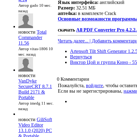
Язык интерфейса:
английский
Автор gado
10 мес.
Размер:
32.51 МБ
назад
апте4ка:
в комплекте Crack
Основные возможности программы 
скачать
All PDF Converter Pro 4.2.2.
новости
Total
Commander
Читать далее... | Добавить комментар
11.56
Автор vitas-1806
10
Artensoft Tilt Shift Generator 1.2
мес. назад
Вернуться
Виктор Цой и группа Кино - 55
новости
0
Комментарии
VanDyke
Пожалуйста,
войдите
, чтобы остави
SecureCRT 8.7.1
Если вы не зарегистрированы,
нажми
Build 2171 &
Portable
Автор imedg
11 мес.
назад
новости
GiliSoft
Video Editor
13.1.0 (2020) PC
& Portable