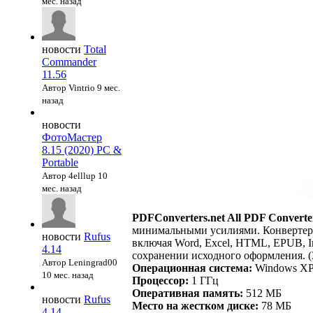
мес. назад
новости
Total
Commander
11.56
Автор Vintrio
9 мес.
назад
новости
ФотоМастер
8.15 (2020) PC &
Portable
Автор 4elllup
10
мес. назад
PDFConverters.net All PDF Converte
минимальными усилиями. Конвертер 
новости
Rufus
включая Word, Excel, HTML, EPUB, I
4.14
сохранении исходного оформления. (3
Автор Leningrad00
Операционная система:
Windows XP,V
10 мес. назад
Процессор:
1 ГГц
Оперативная память:
512 МБ
новости
Rufus
Место на жестком диске:
78 МБ
4.14