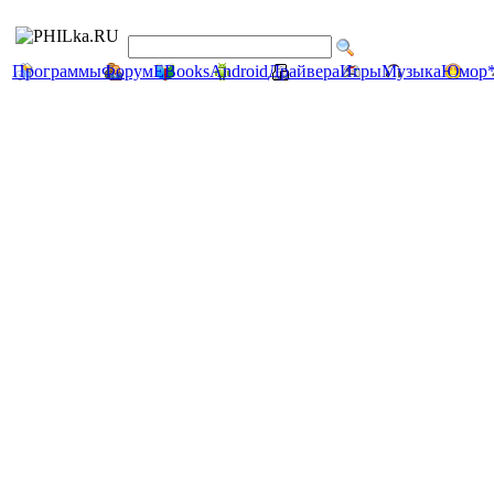
Программы
Форум
EBooks
Android
Драйвера
Игры
Музыка
Юмор