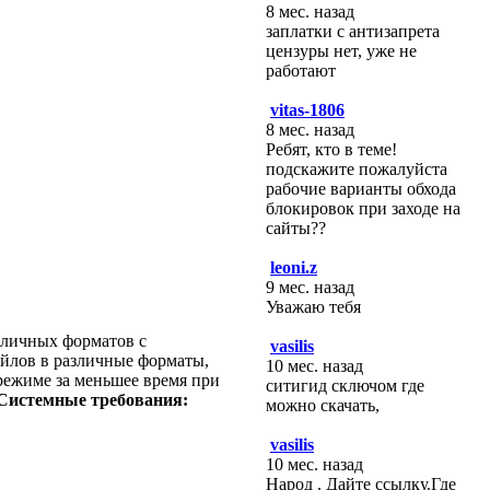
8 мес. назад
заплатки с антизапрета
цензуры нет, уже не
работают
vitas-1806
8 мес. назад
Ребят, кто в теме!
подскажите пожалуйста
рабочие варианты обхода
блокировок при заходе на
сайты??
leoni.z
9 мес. назад
Уважаю тебя
зличных форматов с
vasilis
йлов в различные форматы,
10 мес. назад
режиме за меньшее время при
ситигид сключом где
Системные требования:
можно скачать,
vasilis
10 мес. назад
Народ . Дайте ссылку.Где