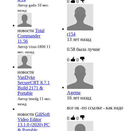
0
0
Автор gado
10 мес.
назад
новости
Total
r154
Commander
13 лет назад
11.56
Автор vitas-1806
11
0.58 была лучше
мес. назад
0
0
новости
VanDyke
SecureCRT 8.7.1
Build 2171 &
Agema
Portable
16 лет назад
Автор imedg
11 мес.
назад
все ок -по ссылке - как надо
новости
GiliSoft
0
0
Video Editor
13.1.0 (2020) PC
& Portable