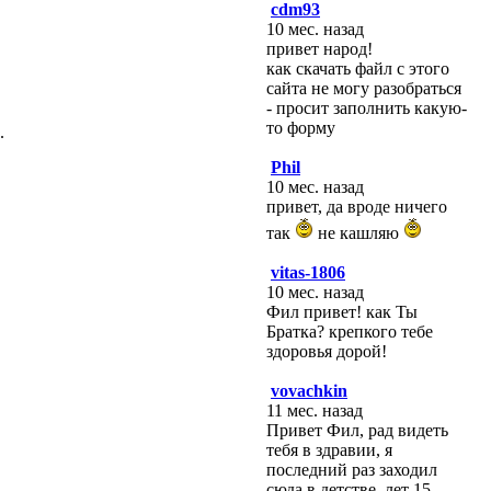
cdm93
10 мес. назад
привет народ!
как скачать файл с этого
сайта не могу разобраться
- просит заполнить какую-
то форму
.
Phil
10 мес. назад
привет, да вроде ничего
так
не кашляю
vitas-1806
10 мес. назад
Фил привет! как Ты
Братка? крепкого тебе
здоровья дорой!
vovachkin
11 мес. назад
Привет Фил, рад видеть
тебя в здравии, я
последний раз заходил
сюда в детстве, лет 15