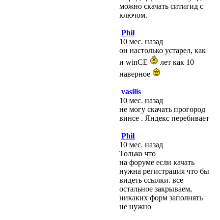
можно скачать ситигид с
ключом.
Phil
10 мес. назад
он настолько устарел, как
и winCE
лет как 10
наверное
vasilis
10 мес. назад
не могу скачать прогород
винсе . Яндекс перебивает
Phil
10 мес. назад
Только что
на форуме если качать
нужна регистрация что бы
видеть ссылки. все
остальное закрываем,
никаких форм заполнять
не нужно