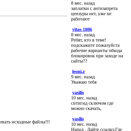
8 мес. назад
заплатки с антизапрета
цензуры нет, уже не
работают
vitas-1806
8 мес. назад
Ребят, кто в теме!
подскажите пожалуйста
рабочие варианты обхода
блокировок при заходе на
сайты??
leoni.z
9 мес. назад
Уважаю тебя
vasilis
10 мес. назад
ситигид сключом где
можно скачать,
vasilis
вать исходные файлы!!!
10 мес. назад
Народ . Дайте ссылку.Где