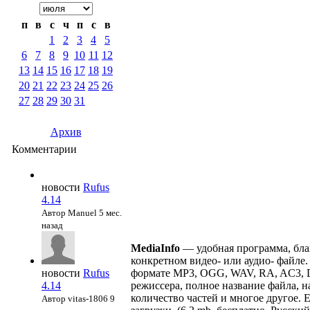
п
в
с
ч
п
с
в
1
2
3
4
5
6
7
8
9
10
11
12
13
14
15
16
17
18
19
20
21
22
23
24
25
26
27
28
29
30
31
Архив
Комментарии
новости
Rufus
4.14
Автор Manuel
5 мес.
назад
MediaInfo
— удобная программа, бла
конкретном видео- или аудио- файл
новости
Rufus
формате MP3, OGG, WAV, RA, AC3, D
4.14
режиссера, полное название файла, на
количество частей и многое другое. 
Автор vitas-1806
9