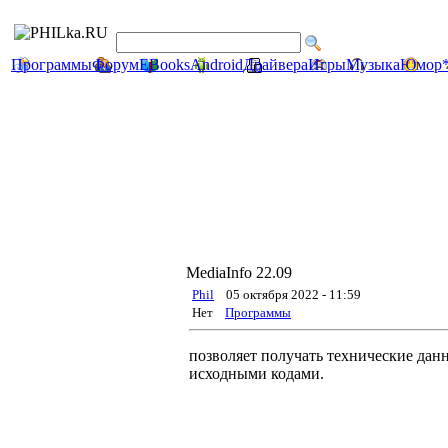
Программы
Форум
EBooks
Android
Драйвера
Игры
Музыка
Юмор
MediaInfo 22.09
Phil
05 октября 2022 - 11:59
Нет
Программы
позволяет получать технические данн
исходными кодами.