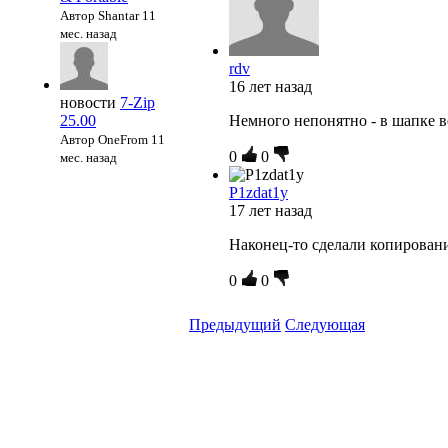
Автор Shantar
11
мес. назад
rdv
16 лет назад
новости
7-Zip
25.00
Немного непонятно - в шапке вер
Автор OneFrom
11
0
0
мес. назад
P1zdat1y
17 лет назад
Наконец-то сделали копирова
0
0
Предыдущий
Следующая