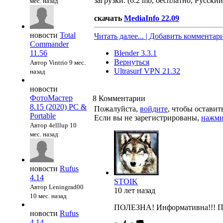
загрузки. (6.2 mb, бесплатно, Русский
мес. назад
скачать
MediaInfo 22.09
новости
Total
Читать далее... | Добавить комментар
Commander
11.56
Blender 3.3.1
Вернуться
Автор Vintrio
9 мес.
Ultrasurf VPN 21.32
назад
новости
ФотоМастер
8
Комментарии
8.15 (2020) PC &
Пожалуйста,
войдите
, чтобы остави
Portable
Если вы не зарегистрированы,
нажми
Автор 4elllup
10
мес. назад
новости
Rufus
4.14
STOIK
Автор Leningrad00
10 лет назад
10 мес. назад
ПОЛЕЗНА! Информативна!!! Пер
новости
Rufus
4.14