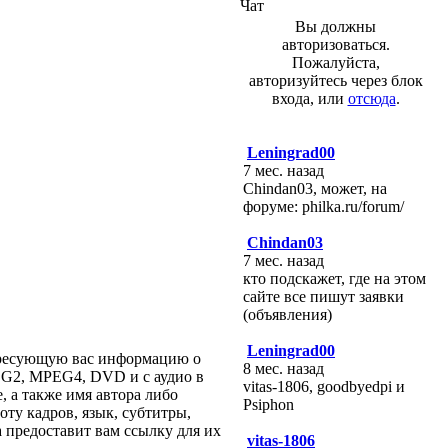
Чат
Вы должны
авторизоваться.
Пожалуйста,
авторизуйтесь через блок
входа, или
отсюда
.
Leningrad00
7 мес. назад
Chindan03, может, на
форуме: philka.ru/forum/
Chindan03
7 мес. назад
кто подскажет, где на этом
сайте все пишут заявки
(объявления)
Leningrad00
ересующую вас информацию о
8 мес. назад
EG2, MPEG4, DVD и с аудио в
vitas-1806, goodbyedpi и
 а также имя автора либо
Psiphon
оту кадров, язык, субтитры,
а предоставит вам ссылку для их
vitas-1806